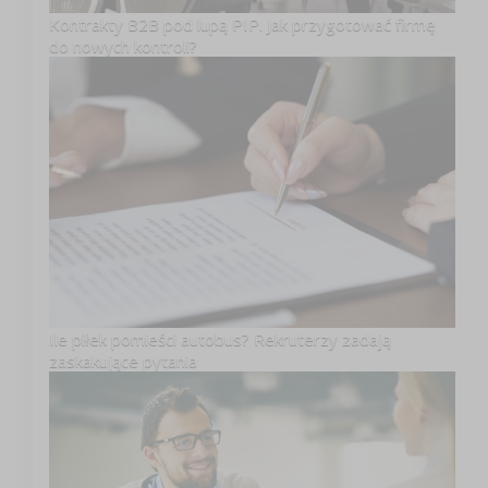
Kontrakty B2B pod lupą PIP. Jak przygotować firmę
do nowych kontroli?
Ile piłek pomieści autobus? Rekruterzy zadają
zaskakujące pytania