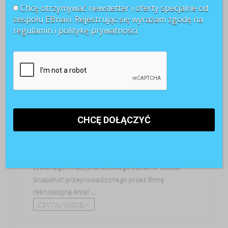
22 września 2009
Chcę otrzymywać newsletter i oferty specjalne od
zespołu EBnavi. Rejestrując się wyrażam zgodę na
regulamin i
politykę prywatności
Przywództwo
Prawie połowa pracodawców (48%) planuje
zatrudnienie pracowników na stanowiska
specjalistyczne i menedżerskie w następnym kwartale
tego roku, a jedynie 26% planuje zwolnienia - wynika z
czwartego, międzynarodowego badania ‘Global
Snapshot’ przeprowadzonego przez firmę
rekrutacyjną Antal ...
CZYTAJ WIĘCEJ +