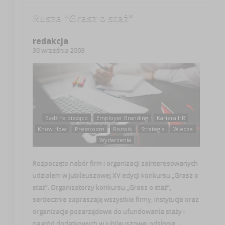
Rusza "Grasz o staż"
redakcja
30 września 2009
Bądź na bieżąco
Employer Branding
Kariera HR
Know How
Pressroom
Rozwój
Strategia
Wiedza
Wydarzenia
Rozpoczęto nabór firm i organizacji zainteresowanych
udziałem w jubileuszowej XV edycji konkursu „Grasz o
staż”. Organizatorzy konkursu „Grasz o staż”,
serdecznie zapraszają wszystkie firmy, instytucje oraz
organizacje pozarządowe do ufundowania staży i
nagród dodatkowych w jubileuszowej odsłonie ...