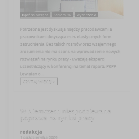
Bądź na bieżąco
Kariera HR
Wydarzenia
Potrzebna jest dyskusja między pracodawcami a
pracownikami dotycząca m.in. elastycznych form
zatrudnienia. Bez takich rozmów oraz wzajemnego
zrozumienia nie ma szans na wprowadzenie nowych
rozwiązań na rynku pracy - uważają eksperci
uczestniczący w konferencji na temat raportu PKPP
Lewiatan o ...
CZYTAJ WIĘCEJ +
W Niemczech niespodziewana
poprawa na rynku pracy
redakcja
1 października 2009