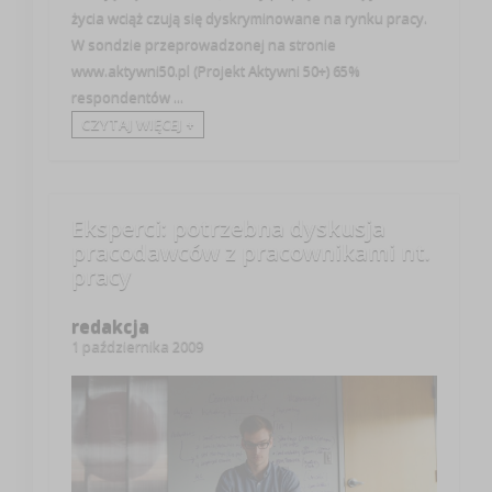
życia wciąż czują się dyskryminowane na rynku pracy.
W sondzie przeprowadzonej na stronie
www.aktywni50.pl (Projekt Aktywni 50+) 65%
respondentów ...
CZYTAJ WIĘCEJ +
Eksperci: potrzebna dyskusja
pracodawców z pracownikami nt.
pracy
redakcja
1 października 2009