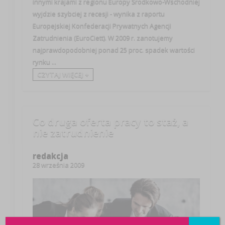
innymi krajami z regionu Europy Środkowo-Wschodniej
wyjdzie szybciej z recesji - wynika z raportu
Europejskiej Konfederacji Prywatnych Agencji
Zatrudnienia (EuroCiett). W 2009 r. zanotujemy
najprawdopodobniej ponad 25 proc. spadek wartości
rynku ...
CZYTAJ WIĘCEJ +
Co druga oferta pracy to staż, a
nie zatrudnienie
redakcja
28 września 2009