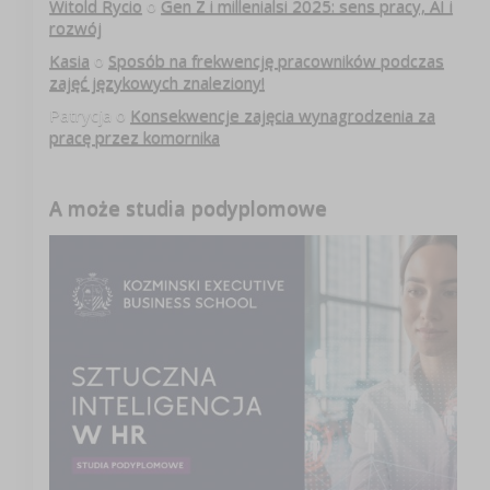
Witold Rycio
o
Gen Z i millenialsi 2025: sens pracy, AI i
rozwój
Kasia
o
Sposób na frekwencję pracowników podczas
zajęć językowych znaleziony!
Patrycja
o
Konsekwencje zajęcia wynagrodzenia za
pracę przez komornika
A może studia podyplomowe