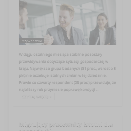
Przywództwo
W ciągu ostatniego miesiąca stabilne pozostały
przewidywania dotyczące sytuacji gospodarczej w
kraju. Największa grupa badanych (51 proc., wzrost o 3
pkt) nie oczekuje istotnych zmian w tej dziedzinie.
Prawie co czwarty respondent (23 proc.) przewiduje, że
najbliższy rok przyniesie poprawę kondycji ...
CZYTAJ WIĘCEJ +
Migrujący pracownicy istotni dla
gospodarki