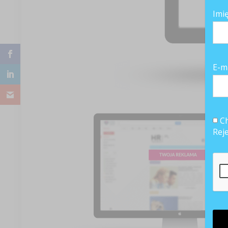
Imi
E-m
Ch
Rej