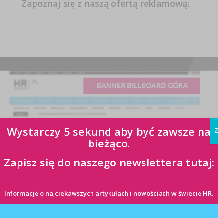
Zapoznaj się z naszą ofertą reklamową:
Wystarczy 5 sekund aby być zawsze na
Z
bieżąco.
Zapisz się do naszego newslettera tutaj:
Informacje o najciekawszych artykułach i nowościach w świecie HR.