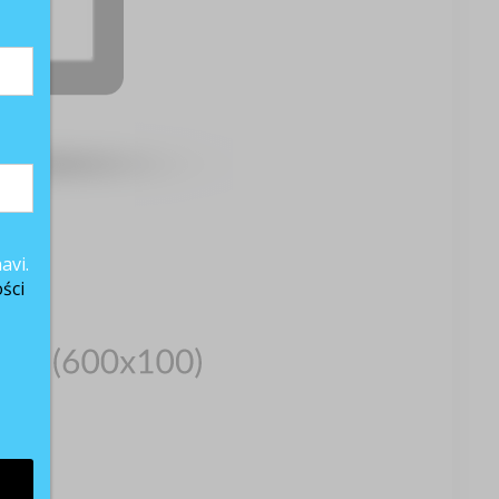
avi.
ści