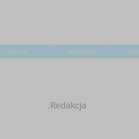
WIEDZA
WYDARZENIA
REK
.
Redakcja