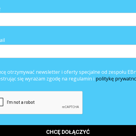
ę
ail
cę otrzymywać newsletter i oferty specjalne od zespołu EBn
estrując się wyrażam zgodę na regulamin i
politykę prywatno