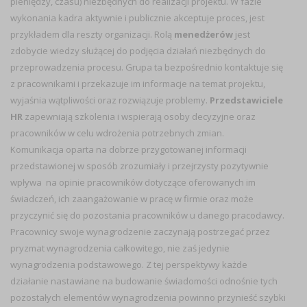
pieniędzy, czasu) niezbędnych do realizacji projektu. W fazie
wykonania kadra aktywnie i publicznie akceptuje proces, jest
przykładem dla reszty organizacji. Rolą
menedżerów
jest
zdobycie wiedzy służącej do podjęcia działań niezbędnych do
przeprowadzenia procesu. Grupa ta bezpośrednio kontaktuje się
z pracownikami i przekazuje im informacje na temat projektu,
wyjaśnia wątpliwości oraz rozwiązuje problemy.
Przedstawiciele
HR
zapewniają szkolenia i wspierają osoby decyzyjne oraz
pracowników w celu wdrożenia potrzebnych zmian.
Komunikacja oparta na dobrze przygotowanej informacji
przedstawionej w sposób zrozumiały i przejrzysty pozytywnie
wpływa na opinie pracowników dotyczące oferowanych im
świadczeń, ich zaangażowanie w pracę w firmie oraz może
przyczynić się do pozostania pracowników u danego pracodawcy.
Pracownicy swoje wynagrodzenie zaczynają postrzegać przez
pryzmat wynagrodzenia całkowitego, nie zaś jedynie
wynagrodzenia podstawowego. Z tej perspektywy każde
działanie nastawiane na budowanie świadomości odnośnie tych
pozostałych elementów wynagrodzenia powinno przynieść szybki