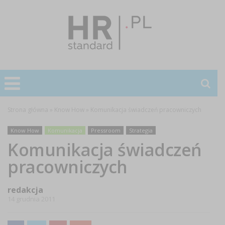
Strona główna
»
Know How
»
Komunikacja świadczeń pracowniczych
Know How
Komunikacja
Pressroom
Strategia
Komunikacja świadczeń
pracowniczych
redakcja
14 grudnia 2011