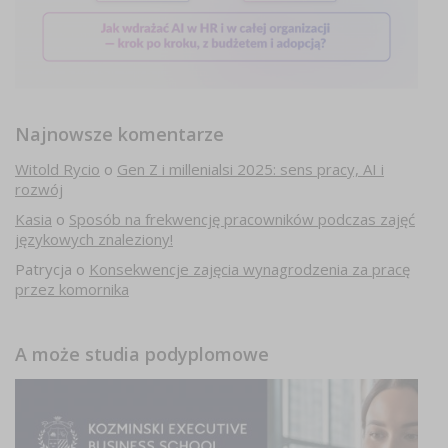
Najnowsze komentarze
Witold Rycio
o
Gen Z i millenialsi 2025: sens pracy, AI i
rozwój
Kasia
o
Sposób na frekwencję pracowników podczas zajęć
językowych znaleziony!
Patrycja
o
Konsekwencje zajęcia wynagrodzenia za pracę
przez komornika
A może studia podyplomowe