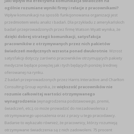
Jaki wpływ ma efektywna komunikacja świadczeń na
ogólnie rozumiane wyniki firmy i relacje z pracownikami?
Wpływ komunikacji na sposób funkcjonowania organizacji jest
przedmiotem wielu analiz i badań. Dla przykładu z amerykańskich
badań przeprowadzonych przez firmę Watson Wyatt wynika, że
dzięki dobrej strategii komunikacji, satysfakcja
pracowników z otrzymywanych przez nich pakietów
świadczeń medycznych wzrasta ponad dwukrotnie
. Wzrost
satysfakcji dotyczy zarówno pracowników otrzymujących pakiety
medyczne będące powyżej jak i tych będących poniżej średniej
oferowanej na rynku.
Z badań przeprowadzonych przez Harris Interactive and Charlton
Consulting Group wynika, że
większość pracowników nie
rozumie całkowitej wartości otrzymywanego
wynagrodzenia
(wynagrodzenia podstawowego, premii,
świadczeń, etc.), co może prowadzić do niezadowolenia z
otrzymywanego uposażenia oraz z pracy u tego pracodawcy.
Badanie to wykazało również, że pracownicy, którzy rozumieją
otrzymywane świadczenia są z nich zadowoleni. 75 procent