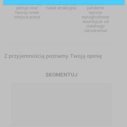
Tu podnosi się
Umowa o pracę
Raport: W
pensje oraz
nadal atrakcyjna
pandemii
tworzy nowe
wyższe
miejsca pracy!
wynagrodzenie
ważniejsze od
stabilnego
zatrudnienia!
Z przyjemnością poznamy Twoją opinię
SKOMENTUJ