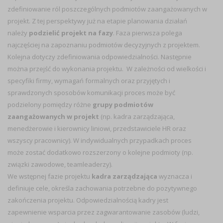
zdefiniowanie ról poszczególnych podmiotów zaangażowanych w
projekt. Z tej perspektywy już na etapie planowania działań
należy
podzielić projekt na fazy
. Faza pierwsza polega
najczęściej na zapoznaniu podmiotów decyzyjnych z projektem.
Kolejna dotyczy zdefiniowania odpowiedzialności. Następnie
można przejść do wykonania projektu. W zależności od wielkości i
specyfiki firmy, wymagań formalnych oraz przyjętych i
sprawdzonych sposobów komunikacji proces może być
podzielony pomiędzy różne
grupy podmiotów
zaangażowanych w projekt
(np. kadra zarządzająca,
menedżerowie i kierownicy liniowi, przedstawiciele HR oraz
wszyscy pracownicy). W indywidualnych przypadkach proces
może zostać dodatkowo rozszerzony o kolejne podmioty (np.
związki zawodowe, teamleaderzy).
We wstępnej fazie projektu
kadra zarządzająca
wyznacza i
definiuje cele, określa zachowania potrzebne do pozytywnego
zakończenia projektu. Odpowiedzialnością kadry jest
zapewnienie wsparcia przez zagwarantowanie zasobów (ludzi,