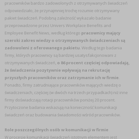
pracowników bardzo zadowolonych z otrzymywanych świadczeń
odpowiedziało, że przynajmniej trochę rozumie otrzymywany
pakiet świadczeń. Podobną zależność wykazało badanie
przeprowadzone przez Univers Workplace Benefits and
Employee Benefit News, według którego
pracownicy mający
szeroki zakres wiedzy o otrzymywanych świadczeniach są
zadowoleni z oferowanego pakietu
. Według tego badania
firmy, których pracownicy są bardziej usatysfakcjonowani z
otrzymywanych świadczeń,
o 86 procent częściej odpowiadają,
że świadczenia pozytywnie wpływają na rekrutację
przyszłych pracowników oraz zatrzymanie ich w firmie
.
Ponadto, firmy zatrudniające pracowników mających wiedzę o
świadczeniach, częściej (w dwóch na trzech przypadkach) niż inne
firmy doświadczają rotacji pracowników poniżej 20 procent.
Przytoczone badania wskazują na konieczność komunikacji
świadczeń oraz budowania świadomości wśród pracowników.
Role poszczególnych osób w komunikacji w firmie
W procesie komunikacji świadczeń istotnym elementem jest