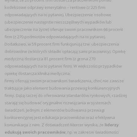
wynika, że 20 procent firm dostarcza pracownikom ponad
kodeksowe odprawy emerytalno – rentowe (z 225 firm
odpowiadających na to pytanie). Ubezpieczenie osobowe
(ubezpieczenie następstw nieszczęśliwych wypadków lub
ubezpieczenie na życie) oferuje swoim pracownikom 66 procent
firm (z 270 podmiotów odpowiadających na to pytanie).
Dodatkowo, w 59 procent firm funkcjonują tzw. ubezpieczenia
dobrowolne (w których składki opłacają sami pracownicy). Opiekę
medyczną dostarcza 81 procent firm (z grona 270
odpowiadających na to pytanie firm). W większości przypadków
opiekę dostarcza klinika medyczna.
Firmy oferują swoim pracownikom świadczenia, choć nie zawsze
traktują je jako element budowania przewag konkurencyjnych
firmy. Dążą raczej do oferowania standardów rynkowych, rzadziej
starają się budować oryginalne rozwiązania w systemach
świadczeń. Jednym z elementów budowania przewagi
konkurencyjnej jest edukacja pracowników oraz efektywna
komunikacja z nimi. Z doświadczeń Mercer wynika, że
liderzy
edukują swoich pracowników
, np. w zakresie świadomości