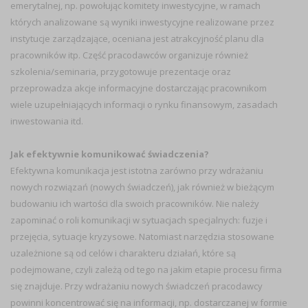
emerytalnej, np. powołując komitety inwestycyjne, w ramach
których analizowane są wyniki inwestycyjne realizowane przez
instytucje zarządzające, oceniana jest atrakcyjność planu dla
pracowników itp. Część pracodawców organizuje również
szkolenia/seminaria, przygotowuje prezentacje oraz
przeprowadza akcje informacyjne dostarczając pracownikom
wiele uzupełniających informacji o rynku finansowym, zasadach
inwestowania itd.
Jak efektywnie komunikować świadczenia?
Efektywna komunikacja jest istotna zarówno przy wdrażaniu
nowych rozwiązań (nowych świadczeń), jak również w bieżącym
budowaniu ich wartości dla swoich pracowników. Nie należy
zapominać o roli komunikacji w sytuacjach specjalnych: fuzje i
przejęcia, sytuacje kryzysowe. Natomiast narzędzia stosowane
uzależnione są od celów i charakteru działań, które są
podejmowane, czyli zależą od tego na jakim etapie procesu firma
się znajduje. Przy wdrażaniu nowych świadczeń pracodawcy
powinni koncentrować się na informacji, np. dostarczanej w formie