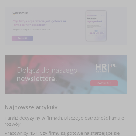
Najnowsze artykuły
Paraliż decyzyjny w firmach. Dlaczego ostrożność hamuje
rozwój?
Pracownicy 45+. Czy firmy są gotowe na starzejące się