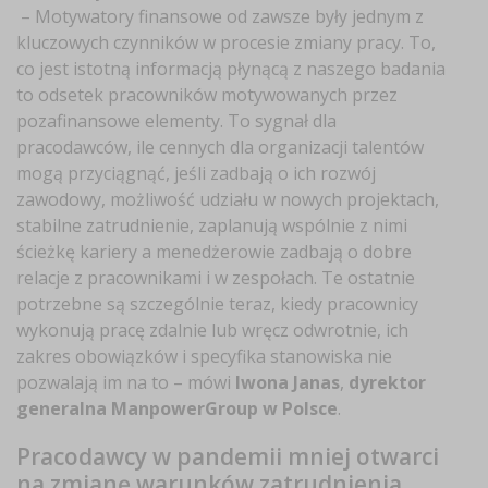
– Motywatory finansowe od zawsze były jednym z
kluczowych czynników w procesie zmiany pracy. To,
co jest istotną informacją płynącą z naszego badania
to odsetek pracowników motywowanych przez
pozafinansowe elementy. To sygnał dla
pracodawców, ile cennych dla organizacji talentów
mogą przyciągnąć, jeśli zadbają o ich rozwój
zawodowy, możliwość udziału w nowych projektach,
stabilne zatrudnienie, zaplanują wspólnie z nimi
ścieżkę kariery a menedżerowie zadbają o dobre
relacje z pracownikami i w zespołach. Te ostatnie
potrzebne są szczególnie teraz, kiedy pracownicy
wykonują pracę zdalnie lub wręcz odwrotnie, ich
zakres obowiązków i specyfika stanowiska nie
pozwalają im na to – mówi
Iwona Janas
,
dyrektor
generalna ManpowerGroup w Polsce
. ­
Pracodawcy w pandemii mniej otwarci
na zmianę warunków zatrudnienia