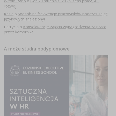
Witold Rycio
o
Gen Z i millenialsi 2025: sens pracy, AI i
rozwój
Kasia
o
Sposób na frekwencję pracowników podczas zajęć
językowych znaleziony!
Patrycja
o
Konsekwencje zajęcia wynagrodzenia za pracę
przez komornika
A może studia podyplomowe