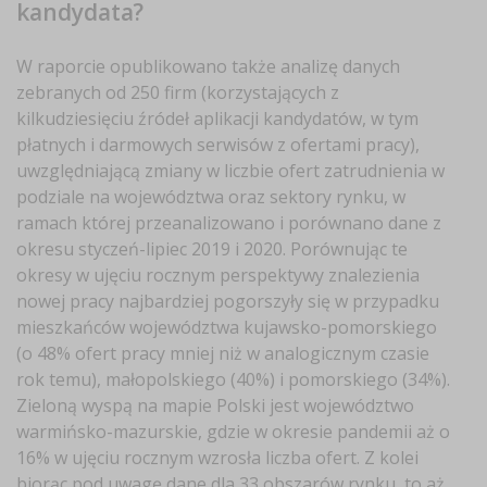
kandydata?
W raporcie opublikowano także analizę danych
zebranych od 250 firm (korzystających z
kilkudziesięciu źródeł aplikacji kandydatów, w tym
płatnych i darmowych serwisów z ofertami pracy),
uwzględniającą zmiany w liczbie ofert zatrudnienia w
podziale na województwa oraz sektory rynku, w
ramach której przeanalizowano i porównano dane z
okresu styczeń-lipiec 2019 i 2020. Porównując te
okresy w ujęciu rocznym perspektywy znalezienia
nowej pracy najbardziej pogorszyły się w przypadku
mieszkańców województwa kujawsko-pomorskiego
(o 48% ofert pracy mniej niż w analogicznym czasie
rok temu), małopolskiego (40%) i pomorskiego (34%).
Zieloną wyspą na mapie Polski jest województwo
warmińsko-mazurskie, gdzie w okresie pandemii aż o
16% w ujęciu rocznym wzrosła liczba ofert. Z kolei
biorąc pod uwagę dane dla 33 obszarów rynku, to aż