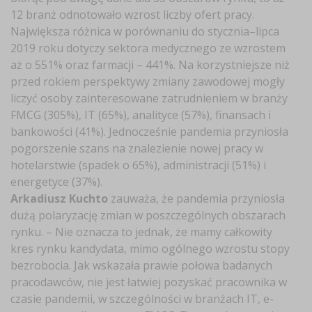
12 branż odnotowało wzrost liczby ofert pracy.
Największa różnica w porównaniu do stycznia–lipca
2019 roku dotyczy sektora medycznego ze wzrostem
aż o 551% oraz farmacji – 441%. Na korzystniejsze niż
przed rokiem perspektywy zmiany zawodowej mogły
liczyć osoby zainteresowane zatrudnieniem w branży
FMCG (305%), IT (65%), analityce (57%), finansach i
bankowości (41%). Jednocześnie pandemia przyniosła
pogorszenie szans na znalezienie nowej pracy w
hotelarstwie (spadek o 65%), administracji (51%) i
energetyce (37%).
Arkadiusz Kuchto
zauważa, że pandemia przyniosła
dużą polaryzację zmian w poszczególnych obszarach
rynku. – Nie oznacza to jednak, że mamy całkowity
kres rynku kandydata, mimo ogólnego wzrostu stopy
bezrobocia. Jak wskazała prawie połowa badanych
pracodawców, nie jest łatwiej pozyskać pracownika w
czasie pandemii, w szczególności w branżach IT, e-