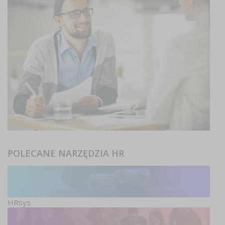
POLECANE NARZĘDZIA HR
HRsys