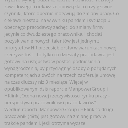
zawodowego i ciekawsze obowiązki to trzy główne
czynniki, które obecnie motywują do zmiany pracy. Co
ciekawe niestabilna w wyniku pandemii sytuacja u
obecnego pracodawcy zachęci do zmiany firmy
jedynie co dwudziestego pracownika. I chociaż
pozyskiwanie nowych talentów jest jednym z
priorytetów HR przedsiębiorstw w warunkach nowej
rzeczywistości, to tylko co dziesiąty pracodawca jest
gotowy na ustępstwa w postaci podniesienia
wynagrodzenia, by przyciągnąć osoby o pożądanych
kompetencjach a dwóch na trzech zaoferuje umowę
na czas dłuższy niż 3 miesiące. Więcej w
opublikowanym dziś raporcie ManpowerGroup i
HRlink „Ocena nowej rzeczywistości rynku pracy –
perspektywa pracowników i pracodawców”.
Według raportu ManpowerGroup i HRlink co drugi
pracownik (48%) jest gotowy na zmianę pracy w
trakcie pandemii, jeśli otrzyma wyższe