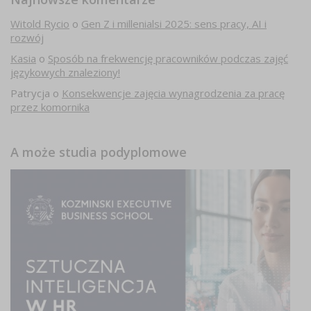
Witold Rycio
o
Gen Z i millenialsi 2025: sens pracy, AI i
rozwój
Kasia
o
Sposób na frekwencję pracowników podczas zajęć
językowych znaleziony!
Patrycja
o
Konsekwencje zajęcia wynagrodzenia za pracę
przez komornika
A może studia podyplomowe