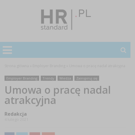
Strona główna
»
Employer Branding
»
Umowa o pracę nadal atrakcyjna
Employer Branding
Trendy
Wiedza
Zainspiruj się
Umowa o pracę nadal
atrakcyjna
Redakcja
4 lutego 2021