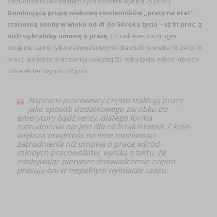
zatrudnienia (wśród mężczyzn odsetek wynosi 75 proc.).
Dominującą grupę wiekową zwolenników „pracy na etat”
stanowią osoby w wieku od 41 do 54 roku życia – aż 81 proc. z
nich wybrałoby umowę o pracę
. Co ciekawe, na drugim
biegunie są nie tylko najmłodsi (wynik dla osób w wieku 18-24 to 76
proc.), ale także pracownicy powyżej 55. roku życia, wśród których
odsetek ten wynosi 72 proc.
Najstarsi pracownicy często traktują pracę
jako sposób dodatkowego zarobku do
emerytury bądź renty, dlatego forma
zatrudnienia nie jest dla nich tak istotna. Z kolei
większa otwartość na inne możliwości
zatrudnienia niż umowa o pracę wśród
młodych pracowników, wynika z faktu, że
zdobywając pierwsze doświadczenie często
pracują oni w niepełnym wymiarze czasu.