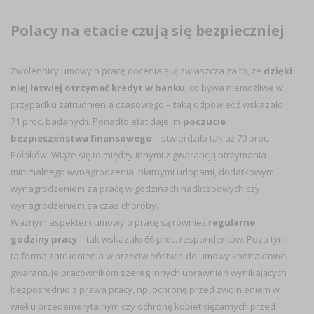
Polacy na etacie czują się bezpieczniej
Zwolennicy umowy o pracę doceniają ją zwłaszcza za to, że
dzięki
niej łatwiej otrzymać kredyt w banku
, co bywa niemożliwe w
przypadku zatrudnienia czasowego – taką odpowiedź wskazało
71 proc. badanych. Ponadto etat daje im
poczucie
bezpieczeństwa finansowego
– stwierdziło tak aż 70 proc.
Polaków. Wiąże się to między innymi z gwarancją otrzymania
minimalnego wynagrodzenia, płatnymi urlopami, dodatkowym
wynagrodzeniem za pracę w godzinach nadliczbowych czy
wynagrodzeniem za czas choroby.
Ważnym aspektem umowy o pracę są również
regularne
godziny pracy
– tak wskazało 66 proc. respondentów. Poza tym,
ta forma zatrudnienia w przeciwieństwie do umowy kontraktowej
gwarantuje pracownikom szereg innych uprawnień wynikających
bezpośrednio z prawa pracy, np. ochronę przed zwolnieniem w
wieku przedemerytalnym czy ochronę kobiet ciężarnych przed