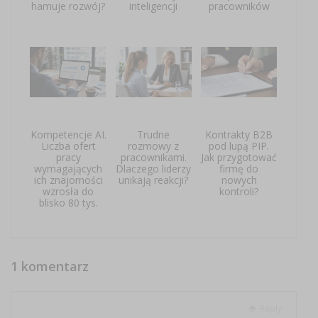
hamuje rozwój?
inteligencji
pracowników
Kompetencje AI.
Trudne
Kontrakty B2B
Liczba ofert
rozmowy z
pod lupą PIP.
pracy
pracownikami.
Jak przygotować
wymagających
Dlaczego liderzy
firmę do
ich znajomości
unikają reakcji?
nowych
wzrosła do
kontroli?
blisko 80 tys.
1 komentarz
Reply