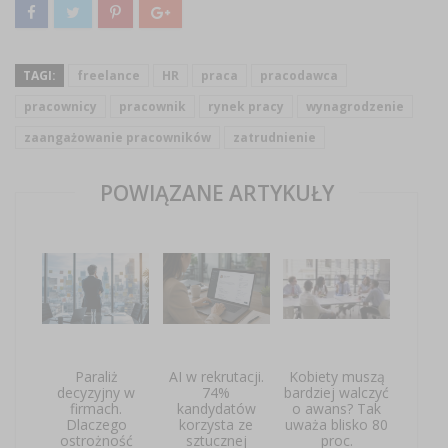
TAGI:
freelance
HR
praca
pracodawca
pracownicy
pracownik
rynek pracy
wynagrodzenie
zaangażowanie pracowników
zatrudnienie
POWIĄZANE ARTYKUŁY
Paraliż
AI w rekrutacji.
Kobiety muszą
decyzyjny w
74%
bardziej walczyć
firmach.
kandydatów
o awans? Tak
Dlaczego
korzysta ze
uważa blisko 80
ostrożność
sztucznej
proc.