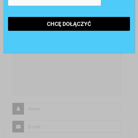
nie rozumieć, ale im szybciej pracodawcy to zrozumieją
tym szybciej wejdą na wyższy poziom motywowania
SKOMENTUJ