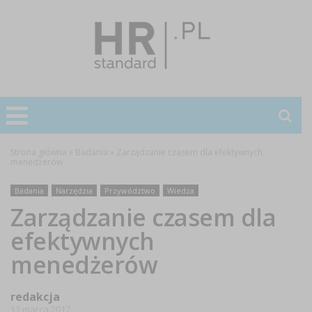
Strona główna
»
Badania
»
Zarządzanie czasem dla efektywnych
menedżerów
Badania
Narzędzia
Przywództwo
Wiedza
Zarządzanie czasem dla
efektywnych
menedżerów
redakcja
13 marca 2017