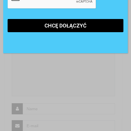
[…] wprowadzeniu indywidualnego zarządzania czasem
pracy pracownicy nabywają bardziej wszechstronnego
doświadczenia, ponieważ pracują w różnych […]
SKOMENTUJ