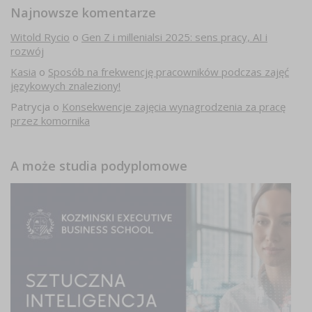
Najnowsze komentarze
Witold Rycio
o
Gen Z i millenialsi 2025: sens pracy, AI i
rozwój
Kasia
o
Sposób na frekwencję pracowników podczas zajęć
językowych znaleziony!
Patrycja
o
Konsekwencje zajęcia wynagrodzenia za pracę
przez komornika
A może studia podyplomowe