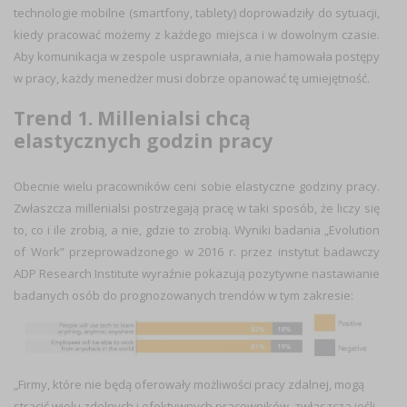
technologie mobilne (smartfony, tablety) doprowadziły do sytuacji,
kiedy pracować możemy z każdego miejsca i w dowolnym czasie.
Aby komunikacja w zespole usprawniała, a nie hamowała postępy
w pracy, każdy menedżer musi dobrze opanować tę umiejętność.
Trend 1. Millenialsi chcą
elastycznych godzin pracy
Obecnie wielu pracowników ceni sobie elastyczne godziny pracy.
Zwłaszcza millenialsi postrzegają pracę w taki sposób, że liczy się
to, co i ile zrobią, a nie, gdzie to zrobią. Wyniki badania „Evolution
of Work” przeprowadzonego w 2016 r. przez instytut badawczy
ADP Research Institute wyraźnie pokazują pozytywne nastawianie
badanych osób do prognozowanych trendów w tym zakresie:
„Firmy, które nie będą oferowały możliwości pracy zdalnej, mogą
stracić wielu zdolnych i efektywnych pracowników, zwłaszcza jeśli