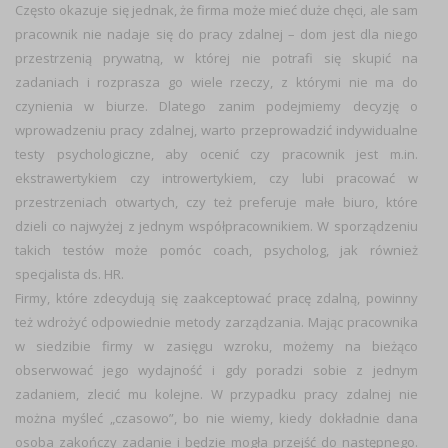
Często okazuje się jednak, że firma może mieć duże chęci, ale sam
pracownik nie nadaje się do pracy zdalnej – dom jest dla niego
przestrzenią prywatną, w której nie potrafi się skupić na
zadaniach i rozprasza go wiele rzeczy, z którymi nie ma do
czynienia w biurze. Dlatego zanim podejmiemy decyzję o
wprowadzeniu pracy zdalnej, warto przeprowadzić indywidualne
testy psychologiczne, aby ocenić czy pracownik jest m.in.
ekstrawertykiem czy introwertykiem, czy lubi pracować w
przestrzeniach otwartych, czy też preferuje małe biuro, które
dzieli co najwyżej z jednym współpracownikiem. W sporządzeniu
takich testów może pomóc coach, psycholog, jak również
specjalista ds. HR.
Firmy, które zdecydują się zaakceptować pracę zdalną, powinny
też wdrożyć odpowiednie metody zarządzania. Mając pracownika
w siedzibie firmy w zasięgu wzroku, możemy na bieżąco
obserwować jego wydajność i gdy poradzi sobie z jednym
zadaniem, zlecić mu kolejne. W przypadku pracy zdalnej nie
można myśleć „czasowo”, bo nie wiemy, kiedy dokładnie dana
osoba zakończy zadanie i będzie mogła przejść do następnego.