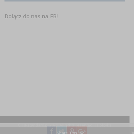
Dołącz do nas na FB!
© HRstandard.pl 2024, All rights reserved. |
Polityka
prywatności
Share This