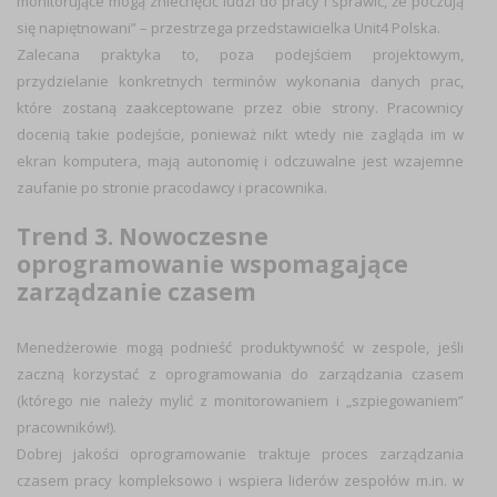
monitorujące mogą zniechęcić ludzi do pracy i sprawić, że poczują
się napiętnowani” – przestrzega przedstawicielka Unit4 Polska.
Zalecana praktyka to, poza podejściem projektowym,
przydzielanie konkretnych terminów wykonania danych prac,
które zostaną zaakceptowane przez obie strony. Pracownicy
docenią takie podejście, ponieważ nikt wtedy nie zagląda im w
ekran komputera, mają autonomię i odczuwalne jest wzajemne
zaufanie po stronie pracodawcy i pracownika.
Trend 3. Nowoczesne
oprogramowanie wspomagające
zarządzanie czasem
Menedżerowie mogą podnieść produktywność w zespole, jeśli
zaczną korzystać z oprogramowania do zarządzania czasem
(którego nie należy mylić z monitorowaniem i „szpiegowaniem”
pracowników!).
Dobrej jakości oprogramowanie traktuje proces zarządzania
czasem pracy kompleksowo i wspiera liderów zespołów m.in. w