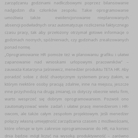
zarządzaniu godzinami nadliczbowymi poprzez bilansowanie
nadgodzin dla członków zespołu. Takie oprogramowanie
umożliwia także ewidencjonowanie nieplanowanych
absencji podwładnych oraz automatyzuje rozliczenia faktycznego
czasu pracy, tak aby przełożony otrzymał gotowe informacje o
godzinach nocnych, spóźnieniach, czy godzinach zrealizowanych
ponad normę.
„Oprogramowanie HR pomoże też w planowaniu grafiku i ułatwi
zapanowanie nad wnioskami urlopowymi pracowników” –
zauważa Katarzyna Jaśniewicz, menedżer produktu TETA HR. Aby
poradzić sobie z dość chaotycznym systemem pracy (takim, w
którym niektóre osoby pracują zdalnie, inne na miejscu, jeszcze
inne przychodzą na drugą zmianę), co dotyczy obecnie wielu firm,
warto wesprzeć się dobrym oprogramowaniem. Pozwoli ono
zautomatyzować wiele zadań i ułatwi pracę menedżerom i HR-
owcom, ale także całym zespołom projektowym. Jeśli menedżer
połączy własną umiejętność zarządzania czasem z możliwościami,
które oferuje w tym zakresie oprogramowanie do HR, na koniec
dnia będzie mógł liczyć na wysoką produktywność – zarówno