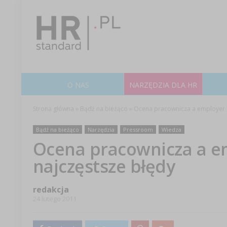
O NAS
NARZĘDZIA DLA HR
Strona główna
»
Bądź na bieżąco
»
Ocena pracownicza a employer b
Bądź na bieżąco
Narzędzia
Pressroom
Wiedza
Ocena pracownicza a e
najczęstsze błędy
redakcja
24 lutego 2011