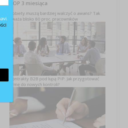
TOP 3 miesiąca
Kobiety muszą bardziej walczyć o awans? Tak
avi.
uważa blisko 80 proc. pracowników
ści
gą
uż
Kontrakty B2B pod lupą PIP. Jak przygotować
firmę do nowych kontroli?