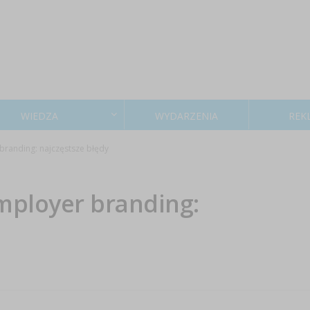
WIEDZA
WYDARZENIA
REK
randing: najczęstsze błędy
mployer branding: