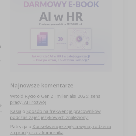
e
o
Najnowsze komentarze
Witold Rycio
o
Gen Z i millenialsi 2025: sens
pracy, AI i rozwój
ą.
Kasia
o
Sposób na frekwencję pracowników
e
podczas zajęć językowych znaleziony!
Patrycja
o
Konsekwencje zajęcia wynagrodzenia
za pracę przez komornika
a