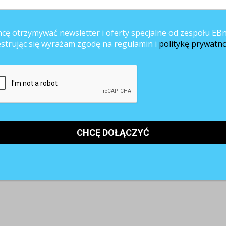
m cechy, których sam oceniający nie posiada. Częsta jest także tendencja
na najlepszych i słabszych. Nie da się uciec również od stereotypów
jako bardziej kompetentnych. Na koniec warto też wspomnieć o
cę otrzymywać newsletter i oferty specjalne od zespołu EBn
 firmy międzynarodowe. Jak nietrudno się domyślić, w tym wypadku
estrując się wyrażam zgodę na regulamin i
politykę prywatno
óżnych nacjach.
jące z przyczyn technicznych takich jak nieinformowanie pracowników o
 zdefiniowanych celów, zasad i metody. Częsty jest również brak
raz zaniechanie modyfikacji systemu ocen. W efekcie sami pracownicy mo
cowniczymi trudno bowiem w ich przypadku wyeliminować subiektywizm. J
ozytywnie wpłynie na efektywność całego procesu. Notoryczne usterki w
traktowania pracownika w organizacji i przyczynić się do trwałej skazy