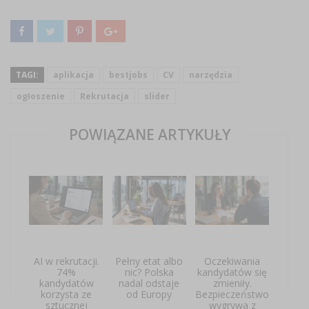
TAGI:
aplikacja
bestjobs
CV
narzędzia
ogłoszenie
Rekrutacja
slider
POWIĄZANE ARTYKUŁY
AI w rekrutacji.
Pełny etat albo
Oczekiwania
74%
nic? Polska
kandydatów się
kandydatów
nadal odstaje
zmieniły.
korzysta ze
od Europy
Bezpieczeństwo
sztucznej
wygrywa z