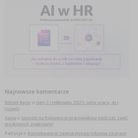
Najnowsze komentarze
Witold Rycio
o
Gen Z i millenialsi 2025: sens pracy, AI i
rozwój
Kasia
o
Sposób na frekwencję pracowników podczas zajęć
językowych znaleziony!
Patrycja
o
Konsekwencje zajęcia wynagrodzenia za pracę