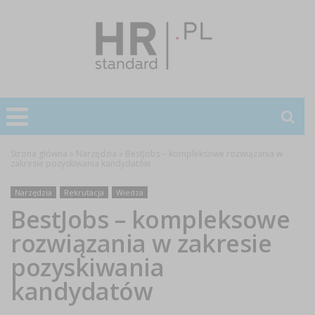
Strona główna
»
Narzędzia
»
BestJobs – kompleksowe rozwiązania w
zakresie pozyskiwania kandydatów
Narzędzia
Rekrutacja
Wiedza
BestJobs – kompleksowe
rozwiązania w zakresie
pozyskiwania
kandydatów