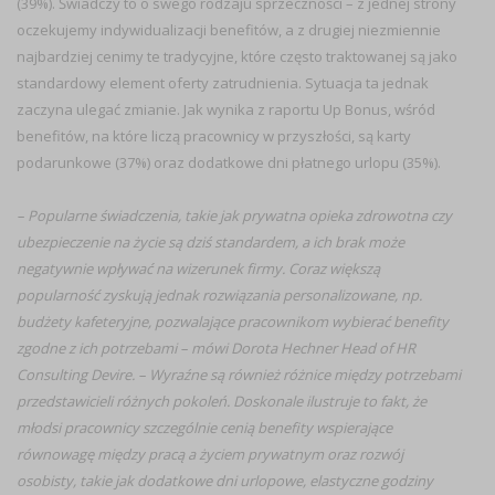
(39%). Świadczy to o swego rodzaju sprzeczności – z jednej strony
oczekujemy indywidualizacji benefitów, a z drugiej niezmiennie
najbardziej cenimy te tradycyjne, które często traktowanej są jako
standardowy element oferty zatrudnienia. Sytuacja ta jednak
zaczyna ulegać zmianie. Jak wynika z raportu Up Bonus, wśród
benefitów, na które liczą pracownicy w przyszłości, są karty
podarunkowe (37%) oraz dodatkowe dni płatnego urlopu (35%).
– Popularne świadczenia, takie jak prywatna opieka zdrowotna czy
ubezpieczenie na życie są dziś standardem, a ich brak może
negatywnie wpływać na wizerunek firmy. Coraz większą
popularność zyskują jednak rozwiązania personalizowane, np.
budżety kafeteryjne, pozwalające pracownikom wybierać benefity
zgodne z ich potrzebami – mówi Dorota Hechner Head of HR
Consulting Devire. – Wyraźne są również różnice między potrzebami
przedstawicieli różnych pokoleń. Doskonale ilustruje to fakt, że
młodsi pracownicy szczególnie cenią benefity wspierające
równowagę między pracą a życiem prywatnym oraz rozwój
osobisty, takie jak dodatkowe dni urlopowe, elastyczne godziny