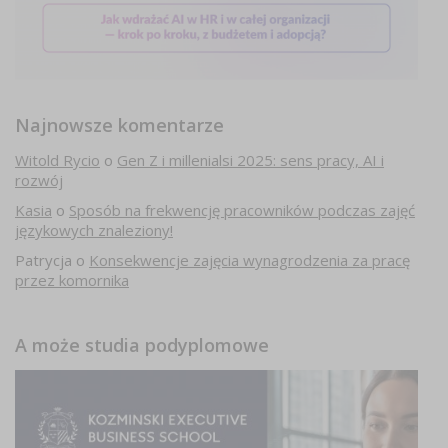
Najnowsze komentarze
Witold Rycio
o
Gen Z i millenialsi 2025: sens pracy, AI i
rozwój
Kasia
o
Sposób na frekwencję pracowników podczas zajęć
językowych znaleziony!
Patrycja
o
Konsekwencje zajęcia wynagrodzenia za pracę
przez komornika
A może studia podyplomowe