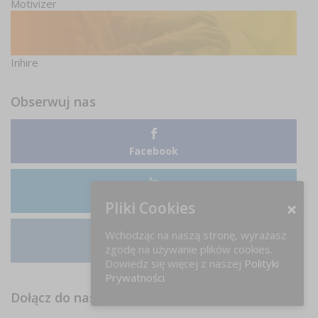
Motivizer
Inhire
Obserwuj nas
Facebook
LinkedIn
Pliki Cookies
Wchodząc na naszą stronę, wyrażasz
zgodę na używanie plików cookies.
Instagram
Dowiedz się więcej z naszej
Polityki
Prywatności
Dołącz do nas na FB!