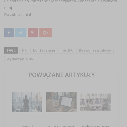
Rejestracja na konferencję jest bezpłatna. Zobacz kto się wybiera
tutaj
.
Do zobaczenia!
TAGI:
HR
konferencje
netHR
Rozwój zawodowy
wydarzenia HR
POWIĄZANE ARTYKUŁY
Paraliż
AI w rekrutacji.
Kobiety muszą