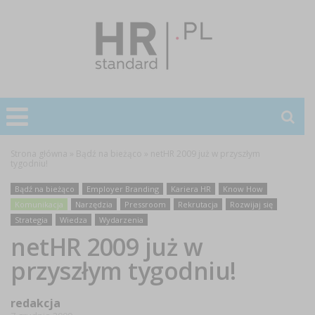
Strona główna
»
Bądź na bieżąco
»
netHR 2009 już w przyszłym
tygodniu!
Bądź na bieżąco
Employer Branding
Kariera HR
Know How
Komunikacja
Narzędzia
Pressroom
Rekrutacja
Rozwijaj się
Strategia
Wiedza
Wydarzenia
netHR 2009 już w
przyszłym tygodniu!
redakcja