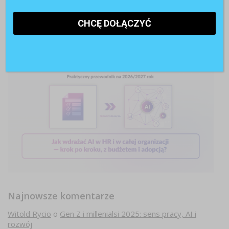
Najnowsze komentarze
Witold Rycio
o
Gen Z i millenialsi 2025: sens pracy, AI i
rozwój