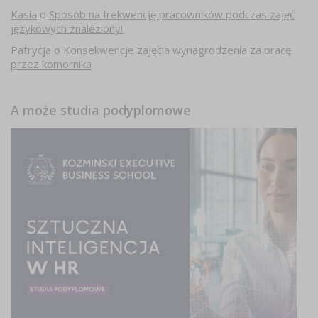
Kasia
o
Sposób na frekwencję pracowników podczas zajęć
językowych znaleziony!
Patrycja
o
Konsekwencje zajęcia wynagrodzenia za pracę
przez komornika
A może studia podyplomowe