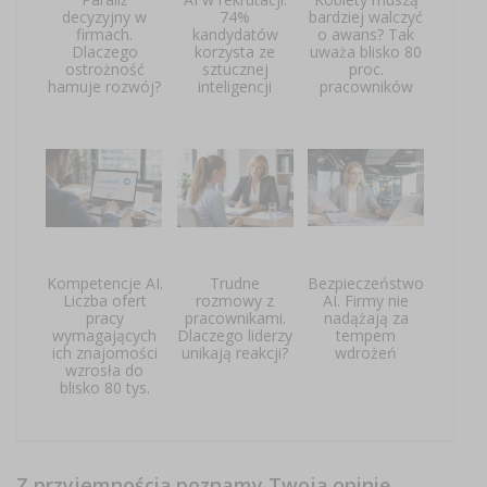
decyzyjny w
74%
bardziej walczyć
firmach.
kandydatów
o awans? Tak
Dlaczego
korzysta ze
uważa blisko 80
ostrożność
sztucznej
proc.
hamuje rozwój?
inteligencji
pracowników
Kompetencje AI.
Trudne
Bezpieczeństwo
Liczba ofert
rozmowy z
AI. Firmy nie
pracy
pracownikami.
nadążają za
wymagających
Dlaczego liderzy
tempem
ich znajomości
unikają reakcji?
wdrożeń
wzrosła do
blisko 80 tys.
Z przyjemnością poznamy Twoją opinię