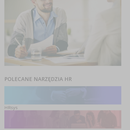
POLECANE NARZĘDZIA HR
HRsys