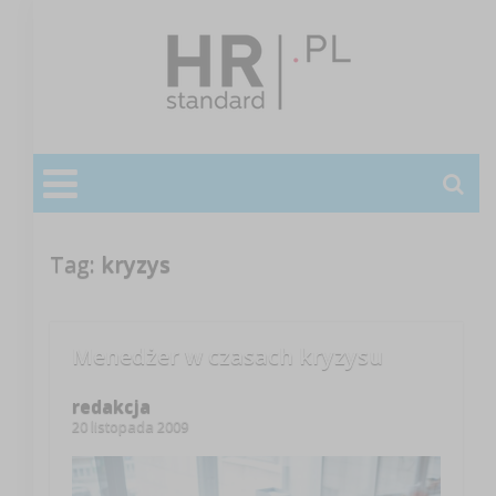
Tag:
kryzys
Menedżer w czasach kryzysu
redakcja
20 listopada 2009