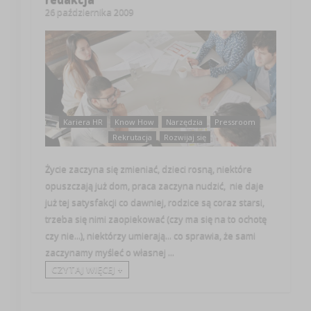
26 października 2009
Kariera HR
Know How
Narzędzia
Pressroom
Rekrutacja
Rozwijaj się
Życie zaczyna się zmieniać, dzieci rosną, niektóre
opuszczają już dom, praca zaczyna nudzić, nie daje
już tej satysfakcji co dawniej, rodzice są coraz starsi,
trzeba się nimi zaopiekować (czy ma się na to ochotę
czy nie...), niektórzy umierają... co sprawia, że sami
zaczynamy myśleć o własnej ...
CZYTAJ WIĘCEJ +