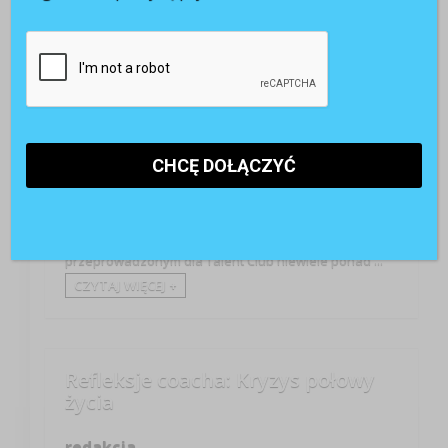
Przywództwo
Zdobywanie nowych zleceń, zwiększenie efektywności
pracy oraz utrzymanie zatrudnienia na poziomie
sprzed załamania się gospodarki, to tematy z którymi
muszą zmierzyć się menedżerowie w czasach kryzysu.
Pytanie czy są na to przygotowani. W badaniu
przeprowadzonym dla Talent Club niewiele ponad ...
CZYTAJ WIĘCEJ +
Refleksje coacha: Kryzys połowy
życia
redakcja