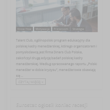
Know How
Motywacja
Pressroom
Strategia
Talent Club, ogólnopolski program edukacyjny dla
polskiej kadry menedżerskiej, którego organizatorem i
pomysłodawcą jest firma Diners Club Polska,
zakończył drugą edycję badań polskiej kadry
menedżerskiej. Według opracowanego raportu „Polski
menedżer w dobie kryzysu”, menedżerowie obawiają
się ...
CZYTAJ WIĘCEJ +
Eurostat ogłosił koniec recesji