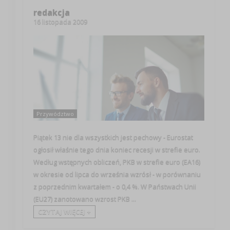
redakcja
16 listopada 2009
Przywództwo
Piątek 13 nie dla wszystkich jest pechowy - Eurostat
ogłosił właśnie tego dnia koniec recesji w strefie euro.
Według wstępnych obliczeń, PKB w strefie euro (EA16)
w okresie od lipca do września wzrósł - w porównaniu
z poprzednim kwartałem - o 0,4 %. W Państwach Unii
(EU27) zanotowano wzrost PKB ...
CZYTAJ WIĘCEJ +