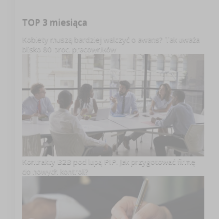
TOP 3 miesiąca
Kobiety muszą bardziej walczyć o awans? Tak uważa
blisko 80 proc. pracowników
Kontrakty B2B pod lupą PIP. Jak przygotować firmę
do nowych kontroli?