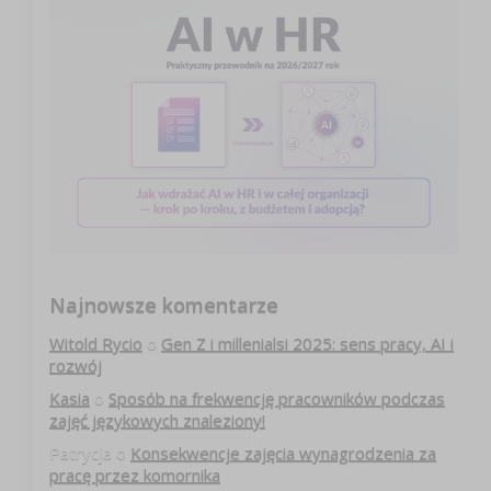
Najnowsze komentarze
Witold Rycio
o
Gen Z i millenialsi 2025: sens pracy, AI i
rozwój
Kasia
o
Sposób na frekwencję pracowników podczas
zajęć językowych znaleziony!
Patrycja
o
Konsekwencje zajęcia wynagrodzenia za
pracę przez komornika