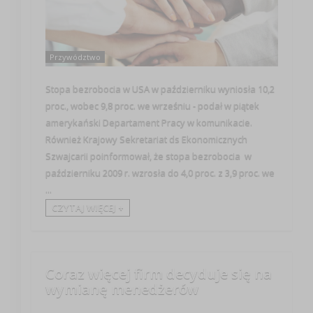
Przywództwo
Stopa bezrobocia w USA w październiku wyniosła 10,2
proc., wobec 9,8 proc. we wrześniu - podał w piątek
amerykański Departament Pracy w komunikacie.
Również Krajowy Sekretariat ds Ekonomicznych
Szwajcarii poinformował, że stopa bezrobocia w
październiku 2009 r. wzrosła do 4,0 proc. z 3,9 proc. we
...
CZYTAJ WIĘCEJ +
Coraz więcej firm decyduje się na
wymianę menedżerów