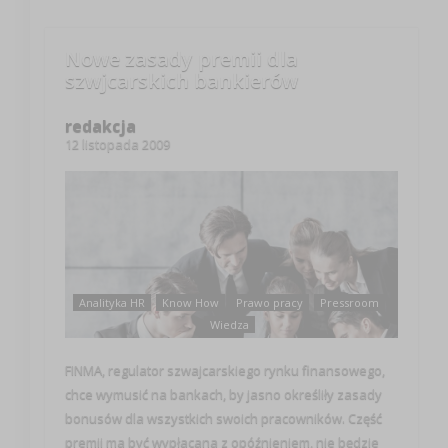
Nowe zasady premii dla
szwjcarskich bankierów
redakcja
12 listopada 2009
Analityka HR
Know How
Prawo pracy
Pressroom
Wiedza
FINMA, regulator szwajcarskiego rynku finansowego,
chce wymusić na bankach, by jasno określiły zasady
bonusów dla wszystkich swoich pracowników. Część
premii ma być wypłacana z opóźnieniem, nie będzie