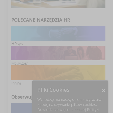
POLECANE NARZĘDZIA HR
HRsys
Motivizer
Inhire
Pliki Cookies
Obserwuj nas
Wchodząc na naszą stronę, wyrażasz
zgodę na używanie plików cookies.
Dowiedz się więcej z naszej
Polityki