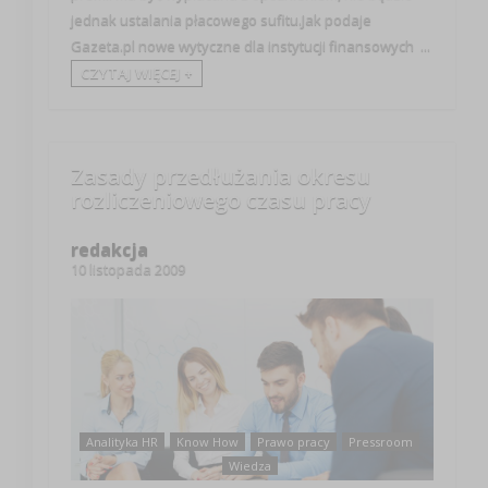
jednak ustalania płacowego sufitu.Jak podaje
Gazeta.pl nowe wytyczne dla instytucji finansowych ...
CZYTAJ WIĘCEJ +
Zasady przedłużania okresu
rozliczeniowego czasu pracy
redakcja
10 listopada 2009
Analityka HR
Know How
Prawo pracy
Pressroom
Wiedza