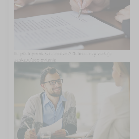
Ile piłek pomieści autobus? Rekruterzy zadają
zaskakujące pytania