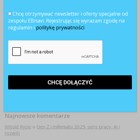
Chcę otrzymywać newsletter i oferty specjalne od
zespołu EBnavi. Rejestrując się wyrażam zgodę na
regulamin i
politykę prywatności
Najnowsze komentarze
Witold Rycio
o
Gen Z i millenialsi 2025: sens pracy, AI i
rozwój