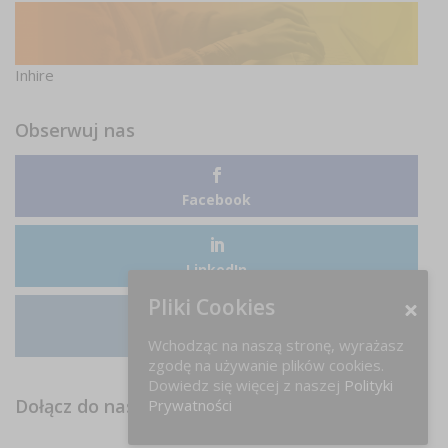
Inhire
Obserwuj nas
Facebook
LinkedIn
Pliki Cookies
Instagram
Wchodząc na naszą stronę, wyrażasz
zgodę na używanie plików cookies.
Dowiedz się więcej z naszej
Polityki
Dołącz do nas na FB!
Prywatności