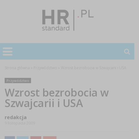
Strona główna
»
Przywództwo
»
Wzrost bezrobocia w Szwajcarii i USA
Przywództwo
Wzrost bezrobocia w
Szwajcarii i USA
redakcja
9 listopada 2009