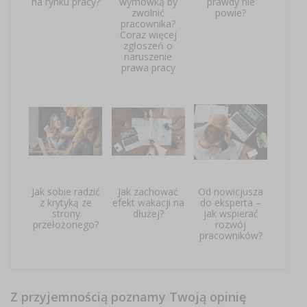
na rynku pracy?
wymówką by
prawdy nie
zwolnić
powie?
pracownika?
Coraz więcej
zgłoszeń o
naruszenie
prawa pracy
Jak sobie radzić
Jak zachować
Od nowicjusza
z krytyką ze
efekt wakacji na
do eksperta –
strony
dłużej?
jak wspierać
przełożonego?
rozwój
pracowników?
Z przyjemnością poznamy Twoją opinię