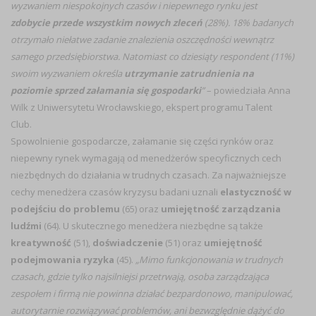
wyzwaniem niespokojnych czasów i niepewnego rynku jest
zdobycie przede wszystkim nowych zleceń
(28%). 18% badanych
otrzymało niełatwe zadanie znalezienia oszczędności wewnątrz
samego przedsiębiorstwa. Natomiast co dziesiąty respondent (11%)
swoim wyzwaniem określa
utrzymanie zatrudnienia na
poziomie sprzed załamania się gospodarki
”
– powiedziała Anna
Wilk z Uniwersytetu Wrocławskiego, ekspert programu Talent
Club.
Spowolnienie gospodarcze, załamanie się części rynków oraz
niepewny rynek wymagają od menedżerów specyficznych cech
niezbędnych do działania w trudnych czasach. Za najważniejsze
cechy menedżera czasów kryzysu badani uznali
elastyczność w
podejściu do problemu
(65) oraz
umiejętność zarządzania
ludźmi
(64). U skutecznego menedżera niezbędne są także
kreatywność
(51),
doświadczenie
(51) oraz
umiejętność
podejmowania ryzyka
(45).
„Mimo funkcjonowania w trudnych
czasach, gdzie tylko najsilniejsi przetrwają, osoba zarządzająca
zespołem i firmą nie powinna działać bezpardonowo, manipulować,
autorytarnie rozwiązywać problemów, ani bezwzględnie dążyć do