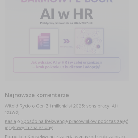
Najnowsze komentarze
Witold Rycio
o
Gen Z i millenialsi 2025: sens pracy, AI i
rozwój
Kasia
o
Sposób na frekwencję pracowników podczas zajęć
językowych znaleziony!
Patrycja
o
Konsekwencje zajęcia wynagrodzenia za pracę