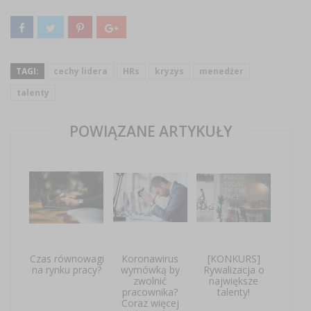
TAGI:
cechy lidera
HRs
kryzys
menedżer
talenty
POWIĄZANE ARTYKUŁY
Czas równowagi
Koronawirus
[KONKURS]
na rynku pracy?
wymówką by
Rywalizacja o
zwolnić
największe
pracownika?
talenty!
Coraz więcej