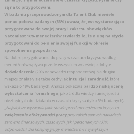
zmierzyć się menedżerowie w czasach kryzysu. Pytanie czy
są na to przygotowani.
W badaniu przeprowadzonym dla Talent Club niewiele
ponad połowa badanych (53%) uważa, że jest wystarczająco
przygotowana do swojej pracy i zakresu obowiązków.
Natomiast 16% menedżerów stwierdziło, że nie są należycie
przygotowani do pełnienia swojej funkcji w okresie
spowolnienia gospodarki.
Na dobre przygotowanie do pracy w czasach kryzysu według
menedżerów wpływa przede wszystkim wcześniej zdobyte
doświadczenie
(29% odpowiedzi respondentów). Na drugim
miejscu znalazły się takie cechy jak
intuicja i zaradność
, które
wskazało 19% badanych. Analiza pokazała
bardzo niską ocenę
wykształcenia formalnego
, jako źródła wiedzy i umiejętności
niezbędnych do działania w czasach kryzysu (tylko 5% badanych).
„Największe wyzwania jakie stawia przed menedżerami kryzys to
zwiększenie efektywności pracy
przy takich samych nakładach
zarówno finansowych, czasowych, jak i personalnych (37%
odpowiedzi). Dla kolejnej grupy menedżerów największym