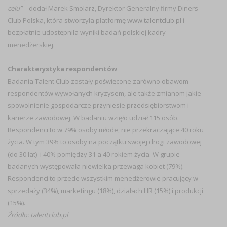
celu”
– dodał Marek Smolarz, Dyrektor Generalny firmy Diners
Club Polska, która stworzyła platformę
www.talentclub.pl
i
bezpłatnie udostępniła wyniki badań polskiej kadry
menedżerskiej.
Charakterystyka respondentów
Badania Talent Club zostały poświęcone zarówno obawom
respondentów wywołanych kryzysem, ale także zmianom jakie
spowolnienie gospodarcze przyniesie przedsiębiorstwom i
karierze zawodowej. W badaniu wzięło udział 115 osób.
Respondenci to w 79% osoby młode, nie przekraczające 40 roku
życia. W tym 39% to osoby na początku swojej drogi zawodowej
(do 30 lat) i 40% pomiędzy 31 a 40 rokiem życia. W grupie
badanych występowała niewielka przewaga kobiet (79%).
Respondenci to przede wszystkim menedżerowie pracujący w
sprzedaży (34%), marketingu (18%), działach HR (15%) i produkcji
(15%).
Źródło: talentclub.pl