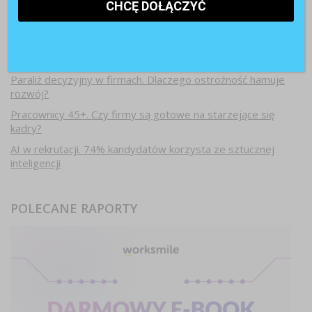
Najnowsze artykuły
Paraliż decyzyjny w firmach. Dlaczego ostrożność hamuje
rozwój?
Pracownicy 45+. Czy firmy są gotowe na starzejące się
kadry?
AI w rekrutacji. 74% kandydatów korzysta ze sztucznej
inteligencji
POLECANE RAPORTY