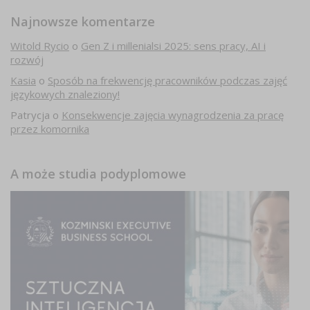
Najnowsze komentarze
Witold Rycio
o
Gen Z i millenialsi 2025: sens pracy, AI i
rozwój
Kasia
o
Sposób na frekwencję pracowników podczas zajęć
językowych znaleziony!
Patrycja
o
Konsekwencje zajęcia wynagrodzenia za pracę
przez komornika
A może studia podyplomowe