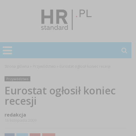
Strona główna
»
Przywództwo
»
Eurostat ogłosił koniec recesji
Przywództwo
Eurostat ogłosił koniec
recesji
redakcja
16 listopada 2009