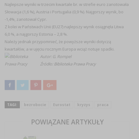
Najlepsze wyniki w trzecim kwartale br. w strefie euro zanotowała
Słowacja (1,6 %), Austria i Portugalia (0,9 %). Najgorszy wynik, bo
-1,4%, zanotował Cypr.
Z kolei w Państwach Unii (EU27) najlepszy wynik osiągnęła Litwa
6,0 %, a najgorszy Estonia – 2,8 %.
Należy jednak przypomnieć, że powyższe wyniki dotyczą
kwartałów, a w ujęciu rocznym Europa wciąż notuje spadki.
Autor: G. Rompel
Źródło:
Biblioteka Prawa Pracy
TAGI:
bezrobocie
Eurostat
kryzys
praca
POWIĄZANE ARTYKUŁY