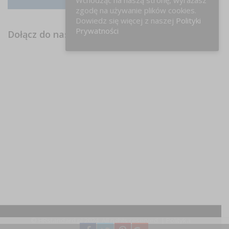
Instagram
zgodę na używanie plików cookies.
Dowiedz się więcej z naszej
Polityki
Prywatności
Dołącz do nas na FB!
© HRstandard.pl 2024, All rights reserved. |
Polityka