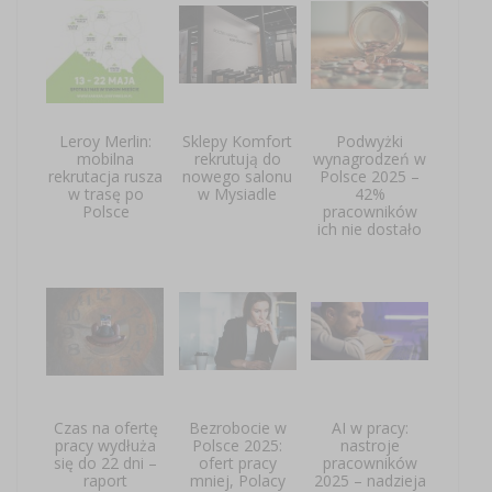
Leroy Merlin:
Sklepy Komfort
Podwyżki
mobilna
rekrutują do
wynagrodzeń w
rekrutacja rusza
nowego salonu
Polsce 2025 –
w trasę po
w Mysiadle
42%
Polsce
pracowników
ich nie dostało
Czas na ofertę
Bezrobocie w
AI w pracy:
pracy wydłuża
Polsce 2025:
nastroje
się do 22 dni –
ofert pracy
pracowników
raport
mniej, Polacy
2025 – nadzieja