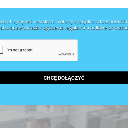
ramienia firmy wybiorą się na szkolenie lub na studia. W czwartek (19.11)
cę otrzymywać newsletter i oferty specjalne od zespołu EBn
estrując się wyrażam zgodę na regulamin i
politykę prywatno