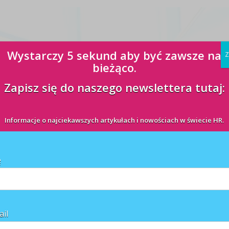
Wystarczy 5 sekund aby być zawsze na
Z
bieżąco.
Zapisz się do naszego newslettera tutaj:
Informacje o najciekawszych artykułach i nowościach w świecie HR.
ę
sroom
Rekrutacja
Wiedza
ail
 wprowadzone prawo do dodatkowych dni wolnych od pracy oraz zwrotu