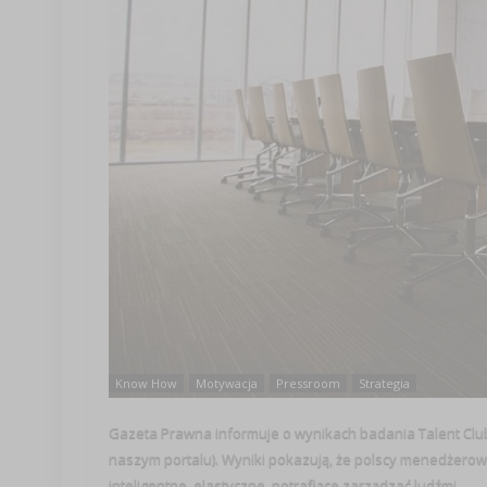
Know How
Motywacja
Pressroom
Strategia
Gazeta Prawna informuje o wynikach badania Talent Club 
naszym portalu). Wyniki pokazują, że polscy menedżerow
inteligentne, elastyczne, potrafiące zarządzać ludźmi ...