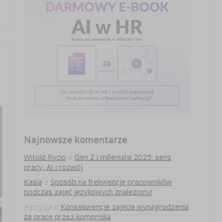
Najnowsze komentarze
Witold Rycio
o
Gen Z i millenialsi 2025: sens
pracy, AI i rozwój
Kasia
o
Sposób na frekwencję pracowników
podczas zajęć językowych znaleziony!
Patrycja
o
Konsekwencje zajęcia wynagrodzenia
za pracę przez komornika