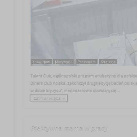
Know How
Motywacja
Pressroom
Strategia
Talent Club, ogólnopolski program edukacyjny dla polski
Diners Club Polska, zakończył drugą edycję badań polsk
w dobie kryzysu”, menedżerowie obawiają się ...
CZYTAJ WIĘCEJ +
Efektywna mama w pracy