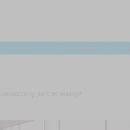
WIEDZA
WYDARZENIA
R
nieskazitelny portret własny?