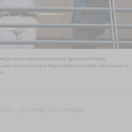
każą jak mamy radzą sobie w kryzysie. Zgodnie z informacją
ego celem jest uhonorowanie firmy, w której standardem, realizowanym na
 ...
tudia – być może już niedługo.