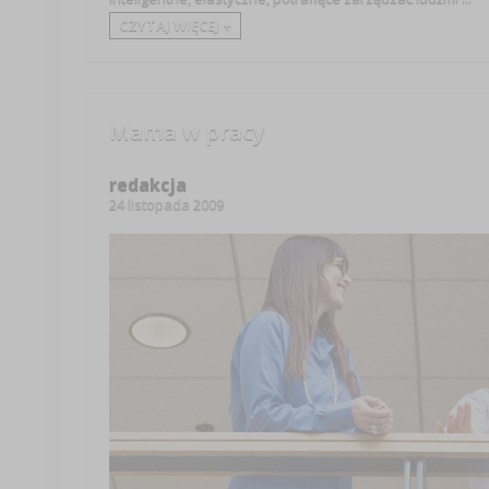
CZYTAJ WIĘCEJ +
Mama w pracy
redakcja
24 listopada 2009