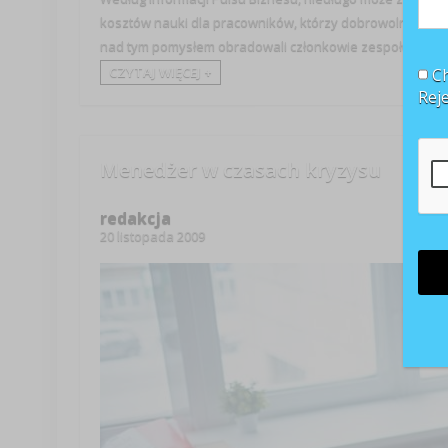
kosztów nauki dla pracowników, którzy dobrowolnie lub z 
nad tym pomysłem obradowali członkowie zespołu ...
CZYTAJ WIĘCEJ +
Ch
Rej
Menedżer w czasach kryzysu
redakcja
20 listopada 2009