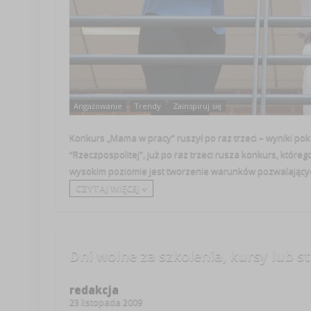
Angażowanie
Trendy
Zainspiruj się
Konkurs „Mama w pracy” ruszył po raz trzeci – wyniki po
“Rzeczpospolitej”, już po raz trzeci rusza konkurs, któr
wysokim poziomie jest tworzenie warunków pozwalających
CZYTAJ WIĘCEJ +
Dni wolne za szkolenia, kursy lub s
redakcja
23 listopada 2009