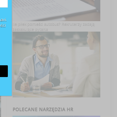
avi.
Ile piłek pomieści autobus? Rekruterzy zadają
ści
zaskakujące pytania
POLECANE NARZĘDZIA HR