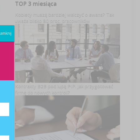
TOP 3 miesiąca
Kobiety muszą bardziej walczyć o awans? Tak
uważa blisko 80 proc. pracowników
amknij
Kontrakty B2B pod lupą PIP. Jak przygotować
firmę do nowych kontroli?