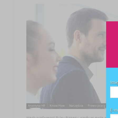
Imi
Analityka HR
Know How
Narzędzia
Prawo pracy
Pres
E-m
Według informacji Pulsu Biznesu, niedługo może zostać