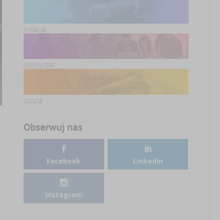
HRsys
Motivizer
Inhire
Obserwuj nas
Facebook
LinkedIn
Instagram