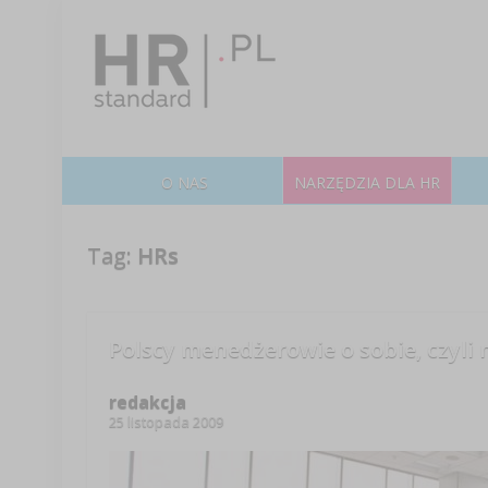
O NAS
NARZĘDZIA DLA HR
Tag:
HRs
Polscy menedżerowie o sobie, czyli 
redakcja
25 listopada 2009