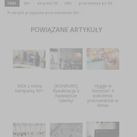
TAGI:
50+
aktywni 50
HRs
pracownicy po 50
Praktyki przyjazne pracownikom 50+
POWIĄZANE ARTYKUŁY
IKEA z nową
[KONKURS]
Hygge w
kampanią 50+
Rywalizacja o
biznesie? 4
największe
pokolenia
talenty!
pracowników w
firmie