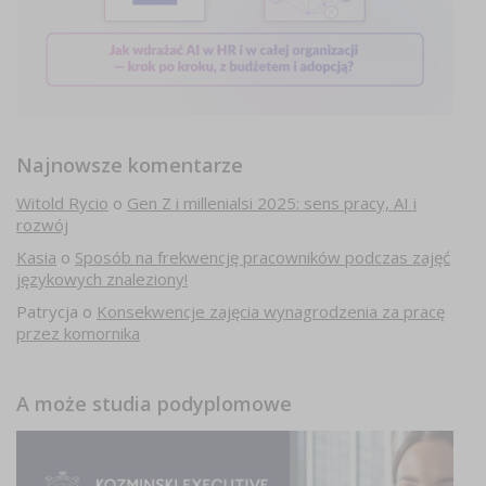
Najnowsze komentarze
Witold Rycio
o
Gen Z i millenialsi 2025: sens pracy, AI i
rozwój
Kasia
o
Sposób na frekwencję pracowników podczas zajęć
językowych znaleziony!
Patrycja
o
Konsekwencje zajęcia wynagrodzenia za pracę
przez komornika
A może studia podyplomowe