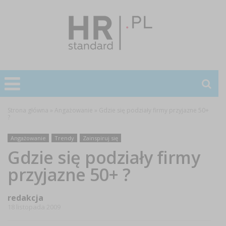
Strona główna
»
Angażowanie
»
Gdzie się podziały firmy przyjazne 50+
?
Angażowanie
Trendy
Zainspiruj się
Gdzie się podziały firmy
przyjazne 50+ ?
redakcja
18 listopada 2009