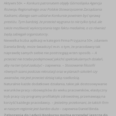
Aktywni 50+.
–
Konkurs patronatem objęły Górnośląska Agencja
Rozwoju Regionalnego oraz Polskie Stowarzyszenie Zarządzania
Kadrami, dlatego sam udział w Konkursie powinien być sprawą
prestiżu. Tym bardziej, że przecież wygrana to nie tylko tytuł, ale
także możliwość wykorzystania tego faktu medialnie, o co również
będą zabiegali organizatorzy.
Niewielka liczba aplikacji w kategorii Firma Przyjazna 50+, zdaniem
Daniela Bindy, może świadczyć m.in. o tym, że pracodawcy tak
naprawdę samych siebie nie postrzegają w ten sposób. –
A
przecież nie trzeba podejmować jakichś spektakularnych działań,
aby na ten tytuł zasłużyć –
zapewnia.
– Stosowanie filozofii
równych szans podczas rekrutacji oraz w planach szkoleń czy
awansów, nie jest przecież dzisiaj taką rzadkością.
Naturalnie każde dodatkowe działania, takie jak dostosowywanie
warunków pracy i obowiązków do wieku pracowników, elastyczny
tryb pracy czy programy profilaktyki zdrowotnej, przemawiają na
korzyść każdego pracodawcy.
– Jesteśmy przekonani, że takich firm
w naszym regionie jest bardzo dużo
– zapewnia Daniel Binda.
Zgłoszenia do I edycji Konkursu można przesyłać jeszcze do