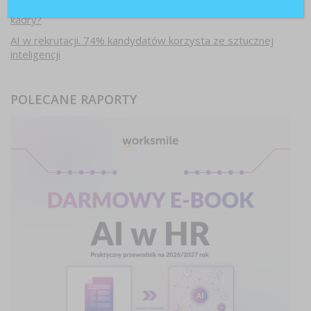
Pracownicy 45+. Czy firmy są gotowe na starzejące się
kadry?
AI w rekrutacji. 74% kandydatów korzysta ze sztucznej
inteligencji
POLECANE RAPORTY