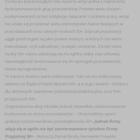
Osoby po pięćdziesiątym roku życia to wciąż jedna z najbardziej
dyskryminowanych grup pracowników. Pomimo wielu działań
podejmowanych przez instytucje związane z rynkiem pracy, wciąż
nie udało się przełamać wielu stereotypów i barier tkwiących w
pracodawcach oraz samych osobach 50+. Dojrzali pracownicy
ciągle postrzegani są jako prawie emeryci, w których nie warto
inwestować, czyli zatrudniać, rozwijać i wspierać. Z kolei same
osoby 50+ często uskarżają się na ogólny słaby stan zdrowia,
nieumiejętność dostosowania się do wymagań pracodawców,
niskie wynagrodzenia.
Te bariery można i warto pokonywać. Taki cel ma realizowany
właśnie na Śląsku Projekt Aktywni 50+, a w jego ramach – konkurs
dla aktywnych zawodowo pięćdziesięciolatków plus oraz firm
przyjaznych 50+.
Organizatorów akcji zdziwiło jednak niewielkie zainteresowanie
konkursem ze strony pracodawców: –
Otrzymaliśmy sporo
aplikacji od pracowników i przedsiębiorców 50+,
jednak firmy
zdają się w ogóle nie być zainteresowane tytułem Firmy
Przyjaznej 50+
– tłumaczy Daniel Binda, kierownik Projektu