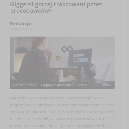
Giggersi gorzej traktowani przez
pracodawców?
Redakcja
24 marca 2021
Bądź na bieżąco
Employer Branding
Trendy
Gig economy, czyli model pracy oparty na współpracy
projektowej i kontraktowej, w ostatnim czasie zyskuje coraz
większą popularność, zwłaszcza wśród osób wkraczających
na rynek pracy. Według etatowych pracowników duża część
pracodawców wciąż jednak dyskryminuje giggersów. Tylko