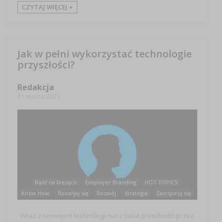
CZYTAJ WIĘCEJ +
Jak w pełni wykorzystać technologie
przyszłości?
Redakcja
31 marca 2021
Bądź na bieżąco
Employer Branding
HOT TOPICS
Know How
Rozwijaj się
Rozwój
Strategia
Zainspiruj się
Wraz z rozwojem technologii nasz świat przechodzi przez