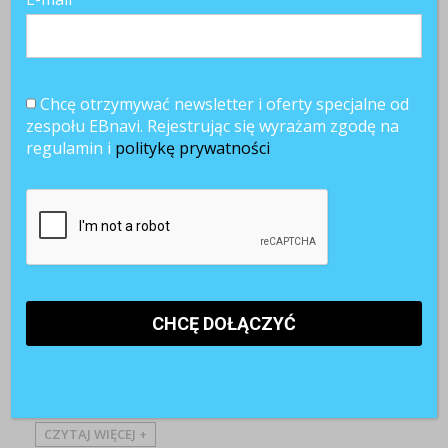
Redakcja
4 marca 2021
Chcę otrzymywać newsletter i oferty specjalne od
zespołu EBnavi. Rejestrując się wyrażam zgodę na
regulamin i
politykę prywatności
Bądź na bieżąco
COVID-19
Employer Branding
HOT TOPICS
Raporty
Zainspiruj się
Dla wielu kobiet aktywnych zawodowo pandemia
oznaczała całkowite zaburzenie równowagi między pracą a
życiem prywatnym. 86 proc. Polek pracujących w pełnym lub
prawie pełnym etacie w różnych branżachocenia, że zmiany
wywołane koronawirusem miały negatywny wpływ na ich
samopoczucie psychiczne, a 79 ...
CZYTAJ WIĘCEJ +