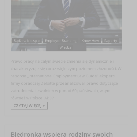
Bądź na bieżąco
Employer Branding
Know How
Raporty
Wiedza
Prawo pracy na całym świecie zmienia się dynamicznie i
charakteryzuje się coraz większym poziomem złożoności. W
raporcie „International Employment Law Guide” eksperci
firmy doradczej Deloitte przeanalizowali prawo dotyczące
zatrudnienia i zwolnień w ponad 60 państwach, w tym
również w Polsce. Aż 37 ...
CZYTAJ WIĘCEJ +
Biedronka wspiera rodziny swoich