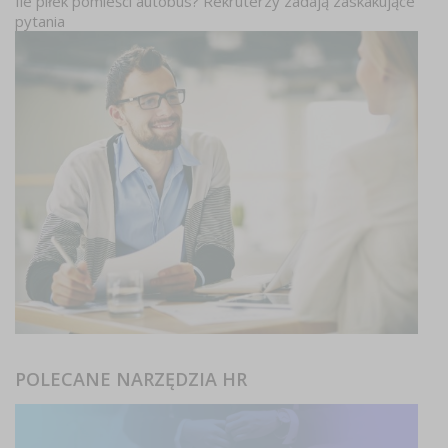
Ile piłek pomieści autobus? Rekruterzy zadają zaskakujące
pytania
POLECANE NARZĘDZIA HR