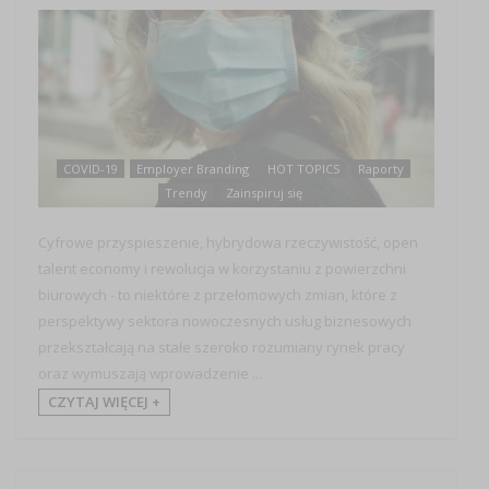
COVID-19
Employer Branding
HOT TOPICS
Raporty
Trendy
Zainspiruj się
Cyfrowe przyspieszenie, hybrydowa rzeczywistość, open
talent economy i rewolucja w korzystaniu z powierzchni
biurowych - to niektóre z przełomowych zmian, które z
perspektywy sektora nowoczesnych usług biznesowych
przekształcają na stałe szeroko rozumiany rynek pracy
oraz wymuszają wprowadzenie ...
CZYTAJ WIĘCEJ +