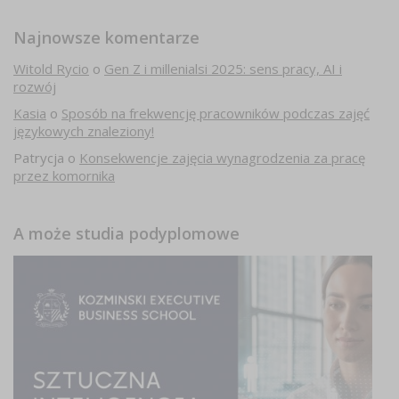
Najnowsze komentarze
Witold Rycio
o
Gen Z i millenialsi 2025: sens pracy, AI i
rozwój
Kasia
o
Sposób na frekwencję pracowników podczas zajęć
językowych znaleziony!
Patrycja
o
Konsekwencje zajęcia wynagrodzenia za pracę
przez komornika
A może studia podyplomowe