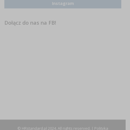
Instagram
Dołącz do nas na FB!
© HRstandard.pl 2024, All rights reserved. |
Polityka