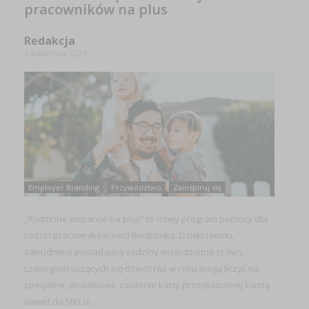
pracowników na plus
Redakcja
1 kwietnia 2021
Employer Branding
Przywództwo
Zainspiruj się
„Rodzinne wsparcie na plus” to nowy program pomocy dla
rodzin pracowników sieci Biedronka. Dzięki niemu,
zatrudnieni posiadający rodziny wielodzietne (z min.
czworgiem uczących się dzieci) raz w roku mogą liczyć na
specjalne, dodatkowe zasilenie karty przedpłaconej kwotą
nawet do 500 zł. ...