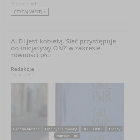
39 proc. z nich ...
CZYTAJ WIĘCEJ +
ALDI jest kobietą. Sieć przystępuje
do inicjatywy ONZ w zakresie
równości płci
Redakcja
9 marca 2021
Bądź na bieżąco
Employer Branding
HOT TOPICS
Trendy
Zainspiruj się