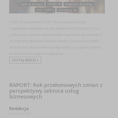
Bądź na bieżąco
COVID-19
Employer Branding
HOT TOPICS
Zainspiruj się
O tym, że pandemia COVID-19 znacznie bardziej
negatywnie wpłynęła na sytuację kobiet niż mężczyzn na
rynku pracy donosi obecnie wiele raportów i opracowań. Z
dostępnych aktualnie danych wynika, że poza wzrostem
bezrobocia, obniżeniem wynagrodzeń czy ograniczeniem
możliwości dalszego rozwoju oraz ...
CZYTAJ WIĘCEJ +
RAPORT: Rok przełomowych zmian z
perspektywy sektora usług
biznesowych
Redakcja
24 marca 2021