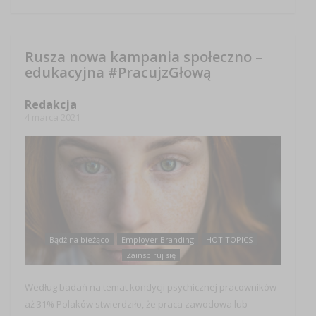
Rusza nowa kampania społeczno –
edukacyjna #PracujzGłową
Redakcja
4 marca 2021
Bądź na bieżąco
Employer Branding
HOT TOPICS
Zainspiruj się
Według badań na temat kondycji psychicznej pracowników
aż 31% Polaków stwierdziło, że praca zawodowa lub