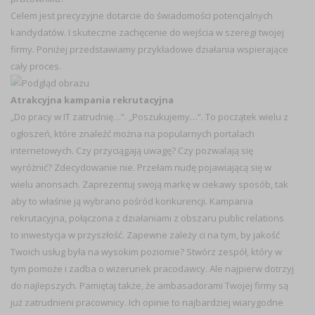
Celem jest precyzyjne dotarcie do świadomości potencjalnych
kandydatów. I skuteczne zachęcenie do wejścia w szeregi twojej
firmy. Poniżej przedstawiamy przykładowe działania wspierające
cały proces.
Atrakcyjna kampania rekrutacyjna
„Do pracy w IT zatrudnię…”. „Poszukujemy…”. To początek wielu z
ogłoszeń, które znaleźć można na popularnych portalach
internetowych. Czy przyciągają uwagę? Czy pozwalają się
wyróżnić? Zdecydowanie nie. Przełam nudę pojawiającą się w
wielu anonsach. Zaprezentuj swoją markę w ciekawy sposób, tak
aby to właśnie ją wybrano pośród konkurencji. Kampania
rekrutacyjna, połączona z działaniami z obszaru public relations
to inwestycja w przyszłość. Zapewne zależy ci na tym, by jakość
Twoich usług była na wysokim poziomie? Stwórz zespół, który w
tym pomoże i zadba o wizerunek pracodawcy. Ale najpierw dotrzyj
do najlepszych. Pamiętaj także, że ambasadorami Twojej firmy są
już zatrudnieni pracownicy. Ich opinie to najbardziej wiarygodne