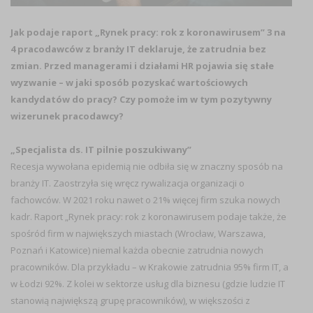
Jak podaje raport „Rynek pracy: rok z koronawirusem” 3 na
4 pracodawców z branży IT deklaruje, że zatrudnia bez
zmian. Przed managerami i działami HR pojawia się stałe
wyzwanie – w jaki sposób pozyskać wartościowych
kandydatów do pracy? Czy pomoże im w tym pozytywny
wizerunek pracodawcy?
„Specjalista ds. IT pilnie poszukiwany”
Recesja wywołana epidemią nie odbiła się w znaczny sposób na
branży IT. Zaostrzyła się wręcz rywalizacja organizacji o
fachowców. W 2021 roku nawet o 21% więcej firm szuka nowych
kadr. Raport „Rynek pracy: rok z koronawirusem podaje także, że
spośród firm w największych miastach (Wrocław, Warszawa,
Poznań i Katowice) niemal każda obecnie zatrudnia nowych
pracowników. Dla przykładu – w Krakowie zatrudnia 95% firm IT, a
w Łodzi 92%. Z kolei w sektorze usług dla biznesu (gdzie ludzie IT
stanowią największą grupę pracowników), w większości z