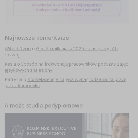
Najnowsze komentarze
Witold Rycio
o
Gen Z i millenialsi 2025: sens pracy, AI i
rozwój
Kasia
o
Sposób na frekwencję pracowników podczas zajęć
językowych znaleziony!
Patrycja
o
Konsekwencje zajęcia wynagrodzenia za pracę
przez komornika
A może studia podyplomowe