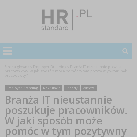
Strona główna
»
Employer Branding
»
Branża IT nieustannie poszukuje
pracowników. W jaki sposób może pomóc w tym pozytywny wizerunek
pracodawcy?
Employer Branding
Rekrutacja
Trendy
Wiedza
Branża IT nieustannie
poszukuje pracowników.
W jaki sposób może
pomóc w tym pozytywny