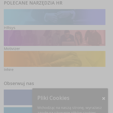
POLECANE NARZĘDZIA HR
HRsys
Motivizer
Inhire
Obserwuj nas
Pliki Cookies
Facebook
Wchodząc na naszą stronę, wyrażasz
zgodę na używanie plików cookies.