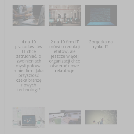
4 na 10
2 na 10 firm IT
Gorączka na
pracodawców
mówi o redukcji
rynku IT
IT chce
etatów, ale
zatrudniać, o
jeszcze więcej
zwolnieniach
organizacji chce
myśli połowa
otwierać nowe
mniej firm. Jaka
rekrutacje
przyszłość
czeka branżę
nowych
technologii?