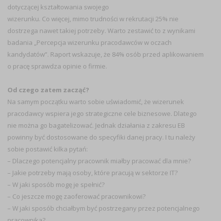
dotyczącej kształtowania swojego
wizerunku. Co więcej, mimo trudności w rekrutacji 25% nie
dostrzega nawet takiej potrzeby. Warto zestawić to z wynikami
badania „Percepcja wizerunku pracodawców w oczach
kandydatów”. Raport wskazuje, że 84% osób przed aplikowaniem
o pracę sprawdza opinie o firmie.
Od czego zatem zacząć?
Na samym początku warto sobie uświadomić, że wizerunek
pracodawcy wspiera jego strategiczne cele biznesowe. Dlatego
nie można go bagatelizować. Jednak działania z zakresu EB
powinny być dostosowane do specyfiki danej pracy. I tu należy
sobie postawić kilka pytań:
– Dlaczego potencjalny pracownik miałby pracować dla mnie?
– Jakie potrzeby mają osoby, które pracują w sektorze IT?
– W jaki sposób mogę je spełnić?
– Co jeszcze mogę zaoferować pracownikowi?
– W jaki sposób chciałbym być postrzegany przez potencjalnego
pracownika?