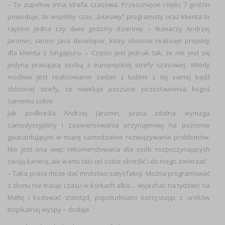
–
To zupełnie inna strefa czasowa. Przesunięcie rzędu 7 godzin
powoduje, że wspólny czas „biurowy” programisty oraz klienta to
raptem jedna czy dwie godziny dziennie
– tłumaczy Andrzej
Jaromin, senior java developer, który obecnie realizuje projekty
dla
klienta z Singapuru
. –
Często jest jednak tak, że nie jest się
jedyną pracującą osobą z europejskiej strefy czasowej. Wtedy
możliwe jest realizowanie zadań z ludźmi z tej samej bądź
zbliżonej strefy, co niweluje poczucie pozostawienia kogoś
samemu sobie.
Jak podkreśla Andrzej Jaromin, praca zdalna wymaga
samodyscypliny
i zaawansowania przynajmniej na poziomie
gwarantującym w miarę
samodzielne rozwiązywanie problemów
.
Nie jest ona więc rekomendowana dla osób rozpoczynających
swoją karierę, ale warto taki cel sobie określić i do niego zmierzać.
–
Taka praca może dać mnóstwo satysfakcji
.
Można programować
z domu nie tracąc czasu w korkach albo… wyjechać na tydzień na
Maltę i kodować stamtąd, popołudniami korzystając z uroków
tropikalnej wyspy
– dodaje.