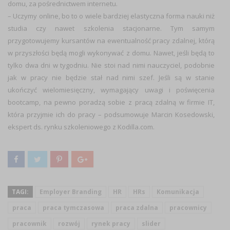
domu, za pośrednictwem internetu.
–
Uczymy online, bo to o wiele bardziej elastyczna forma nauki niż
studia czy nawet szkolenia stacjonarne. Tym samym
przygotowujemy kursantów na ewentualność pracy zdalnej, którą
w przyszłości będą mogli wykonywać z domu. Nawet, jeśli będą to
tylko dwa dni w tygodniu. Nie stoi nad nimi nauczyciel, podobnie
jak w pracy nie będzie stał nad nimi szef. Jeśli są w stanie
ukończyć wielomiesięczny, wymagający uwagi i poświęcenia
bootcamp, na pewno poradzą sobie z pracą zdalną w firmie IT,
która przyjmie ich do pracy
– podsumowuje Marcin Kosedowski,
ekspert ds. rynku szkoleniowego z Kodilla.com.
TAGI:
Employer Branding
HR
HRs
Komunikacja
praca
praca tymczasowa
praca zdalna
pracownicy
pracownik
rozwój
rynek pracy
slider