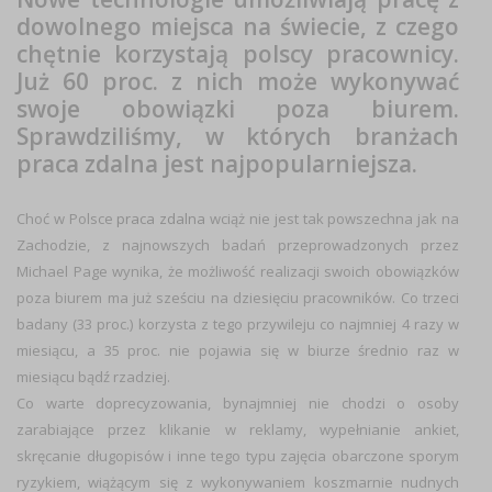
dowolnego miejsca na świecie, z czego
chętnie korzystają polscy pracownicy.
Już 60 proc. z nich może wykonywać
swoje obowiązki poza biurem.
Sprawdziliśmy, w których branżach
praca zdalna jest najpopularniejsza.
Choć w Polsce
praca zdalna
wciąż nie jest tak powszechna jak na
Zachodzie, z najnowszych badań przeprowadzonych przez
Michael Page wynika, że możliwość realizacji swoich obowiązków
poza biurem ma już
sześciu na dziesięciu pracowników
. Co trzeci
badany (33 proc.) korzysta z tego przywileju co najmniej
4 razy w
miesiącu
, a 35 proc. nie pojawia się w biurze średnio
raz w
miesiącu bądź rzadziej
.
Co warte doprecyzowania, bynajmniej nie chodzi o osoby
zarabiające przez klikanie w reklamy, wypełnianie ankiet,
skręcanie długopisów i inne tego typu zajęcia obarczone sporym
ryzykiem, wiążącym się z wykonywaniem koszmarnie nudnych