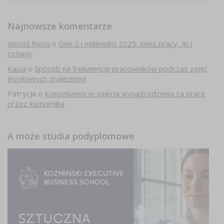
Najnowsze komentarze
Witold Rycio
o
Gen Z i millenialsi 2025: sens pracy, AI i
rozwój
Kasia
o
Sposób na frekwencję pracowników podczas zajęć
językowych znaleziony!
Patrycja
o
Konsekwencje zajęcia wynagrodzenia za pracę
przez komornika
A może studia podyplomowe