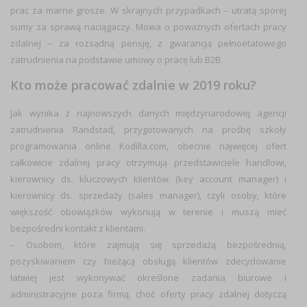
prac za marne grosze. W skrajnych przypadkach – utratą sporej
sumy za sprawą naciągaczy. Mowa o
poważnych ofertach pracy
zdalnej
– za rozsądną pensję, z gwarancją pełnoetatowego
zatrudnienia na podstawie umowy o pracę lub B2B.
Kto może pracować zdalnie w 2019 roku?
Jak wynika z najnowszych danych międzynarodowej agencji
zatrudnienia Randstad, przygotowanych na prośbę szkoły
programowania online Kodilla.com, obecnie najwięcej ofert
całkowicie zdalnej pracy otrzymują
przedstawiciele handlowi
,
kierownicy ds. kluczowych klientów
(key account manager) i
kierownicy ds. sprzedaży
(sales manager), czyli osoby, które
większość obowiązków wykonują w terenie i muszą mieć
bezpośredni kontakt z klientami.
–
Osobom, które zajmują się sprzedażą bezpośrednią,
pozyskiwaniem czy bieżącą obsługą klientów zdecydowanie
łatwiej jest wykonywać określone zadania biurowe i
administracyjne poza firmą, choć oferty pracy zdalnej dotyczą