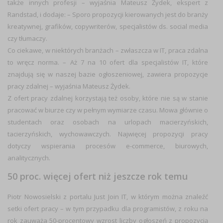
także innych profesji
– wyjaśnia Mateusz Żydek, ekspert z
Randstad, i dodaje: –
Sporo propozycji kierowanych jest do
branży
kreatywnej
, grafików, copywriterów, specjalistów ds. social media
czy tłumaczy
.
Co ciekawe, w niektórych branżach – zwłaszcza w
IT
, praca zdalna
to wręcz norma. –
Aż 7 na 10 ofert dla specjalistów IT, które
znajdują się w naszej bazie ogłoszeniowej, zawiera propozycje
pracy zdalnej
– wyjaśnia Mateusz Żydek.
Z ofert pracy zdalnej korzystają też osoby, które nie są w stanie
pracować w biurze czy w pełnym wymiarze czasu. Mowa głównie o
studentach
oraz osobach na urlopach
macierzyńskich
,
tacierzyńskich
,
wychowawczych
. Najwięcej propozycji pracy
dotyczy wspierania procesów e-commerce, biurowych,
analitycznych.
50 proc. więcej ofert niż jeszcze rok temu
Piotr Nowosielski z portalu Just Join IT, w którym można znaleźć
setki ofert pracy – w tym przypadku dla programistów, z roku na
rok zauważa
50-procentowy wzrost liczby ogłoszeń
z propozycją