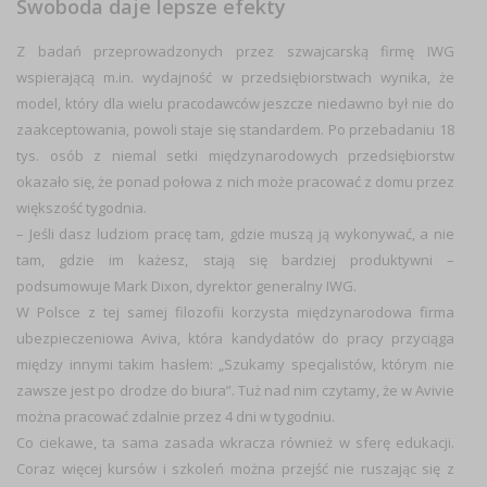
Swoboda daje lepsze efekty
Z badań przeprowadzonych przez szwajcarską firmę IWG
wspierającą m.in. wydajność w przedsiębiorstwach wynika, że
model, który dla wielu pracodawców jeszcze niedawno był nie do
zaakceptowania, powoli staje się standardem. Po przebadaniu
18
tys. osób
z niemal setki międzynarodowych przedsiębiorstw
okazało się, że ponad połowa z nich może
pracować z domu przez
większość tygodnia
.
–
Jeśli dasz ludziom pracę tam, gdzie muszą ją wykonywać, a nie
tam, gdzie im każesz, stają się bardziej produktywni
–
podsumowuje Mark Dixon, dyrektor generalny IWG.
W Polsce z tej samej filozofii korzysta międzynarodowa firma
ubezpieczeniowa Aviva, która kandydatów do pracy przyciąga
między innymi takim hasłem: „
Szukamy specjalistów, którym nie
zawsze jest po drodze do biura”
. Tuż nad nim czytamy, że w Avivie
można
pracować zdalnie
przez 4 dni w tygodniu
.
Co ciekawe, ta sama zasada wkracza również w sferę
edukacji
.
Coraz więcej kursów i szkoleń można przejść nie ruszając się z