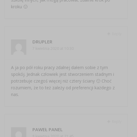
kroku 🙂
Reply
DRUPLER
7 kwietnia 2020 at 10:30
A ja po pół roku pracy zdalnej dałem sobie z tym
spokój. Jednak człowiek jest stworzeniem stadnym i
potrzebuje czegoś więcej niż cztery ściany 🙂 Choć
rozumiem, że to też zależy od preferencji każdego z
nas.
Reply
PAWEŁ PANEL
8 kwietnia 2020 at 21:45