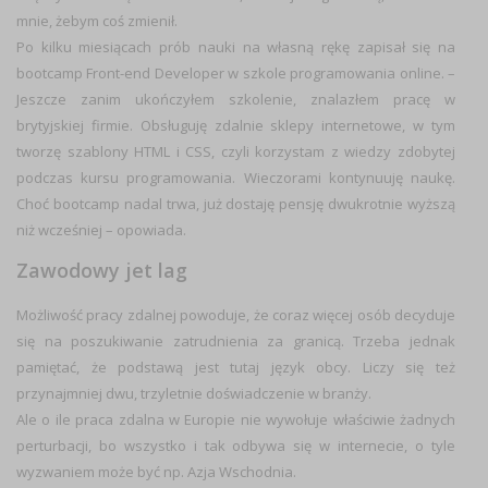
mnie, żebym coś zmienił
.
Po kilku miesiącach prób nauki na własną rękę zapisał się na
bootcamp Front-end Developer w szkole programowania online. –
Jeszcze zanim ukończyłem szkolenie, znalazłem pracę w
brytyjskiej firmie. Obsługuję zdalnie sklepy internetowe, w tym
tworzę szablony HTML i CSS, czyli korzystam z wiedzy zdobytej
podczas kursu programowania. Wieczorami kontynuuję naukę.
Choć bootcamp nadal trwa, już dostaję
pensję dwukrotnie wyższą
niż wcześniej
– opowiada.
Zawodowy jet lag
Możliwość pracy zdalnej powoduje, że coraz więcej osób decyduje
się na poszukiwanie zatrudnienia za granicą. Trzeba jednak
pamiętać, że podstawą jest tutaj język obcy. Liczy się też
przynajmniej dwu, trzyletnie doświadczenie w branży.
Ale o ile praca zdalna w Europie nie wywołuje właściwie żadnych
perturbacji, bo wszystko i tak odbywa się w internecie, o tyle
wyzwaniem może być np.
Azja Wschodnia
.