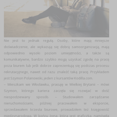
Nie jest to jednak regułą. Osoby, które mają mniejsze
doświadczenie, ale wykazują się dobrą
samoorganizacją
, mają
odpowiednio wysoki poziom
umiejętności
, a także są
komunikatywne
, bardzo szybko mogą uzyskać zgodę na pracę
poza biurem lub jeśli dobrze zaprezentują się podczas procesu
rekrutacyjnego, nawet od razu znaleźć taką pracę. Przykładem
jest Szymon Polanowski, jeden z kursantów Kodilla.com.
– Mieszkam we Włocławku, pracuję w Wielkiej Brytanii –
mówi
Szymon, którego kariera zaczęła się rozwijać w dość
niespodziewany sposób. –
Studiowałem zarządzanie
nieruchomościami, później pracowałem w eksporcie,
sprzedawałem krzesła biurowe, prowadziłem też księgowość
międzynarodową. W końcu żona, która jest graficzką, namówiła