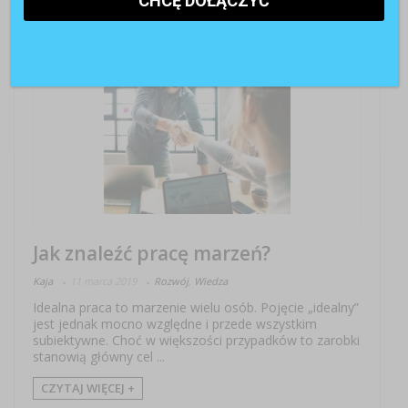
2
Jak znaleźć pracę marzeń?
Kaja
11 marca 2019
Rozwój
,
Wiedza
Idealna praca to marzenie wielu osób. Pojęcie „idealny”
jest jednak mocno względne i przede wszystkim
subiektywne. Choć w większości przypadków to zarobki
stanowią główny cel ...
CZYTAJ WIĘCEJ +