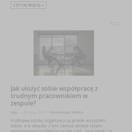
CZYTAJ WIĘCEJ +
2
Jak ułożyć sobie współpracę z
trudnym pracownikiem w
zespole?
Kaja
26 lutego 2019
Komunikacja
,
Wiedza
Podstawą każdej organizacji są przede wszystkim
ludzie, a w związku z tym zawsze istnieje ryzyko
występowania konfliktów na linii szef – pracownik czy