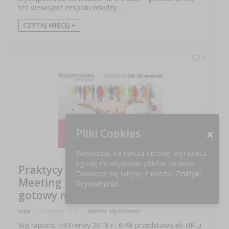
też wewnątrz zespołu między ...
CZYTAJ WIĘCEJ +
2
Pliki Cookies
Wchodząc na naszą stronę, wyrażasz
zgodę na używanie plików cookies.
Praktycy dla praktyków HR
Dowiedz się więcej z naszej
Polityki
Meeting 2019 – Czy jesteś
Prywatności
gotowy na nowe wyzwania?
Kaja
25 lutego 2019
Wiedza
,
Wydarzenia
Wg raportu HRTrendy 2018 r.: 64% przedstawicieli HR-u