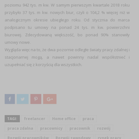
poziomu 942 tys. m kw. W samym pierwszym kwartale 2018 roku
przybyło 37 tys. m kw. nowych biur, czyli o 104,2 % więcej niż w
analogicznym okresie ubiegłego roku. Od stycznia do marca
podpisano tu umowy na ponad 24 tys. m kw. powierzchni
biurowej. Zdecydowaną większość, bo ponad 90% stanowiły
umowy nowe.
Wygląda więc na to, że dwa pozornie odległe światy pracy zdalnej i
stacjonarnej mogą, a nawet powinny nadal współistnieć i
uzupełniać się z korzyścią dla wszystkich.
TAGI:
freelancer
Home office
praca
praca zdalna
pracownicy
pracownik
rozwój
Rozwój pracowników
Rozwój zawodowy
rynek pracy