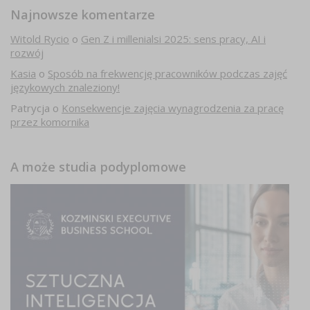
Najnowsze komentarze
Witold Rycio
o
Gen Z i millenialsi 2025: sens pracy, AI i
rozwój
Kasia
o
Sposób na frekwencję pracowników podczas zajęć
językowych znaleziony!
Patrycja
o
Konsekwencje zajęcia wynagrodzenia za pracę
przez komornika
A może studia podyplomowe