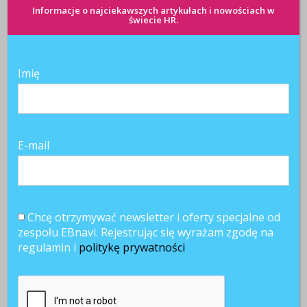
Informacje o najciekawszych artykułach i nowościach w
świecie HR.
Imię
Pełny etat albo
69%
Rekrutacje
nic? Polska
pracowników
hamują,
nadal odstaje
wybrałoby
podwyżki
od Europy
workation
znikają. Firmy
zamiast
przechodzą w
dodatkowego
tryb ostrożności
E-mail
urlopu
1 komentarz
Chcę otrzymywać newsletter i oferty specjalne od
zespołu EBnavi. Rejestrując się wyrażam zgodę na
regulamin i
politykę prywatności
Reply
CORAZ WIĘCEJ OFERT PRACY ZDALNEJ.
KTO BĘDZIE PRACOWAĆ Z DOMU?
6 marca 2019 at 15:36