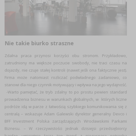
Nie takie biurko straszne
Zdalna praca przynosi korzyści obu stronom. Przykładowo,
zatrudniony ma większe poczucie swobody, nie traci czasu na
dojazdy, nie czuje stałej kontroli (nawet jeśli ona faktycznie jest).
Firma może natomiast rozliczać podwładnego zadaniowo, co
stanowi dla niego czynnik motywujący i wpływa na jego wydajność.
-Warto pamiętać, że tryb zdalny to po prostu pewien standard
prowadzenia biznesu w warunkach globalnych, w których liczne
podróże idą w parze z łatwością szybkiego komunikowania się z
centralą – wskazuje Adam Galewski dyrektor generalny Devco i
BFF Investment Polska zarządzających Wrocławskimi Parkami
Biznesu. – W rzeczywistości jednak dzisiejsi przedsiębiorcy
bardzo umiejętnie łączą ten trend z niegasnącą potrzebą