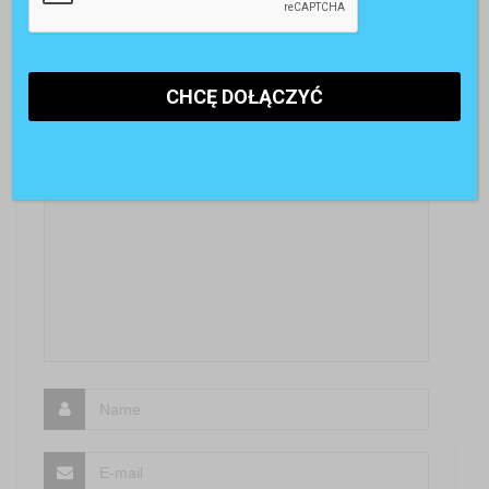
[…] w Polsce praca zdalna wciąż nie jest tak
powszechna jak na Zachodzie, z najnowszych badań
przeprowadzonych przez […]
SKOMENTUJ