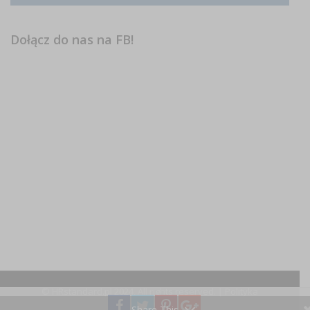
Dołącz do nas na FB!
© HRstandard.pl 2024, All rights reserved. |
Polityka
prywatności
Share This