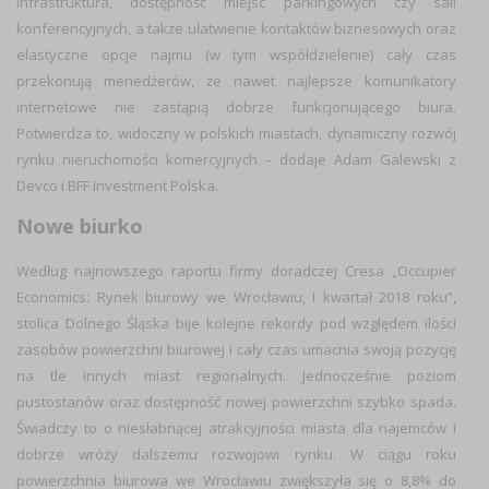
infrastruktura, dostępność miejsc parkingowych czy sali
konferencyjnych, a także ułatwienie kontaktów biznesowych oraz
elastyczne opcje najmu (w tym współdzielenie) cały czas
przekonują menedżerów, że nawet najlepsze komunikatory
internetowe nie zastąpią dobrze funkcjonującego biura.
Potwierdza to, widoczny w polskich miastach, dynamiczny rozwój
rynku nieruchomości komercyjnych – dodaje Adam Galewski z
Devco i BFF Investment Polska.
Nowe biurko
Według najnowszego raportu firmy doradczej Cresa „Occupier
Economics: Rynek biurowy we Wrocławiu, I kwartał 2018 roku”,
stolica Dolnego Śląska bije kolejne rekordy pod względem ilości
zasobów powierzchni biurowej i cały czas umacnia swoją pozycję
na tle innych miast regionalnych. Jednocześnie poziom
pustostanów oraz dostępność nowej powierzchni szybko spada.
Świadczy to o niesłabnącej atrakcyjności miasta dla najemców i
dobrze wróży dalszemu rozwojowi rynku. W ciągu roku
powierzchnia biurowa we Wrocławiu zwiększyła się o 8,8% do