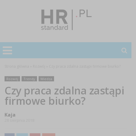
Strona główna
»
Rozwój
»
Czy praca zdalna zastąpi firmowe biurko?
Rozwój
Trendy
Wiedza
Czy praca zdalna zastąpi
firmowe biurko?
Kaja
28 sierpnia 2018