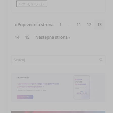
CZYTAJ WIĘCEJ +
« Poprzednia strona
1
…
11
12
13
14
15
Następna strona »