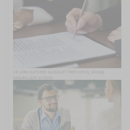
Ile piłek pomieści autobus? Rekruterzy zadają
zaskakujące pytania