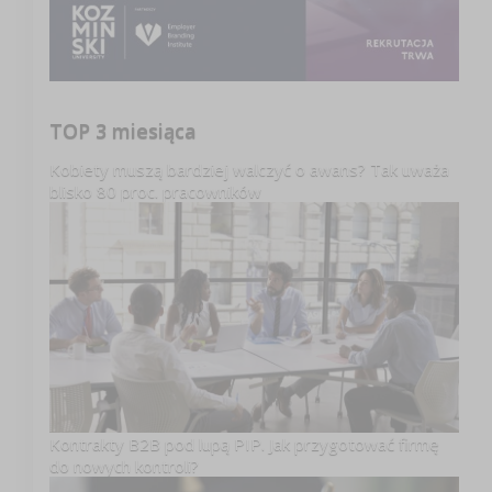
TOP 3 miesiąca
Kobiety muszą bardziej walczyć o awans? Tak uważa
blisko 80 proc. pracowników
Kontrakty B2B pod lupą PIP. Jak przygotować firmę
do nowych kontroli?