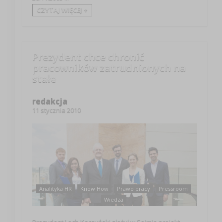
CZYTAJ WIĘCEJ +
Prezydent chce chronić
pracowników zatrudnionych na
stałe
redakcja
11 stycznia 2010
Analityka HR
Know How
Prawo pracy
Pressroom
Wiedza
Prezydent Lech Kaczyński złożył w Sejmie projekt