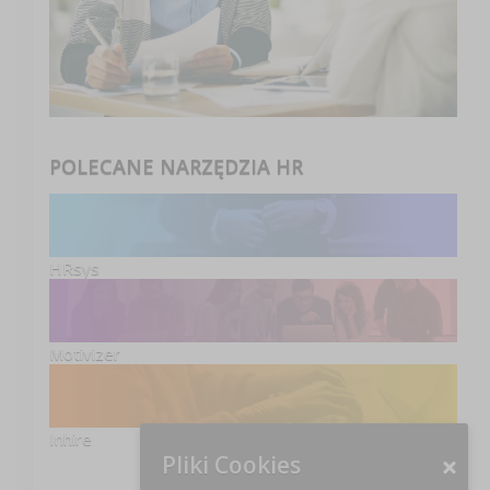
POLECANE NARZĘDZIA HR
HRsys
Motivizer
Inhire
Pliki Cookies