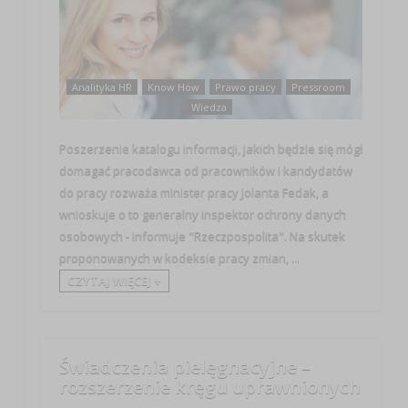
Analityka HR
Know How
Prawo pracy
Pressroom
Wiedza
Poszerzenie katalogu informacji, jakich będzie się mógł
domagać pracodawca od pracowników i kandydatów
do pracy rozważa minister pracy Jolanta Fedak, a
wnioskuje o to generalny inspektor ochrony danych
osobowych - informuje "Rzeczpospolita". Na skutek
proponowanych w kodeksie pracy zmian, ...
CZYTAJ WIĘCEJ +
Świadczenia pielęgnacyjne –
rozszerzenie kręgu uprawnionych