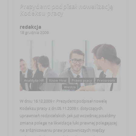
Prezydent podpisał nowelizację
Kodeksu pracy
redakcja
18 grudnia 2009
Analityka HR
Know How
Prawo pracy
Pressroom
Wiedza
W dniu 16.12.2009 r. Prezydent podpisał nowelę
Kodeksu pracy z dn.05.11.2009 r. dotyczących
uprawnień rodzicielskich. Jak już wcześniej pisaliśmy
zmiana polega na likwidacja luki prawnej polegającej
na zróżnicowaniu praw pracowniczych między