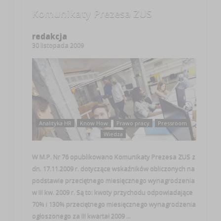
Komunikaty Prezesa ZUS
redakcja
30 listopada 2009
Analityka HR
Know How
Prawo pracy
Pressroom
Wiedza
W M.P. Nr 76 opublikowano Komunikaty Prezesa ZUS z
dn. 17.11.2009 r. dotyczące wskaźników obliczonych na
podstawie przeciętnego miesięcznego wynagrodzenia
w III kw. 2009 r. Są to: kwoty przychodu odpowiadające
70% i 130% przeciętnego miesięcznego wynagrodzenia
ogłoszonego za III kwartał 2009 ...