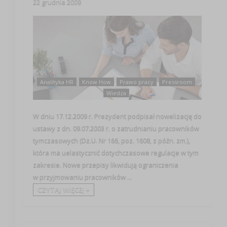
22 grudnia 2009
Analityka HR
Know How
Prawo pracy
Pressroom
Wiedza
W dniu 17.12.2009 r. Prezydent podpisał nowelizację do
ustawy z dn. 09.07.2003 r. o zatrudnianiu pracowników
tymczasowych (Dz.U. Nr 166, poz. 1608, z późn. zm.),
która ma uelastycznić dotychczasowe regulacje w tym
zakresie. Nowe przepisy likwidują ograniczenia
w przyjmowaniu pracowników ...
CZYTAJ WIĘCEJ +