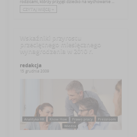
rodzicami, którzy przyjęli dziecko na wychowanie ...
CZYTAJ WIĘCEJ +
Wskaźniki przyrostu
przeciętnego miesięcznego
wynagrodzenia w 2010 r.
redakcja
15 grudnia 2009
Analityka HR
Know How
Prawo pracy
Pressroom
Wiedza