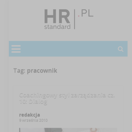
Tag:
pracownik
Coachingowy styl zarządzania cz.
10: Dialog
redakcja
9 września 2010