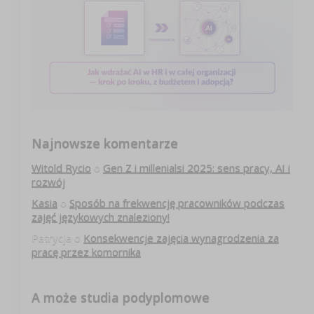
Najnowsze komentarze
Witold Rycio
o
Gen Z i millenialsi 2025: sens pracy, AI i
rozwój
Kasia
o
Sposób na frekwencję pracowników podczas
zajęć językowych znaleziony!
Patrycja
o
Konsekwencje zajęcia wynagrodzenia za
pracę przez komornika
A może studia podyplomowe