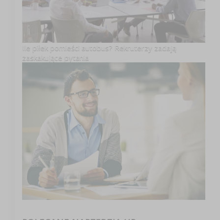
Ile piłek pomieści autobus? Rekruterzy zadają
zaskakujące pytania