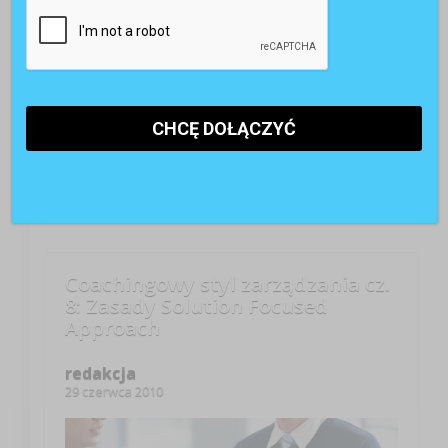
Na zewnątrz prawie 40 stopni, słońce nareszcie
postanowiło, że wylezie na dłużej, endorfiny grają w
żyłach, a ciało wyrywa się do innych czynności niż
praca biurowa. Siedzisz przy biurku i smętnie
spoglądasz przez okno? Wiesz, że mógłbyś/mogłabyś
siedzieć teraz w ogródku jakiejś kawiarni i ...
CZYTAJ WIĘCEJ +
Coachingowy styl zarządzania cz.
8: Zasady Solution Focused
Approach
redakcja
29 czerwca 2010