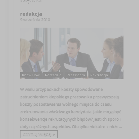
redakcja
9 września 2010
Know How
Narzędzia
Pressroom
Rekrutacja
W wielu przypadkach koszty spowodowane
zatrudnieniem kiepskiego pracownika przewyższają
koszty pozostawienia wolnego miejsca do czasu
zrekrutowania właściwego kandydata. Jakie mogą być
konsekwencje rekrutacyjnych błędów? Jest ich sporo i
dotyczą różnych aspektów. Oto tylko niektóre z nich: ...
CZYTAJ WIĘCEJ +