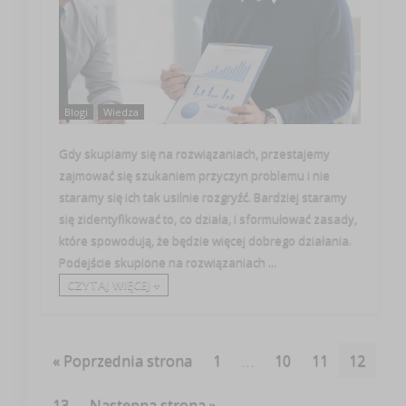
Blogi
Wiedza
Gdy skupiamy się na rozwiązaniach, przestajemy
zajmować się szukaniem przyczyn problemu i nie
staramy się ich tak usilnie rozgryźć. Bardziej staramy
się zidentyfikować to, co działa, i sformułować zasady,
które spowodują, że będzie więcej dobrego działania.
Podejście skupione na rozwiązaniach ...
CZYTAJ WIĘCEJ +
« Poprzednia strona
1
…
10
11
12
13
Następna strona »