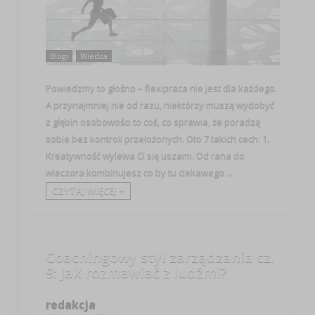
Blogi
Wiedza
Powiedzmy to głośno – flexipraca nie jest dla każdego.
A przynajmniej nie od razu, niektórzy muszą wydobyć
z głębin osobowości to coś, co sprawia, że poradzą
sobie bez kontroli przełożonych. Oto 7 takich cech: 1.
Kreatywność wylewa Ci się uszami. Od rana do
wieczora kombinujesz co by tu ciekawego ...
CZYTAJ WIĘCEJ +
Coachingowy styl zarządzania cz.
9: Jak rozmawiać z ludźmi?
redakcja