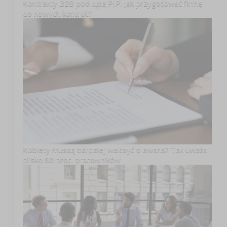
Kontrakty B2B pod lupą PIP. Jak przygotować firmę
do nowych kontroli?
Kobiety muszą bardziej walczyć o awans? Tak uważa
blisko 80 proc. pracowników