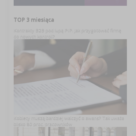
TOP 3 miesiąca
Kontrakty B2B pod lupą PIP. Jak przygotować firmę
do nowych kontroli?
Kobiety muszą bardziej walczyć o awans? Tak uważa
blisko 80 proc. pracowników