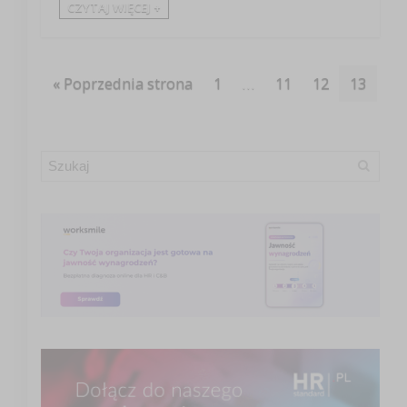
CZYTAJ WIĘCEJ +
« Poprzednia strona
1
…
11
12
13