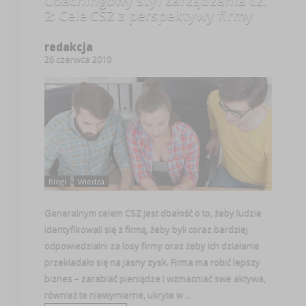
Coachingowy styl zarządzania cz.
2: Cele CSZ z perspektywy firmy
redakcja
26 czerwca 2010
Blogi
Wiedza
Generalnym celem CSZ jest dbałość o to, żeby ludzie
identyfikowali się z firmą, żeby byli coraz bardziej
odpowiedzialni za losy firmy oraz żeby ich działanie
przekładało się na jasny zysk. Firma ma robić lepszy
biznes – zarabiać pieniądze i wzmacniać swe aktywa,
również te niewymierne, ukryte w ...