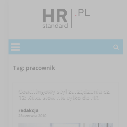
Tag:
pracownik
Coachingowy styl zarządzania cz.
12: Kilka słów nie tylko do HR
redakcja
28 czerwca 2010