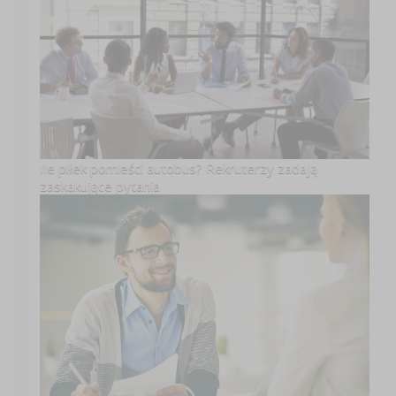
Ile piłek pomieści autobus? Rekruterzy zadają
zaskakujące pytania