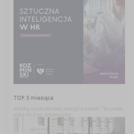
TOP 3 miesiąca
Kobiety muszą bardziej walczyć o awans? Tak uważa
blisko 80 proc. pracowników