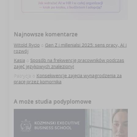
Najnowsze komentarze
Witold Rycio
o
Gen Z i millenialsi 2025: sens pracy, AI i
rozwój
Kasia
o
Sposób na frekwencję pracowników podczas
zajęć językowych znaleziony!
Patrycja
o
Konsekwencje zajęcia wynagrodzenia za
pracę przez komornika
A może studia podyplomowe