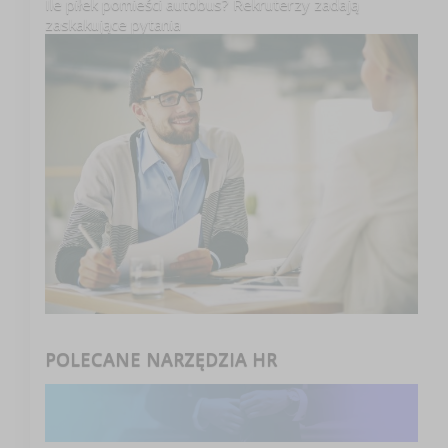
Ile piłek pomieści autobus? Rekruterzy zadają
zaskakujące pytania
POLECANE NARZĘDZIA HR