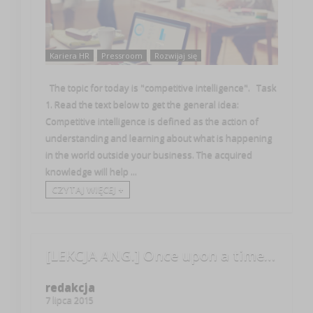
Kariera HR
Pressroom
Rozwijaj się
The topic for today is "competitive intelligence". Task
1. Read the text below to get the general idea:
Competitive intelligence is defined as the action of
understanding and learning about what is happening
in the world outside your business. The acquired
knowledge will help ...
CZYTAJ WIĘCEJ +
[LEKCJA ANG.] Once upon a time…
redakcja
7 lipca 2015