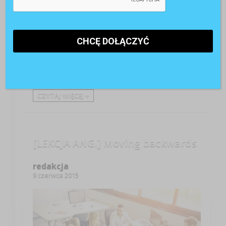
The topic for today is "respect at the workplace".
Task 1. Read the text below to get the general idea:
When asked the following question "what kind of
treatment would you most appreciate at work?" a good
deal of employees will undoubtedly say ‘"dignity and
respect". Among all ...
CZYTAJ WIĘCEJ +
[LEKCJA ANG.] Moving backwards
redakcja
9 czerwca 2015