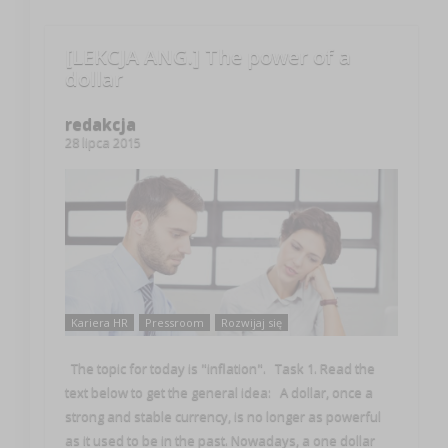
[LEKCJA ANG.] The power of a
dollar
redakcja
28 lipca 2015
Kariera HR
Pressroom
Rozwijaj się
The topic for today is "inflation". Task 1. Read the
text below to get the general idea: A dollar, once a
strong and stable currency, is no longer as powerful
as it used to be in the past. Nowadays, a one dollar