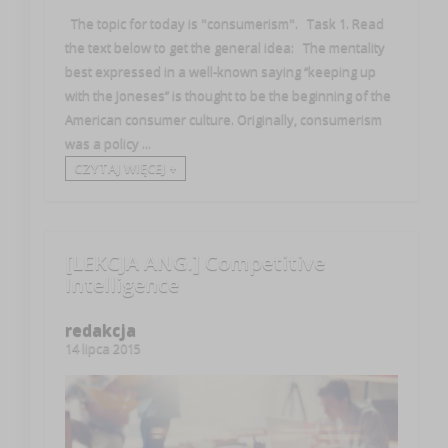
The topic for today is "consumerism". Task 1. Read
the text below to get the general idea: The mentality
best expressed in a well-known saying ‘’keeping up
with the Joneses’’ is thought to be the beginning of the
American consumer culture. Originally, consumerism
was a policy ...
CZYTAJ WIĘCEJ +
[LEKCJA ANG.] Competitive
Intelligence
redakcja
14 lipca 2015