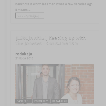
banknote is worth less than it was a few decades ago.
It means ...
CZYTAJ WIĘCEJ +
[LEKCJA ANG.] Keeping up with
the Joneses – Consumerism
redakcja
21 lipca 2015
Kariera HR
Pressroom
Rozwijaj się