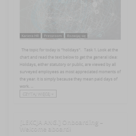
Kariera HR
Pressroom
Rozwijaj się
The topic for today is "holidays". Task 1. Look at the
chart and read the text below to get the general idea:
Holidays, either statutory or public, are viewed by all
surveyed employees as most appreciated moments of
the year. It is simply because they mean paid days of
work. ...
CZYTAJ WIĘCEJ +
[LEKCJA ANG.] Onboarding –
Welcome aboard!