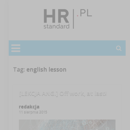
Tag:
english lesson
[LEKCJA ANG.] Off work, at last!
redakcja
11 sierpnia 2015