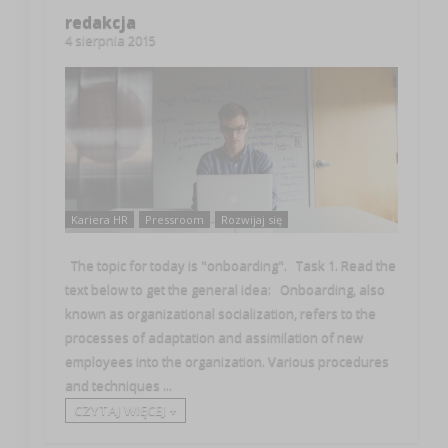
redakcja
4 sierpnia 2015
Kariera HR
Pressroom
Rozwijaj się
The topic for today is "onboarding". Task 1. Read the
text below to get the general idea: Onboarding, also
known as organizational socialization, refers to the
processes of adaptation and assimilation of new
employees into the organization. Various procedures
and techniques ...
CZYTAJ WIĘCEJ +