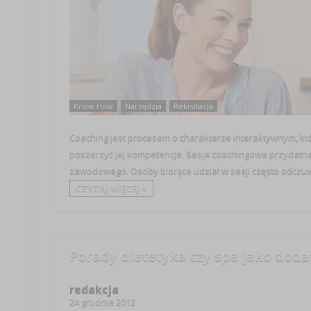
Know How
Narzędzia
Rekrutacja
Coaching jest procesem o charakterze interaktywnym, kt
poszerzyć jej kompetencje. Sesja coachingowa przydatna j
zawodowego. Osoby biorące udział w sesji często odczuwaj
CZYTAJ WIĘCEJ +
Porady dietetyka czy spa jako doda
redakcja
24 grudnia 2012