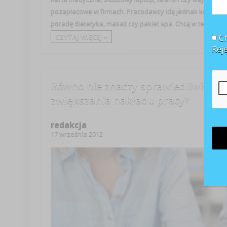
pozapłacowe w firmach. Pracodawcy idą jednak krok dale
poradę dietetyka, masaż czy pakiet spa. Chcą w ten sposób
CZYTAJ WIĘCEJ +
Ch
Rej
Równo nie znaczy sprawiedliwie, cz
zwiększania nakładu pracy?
redakcja
17 września 2012