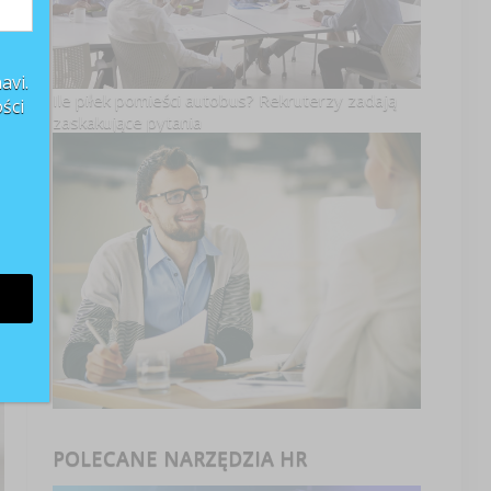
avi.
Ile piłek pomieści autobus? Rekruterzy zadają
ści
zaskakujące pytania
POLECANE NARZĘDZIA HR