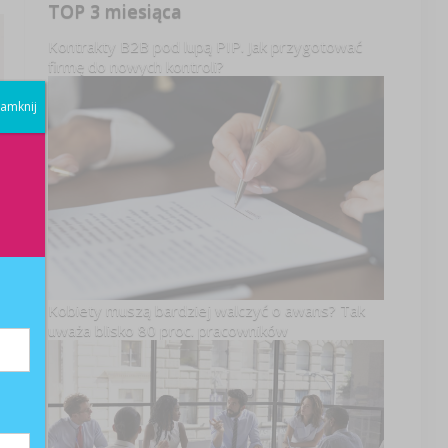
TOP 3 miesiąca
Kontrakty B2B pod lupą PIP. Jak przygotować
firmę do nowych kontroli?
amknij
Kobiety muszą bardziej walczyć o awans? Tak
uważa blisko 80 proc. pracowników