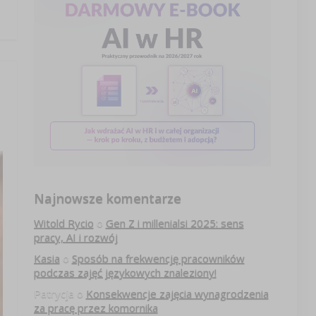
Najnowsze komentarze
Witold Rycio
o
Gen Z i millenialsi 2025: sens
pracy, AI i rozwój
Kasia
o
Sposób na frekwencję pracowników
podczas zajęć językowych znaleziony!
Patrycja
o
Konsekwencje zajęcia wynagrodzenia
za pracę przez komornika