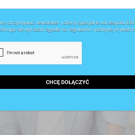
j i potrafią swoim pracownikom zaoferować jako dodatek do pensji
 ...
cę otrzymywać newsletter i oferty specjalne od zespołu EBn
estrując się wyrażam zgodę na regulamin i
politykę prywatno
yli jak różnicować ocenę okresową bez