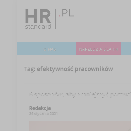
O NAS
NARZĘDZIA DLA HR
Tag:
efektywność pracowników
6 sposobów, aby zmniejszyć poczuci
Redakcja
26 stycznia 2021