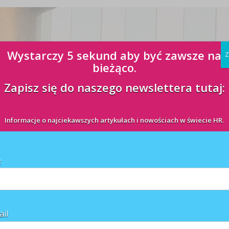
Wystarczy 5 sekund aby być zawsze na
Z
bieżąco.
Zapisz się do naszego newslettera tutaj:
Informacje o najciekawszych artykułach i nowościach w świecie HR.
ę
ail
a na fitness – to najbardziej pożądane przez pracowników świadczenia