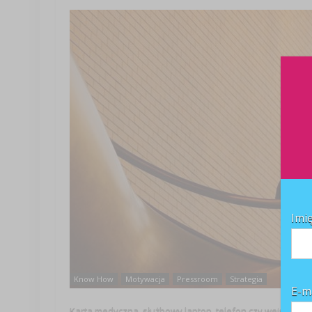
Imi
Know How
Motywacja
Pressroom
Strategia
E-m
Karta medyczna, służbowy laptop, telefon czy wejściówk