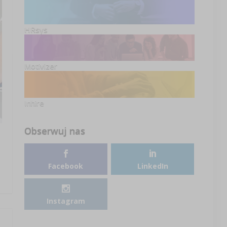
HRsys
Motivizer
Inhire
Obserwuj nas
Facebook
LinkedIn
Instagram