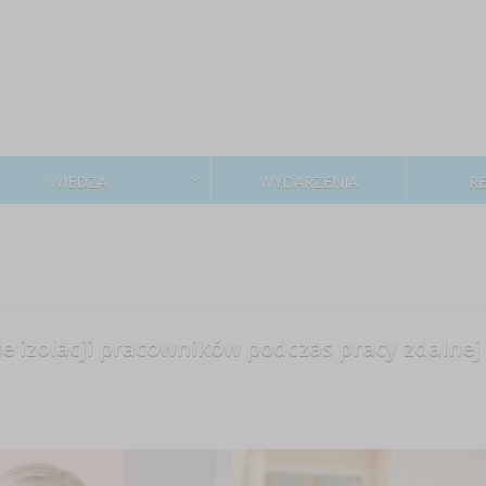
WIEDZA
WYDARZENIA
R
e izolacji pracowników podczas pracy zdalnej