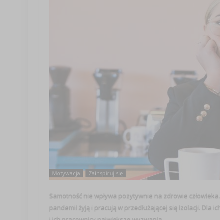
Motywacja
Zainspiruj się
Samotność nie wpływa pozytywnie na zdrowie człowieka. T
pandemii żyją i pracują w przedłużającej się izolacji. Dl
i ich pracownicy największe wyzwania ...