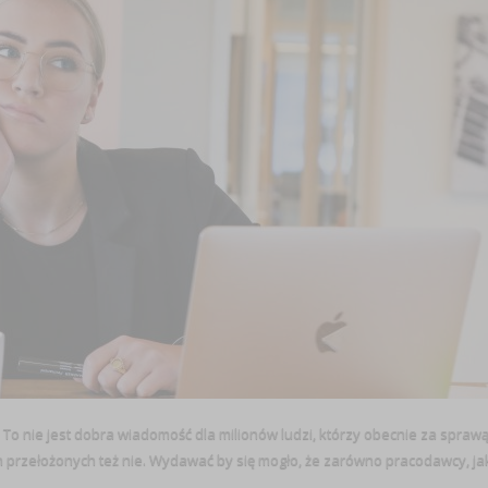
o nie jest dobra wiadomość dla milionów ludzi, którzy obecnie za spraw
a ich przełożonych też nie. Wydawać by się mogło, że zarówno pracodawcy, ja