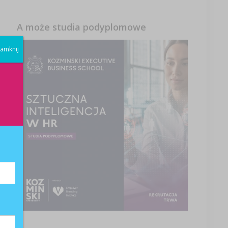
A może studia podyplomowe
amknij
e