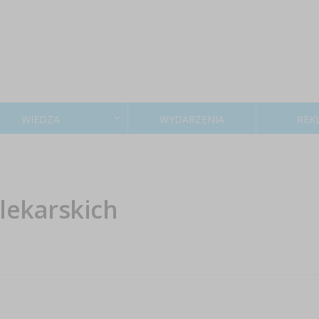
WIEDZA
WYDARZENIA
REK
lekarskich