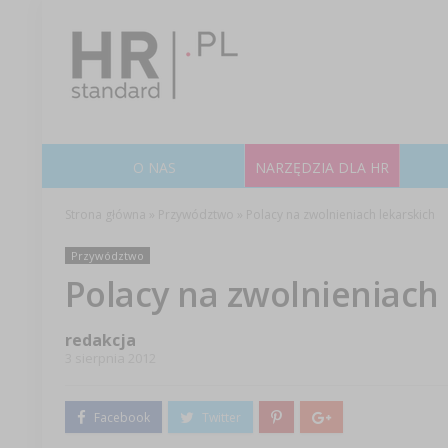
O NAS
NARZĘDZIA DLA HR
Strona główna
»
Przywództwo
»
Polacy na zwolnieniach lekarskich
Przywództwo
Polacy na zwolnieniach 
redakcja
3 sierpnia 2012