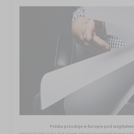
Polska przoduje w Europie pod względem
ponad 4,5 mld zł. Na złym stanie zdrowia pracowników tracą więc