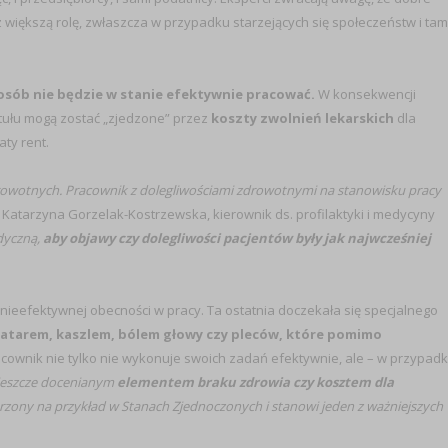
większą rolę, zwłaszcza w przypadku starzejących się społeczeństw i tam
osób nie będzie w stanie efektywnie pracować.
W konsekwencji
ułu mogą zostać „zjedzone” przez
koszty zwolnień lekarskich
dla
ty rent.
owotnych. Pracownik z dolegliwościami zdrowotnymi na stanowisku pracy
 Katarzyna Gorzelak-Kostrzewska, kierownik ds. profilaktyki i medycyny
dyczną,
aby objawy czy dolegliwości pacjentów były jak najwcześniej
nieefektywnej obecności w pracy. Ta ostatnia doczekała się specjalnego
katarem, kaszlem, bólem głowy czy pleców, które pomimo
cownik nie tylko nie wykonuje swoich zadań efektywnie, ale – w przypad
 jeszcze docenianym
elementem braku zdrowia czy kosztem dla
rzony na przykład w Stanach Zjednoczonych i stanowi jeden z ważniejszych