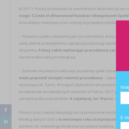
W 2011 r. Polacy przebywali na zwolnieniach lekarskich przez ok.
czego 7,2 mld zł sfinansował Fundusz Ubezpieczeń Społec
pracodawcy inwestują coraz częściej w prywatną opiekę medyc
–
Prywatna opieka zdrowotna jest tym benefitem, który pracowni
szefa. Jednak przedsiębiorcy najczęściej proponują szkolenia
– pr
ekspertka,
Polacy także wybierając pracodawcę zaczynają
się nierzadko kartą przetargową.
–
Szefowie nie powinni traktować prywatnej opieki zdrowotnej w
może przynieść korzyści również pracodawcy
– zapewnia eks
wynoszącą ok. 5 proc. W krajach Zachodnich ten procent waha się
Imi
pozapłacowe w największych miastach w Polsce, 2011” pokazał
zdrowotną dla pracowników.
A najwięcej, bo 70 proc. ofer
Polacy coraz częściej decydują się na ponoszenie kosztów zwią
E-m
Według danych GUS-u
w minionym roku statystyczny Polak w
dyrektor ds. marketingu Medicover przytacza badania, z któryc