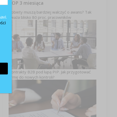
TOP 3 miesiąca
c
Kobiety muszą bardziej walczyć o awans? Tak
avi.
uważa blisko 80 proc. pracowników
ści
Kontrakty B2B pod lupą PIP. Jak przygotować
firmę do nowych kontroli?