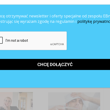
u z nas ma wykupione ubezpieczenie zdrowotne lub abonament. Korzystają
zają na opiekę ambulatoryjną (wizyty u lekarzy i badania) oraz leki.
nym korzystając z usług, które nie są finansowane z Narodowego
cę otrzymywać newsletter i oferty specjalne od zespołu EBn
estrując się wyrażam zgodę na regulamin i
politykę prywatno
ów
zwolnienia lekarskie
ANE ARTYKUŁY