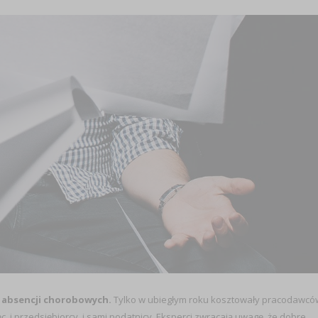
 absencji chorobowych.
Tylko w ubiegłym roku kosztowały pracodawcó
, i przedsiębiorcy, i sami podatnicy. Eksperci zwracają uwagę, że dobre