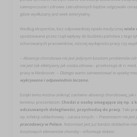
samopoczucie i zdrowie zatrudnionych będzie odgrywało coraz 
gdzie wydłużany jest wiek emerytalny.
Według ekspertów, bez odpowiedniej opieki medycznej
wiele 
spodziewane przez rząd wpływy do budżetu państwa z tego tyt
schorowanych pracowników, niższej wydajności pracy czy wypła
–
Absencja chorobowa nie jest jedynym kosztem problemów zdr
nie jest tak efektywny jak osoba zdrowa
– przekonuje dr n. med.
pracy w Medicover. –
Dlatego warto zainwestować w opiekę me
wykrywane i odpowiednio leczone.
Dzięki temu można uniknąć zarówno absencji chorobowej, jak i 
terminu: prezenteizm.
Chodzi o osoby zmagające się np. z 
odczuwanych dolegliwości, przychodzą do pracy.
Taki pra
np. infekcji oddechowej – zaraża innych. –
Prezenteizm nie jest
pracodawcy w Polsce.
Natomiast jest już bardzo dokładnie mie
kosztowych elementów choroby
– informuje doktor.