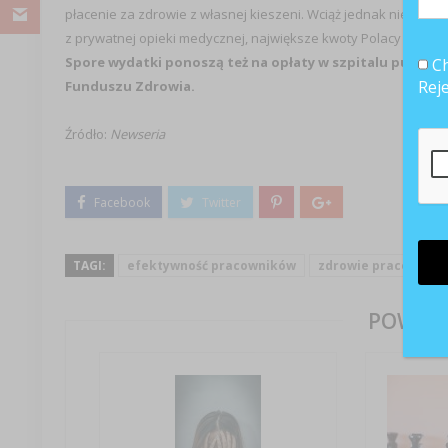
płacenie za zdrowie z własnej kieszeni. Wciąż jednak niewiel
z prywatnej opieki medycznej, największe kwoty Polacy przeznac
Spore wydatki ponoszą też na opłaty w szpitalu publicz
Ch
Rej
Funduszu Zdrowia.
Źródło:
Newseria
TAGI:
efektywność pracowników
zdrowie pracownik
POWIĄZ