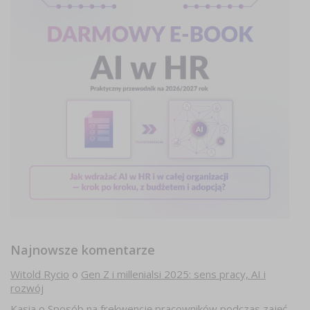
Najnowsze komentarze
Witold Rycio
o
Gen Z i millenialsi 2025: sens pracy, AI i
rozwój
Kasia
o
Sposób na frekwencję pracowników podczas zajęć