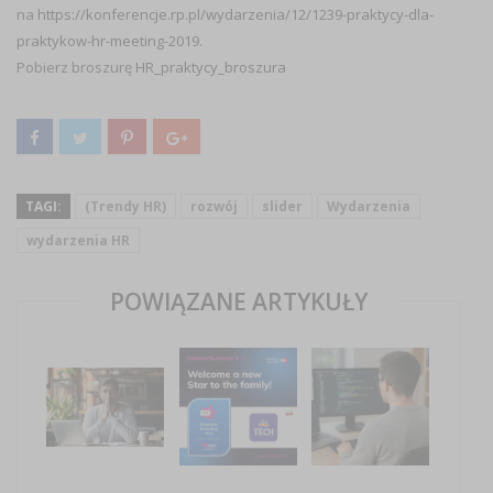
na
https://konferencje.rp.pl/wydarzenia/12/1239-praktycy-dla-
praktykow-hr-meeting-2019.
Pobierz broszurę
HR_praktycy_broszura
TAGI:
(Trendy HR)
rozwój
slider
Wydarzenia
wydarzenia HR
POWIĄZANE ARTYKUŁY