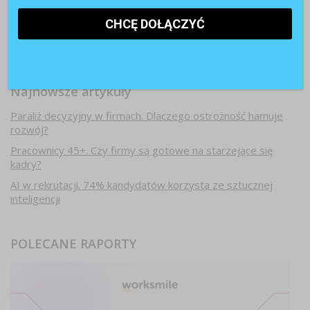
Najnowsze artykuły
Paraliż decyzyjny w firmach. Dlaczego ostrożność hamuje
rozwój?
Pracownicy 45+. Czy firmy są gotowe na starzejące się
kadry?
AI w rekrutacji. 74% kandydatów korzysta ze sztucznej
inteligencji
POLECANE RAPORTY