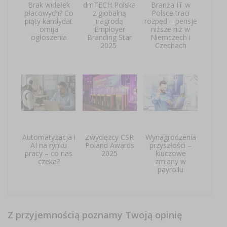
Brak widełek
dmTECH Polska
Branża IT w
płacowych? Co
z globalną
Polsce traci
piąty kandydat
nagrodą
rozpęd – pensje
omija
Employer
niższe niż w
ogłoszenia
Branding Star
Niemczech i
2025
Czechach
Automatyzacja i
Zwycięzcy CSR
Wynagrodzenia
AI na rynku
Poland Awards
przyszłości –
pracy – co nas
2025
kluczowe
czeka?
zmiany w
payrollu
Z przyjemnością poznamy Twoją opinię