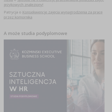
językowych znaleziony!
Patrycja
o
Konsekwencje zajęcia wynagrodzenia za pracę
przez komornika
A może studia podyplomowe