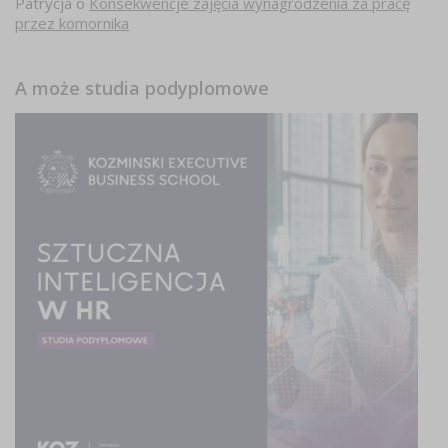
Patrycja
o
Konsekwencje zajęcia wynagrodzenia za pracę
przez komornika
A może studia podyplomowe