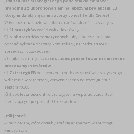
Jeśli szukasz strategicznego podejścia do employer
brandingu z ukoronowaniem najlepszymi projektami EB,
którymi dzielą się sami autorzy to jest to dla Ciebie!
W tym roku, na bazie wieloletnich doświadczeń, stawiamy na:
💥
21 praktyków
wśród wykładowców i gości
💥
6 laboratoriów tematycznych
, aby móc jeszcze lepiej
poznać wybrane obszary: komunikacji, narzędzi, strategii,
sprzedaży i doświadczeń
💥 najlepsze na rynku
case studies prezentowane i omawiane
przez samych twórców
💥
7 strategii EB
do stworzenia podczas studiów i praktycznego
wdrożenia w organizacji, corocznie jedna ze strategii jest z
sektora NGO.
💥
3 społeczności
online czekające na wsparcie studentów
zrzeszających już ponad 100 ekspertów
Jeśli jesteś:
–
Rekruterem
, który chciałby stać się ekspertem w sourcingu
kandydatów