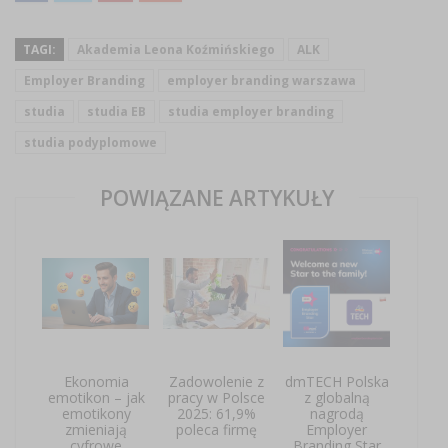
TAGI:
Akademia Leona Koźmińskiego
ALK
Employer Branding
employer branding warszawa
studia
studia EB
studia employer branding
studia podyplomowe
POWIĄZANE ARTYKUŁY
Ekonomia
Zadowolenie z
dmTECH Polska
emotikon – jak
pracy w Polsce
z globalną
emotikony
2025: 61,9%
nagrodą
zmieniają
poleca firmę
Employer
cyfrowe
Branding Star