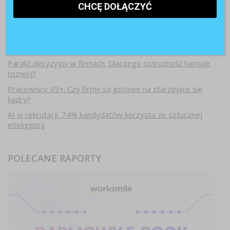
Najnowsze artykuły
Paraliż decyzyjny w firmach. Dlaczego ostrożność hamuje
rozwój?
Pracownicy 45+. Czy firmy są gotowe na starzejące się
kadry?
AI w rekrutacji. 74% kandydatów korzysta ze sztucznej
inteligencji
POLECANE RAPORTY