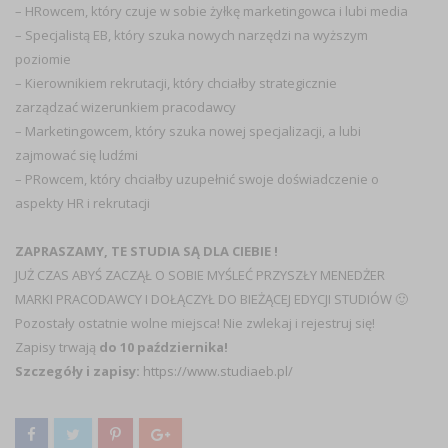
–
HRowcem
, który czuje w sobie żyłkę marketingowca i lubi media
–
Specjalistą EB
, który szuka nowych narzędzi na wyższym
poziomie
–
Kierownikiem rekrutacji
, który chciałby strategicznie
zarządzać wizerunkiem pracodawcy
–
Marketingowcem
, który szuka nowej specjalizacji, a lubi
zajmować się ludźmi
–
PRowcem
, który chciałby uzupełnić swoje doświadczenie o
aspekty HR i rekrutacji
ZAPRASZAMY, TE STUDIA SĄ DLA CIEBIE !
JUŻ CZAS ABYŚ ZACZĄŁ O SOBIE MYŚLEĆ PRZYSZŁY MENEDŻER
MARKI PRACODAWCY I DOŁĄCZYŁ DO BIEŻĄCEJ EDYCJI STUDIÓW 🙂
Pozostały ostatnie wolne miejsca! Nie zwlekaj i rejestruj się!
Zapisy trwają
do 10 października!
Szczegóły i zapisy:
https://www.studiaeb.pl/