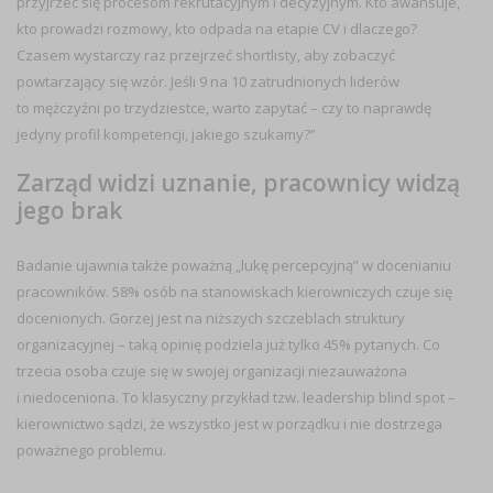
przyjrzeć się procesom rekrutacyjnym i decyzyjnym. Kto awansuje,
kto prowadzi rozmowy, kto odpada na etapie CV i dlaczego?
Czasem wystarczy raz przejrzeć shortlisty, aby zobaczyć
powtarzający się wzór. Jeśli 9 na 10 zatrudnionych liderów
to mężczyźni po trzydziestce, warto zapytać – czy to naprawdę
jedyny profil kompetencji, jakiego szukamy?”
Zarząd widzi uznanie, pracownicy widzą
jego brak
Badanie ujawnia także poważną „lukę percepcyjną” w docenianiu
pracowników. 58% osób na stanowiskach kierowniczych czuje się
docenionych. Gorzej jest na niższych szczeblach struktury
organizacyjnej – taką opinię podziela już tylko 45% pytanych. Co
trzecia osoba czuje się w swojej organizacji niezauważona
i niedoceniona. To klasyczny przykład tzw. leadership blind spot –
kierownictwo sądzi, że wszystko jest w porządku i nie dostrzega
poważnego problemu.