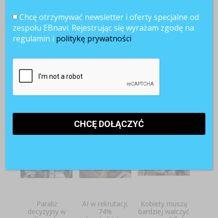
działów HR i zarządów.
Chcę otrzymywać newsletter i oferty specjalne od
zespołu EBnavi. Rejestrując się wyrażam zgodę na
regulamin i
politykę prywatności
TAGI:
badanie
HR
Motywacja
raport
POWIĄZANE ARTYKUŁY
Paraliż
AI w rekrutacji.
Kobiety muszą
decyzyjny w
74%
bardziej walczyć