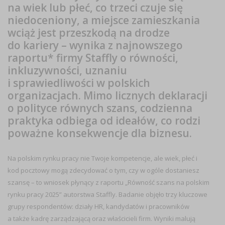
na wiek lub płeć, co trzeci czuje się
niedoceniony, a miejsce zamieszkania
wciąż jest przeszkodą na drodze
do kariery – wynika z najnowszego
raportu* firmy Staffly o równości,
inkluzywności, uznaniu
i sprawiedliwości w polskich
organizacjach. Mimo licznych deklaracji
o polityce równych szans, codzienna
praktyka odbiega od ideałów, co rodzi
poważne konsekwencje dla biznesu.
Na polskim rynku pracy nie Twoje kompetencje, ale wiek, płeć i
kod pocztowy mogą zdecydować o tym, czy w ogóle dostaniesz
szansę – to wniosek płynący z raportu „Równość szans na polskim
rynku pracy 2025” autorstwa Staffly. Badanie objęło trzy kluczowe
grupy respondentów: działy HR, kandydatów i pracowników
a także kadrę zarządzającą oraz właścicieli firm. Wyniki malują