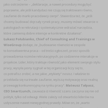
jako ostrzeżenie – „deklaracje, a nawet procedury mogą być
poprawne, ale jeśli kandydaci nie czują się traktowani równo,
zaufanie do marki pracodawcy cierpi”. Stwierdza też, że „jeśli
chcemy budować dojrzały rynek pracy, musimy mówić otwarcie o
patologiach w rekrutacji i systematycznie wdrażać narzędzia,
które zamienią dobre intencje w konkretne działania”.
Łukasz Połubianko, Chief of Consulting and Trainings w
WiseGroup
dodaje, że „budowanie równości w zespole
to konsekwentna praca – od treści ogłoszeń, przez sposób
prowadzenia rozmów rekrutacyjnych, po codzienne interakcje w
projekcie. Lider, który traktuje równość jako element swojego stylu
pracy, wysyła jasny sygnał: w tej organizacji liczy się to,
co potrafisz zrobić, a nie jakie „etykiety” nosisz. I właśnie to
przekłada się na trwałe zaufanie, wyższą motywację oraz realną
przewagę konkurencyjną na rynku pracy”.
Mateusz Tałpasz,
CEO SmartLunch
,
zauważa iż równość szans zaczyna się nie od
polityk, tylko od odwagi. Wiele zależy od otwartości liderów na
usłyszenie nawet niewygodnej prawdy. Mówi on, że „warto