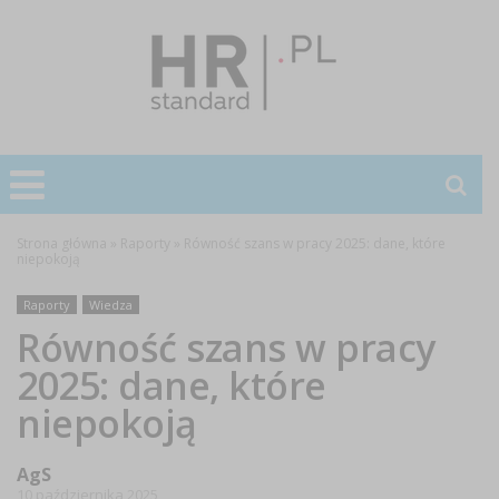
Strona główna
»
Raporty
»
Równość szans w pracy 2025: dane, które
niepokoją
Raporty
Wiedza
Równość szans w pracy
2025: dane, które
niepokoją
AgS
10 października 2025