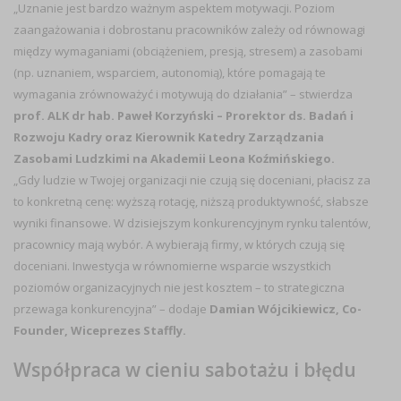
„Uznanie jest bardzo ważnym aspektem motywacji. Poziom
zaangażowania i dobrostanu pracowników zależy od równowagi
między wymaganiami (obciążeniem, presją, stresem) a zasobami
(np. uznaniem, wsparciem, autonomią), które pomagają te
wymagania zrównoważyć i motywują do działania” – stwierdza
prof. ALK dr hab. Paweł Korzyński – Prorektor ds. Badań i
Rozwoju Kadry oraz Kierownik Katedry Zarządzania
Zasobami Ludzkimi na Akademii Leona Koźmińskiego.
„Gdy ludzie w Twojej organizacji nie czują się doceniani, płacisz za
to konkretną cenę: wyższą rotację, niższą produktywność, słabsze
wyniki finansowe. W dzisiejszym konkurencyjnym rynku talentów,
pracownicy mają wybór. A wybierają firmy, w których czują się
doceniani. Inwestycja w równomierne wsparcie wszystkich
poziomów organizacyjnych nie jest kosztem – to strategiczna
przewaga konkurencyjna” – dodaje
Damian Wójcikiewicz, Co-
Founder, Wiceprezes Staffly.
Współpraca w cieniu sabotażu i błędu