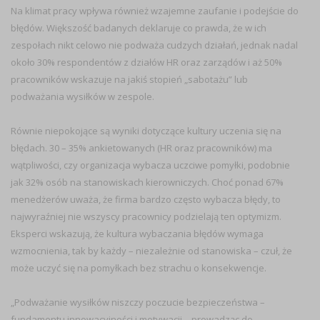
Na klimat pracy wpływa również wzajemne zaufanie i podejście do
błędów. Większość badanych deklaruje co prawda, że w ich
zespołach nikt celowo nie podważa cudzych działań, jednak nadal
około 30% respondentów z działów HR oraz zarządów i aż 50%
pracowników wskazuje na jakiś stopień „sabotażu” lub
podważania wysiłków w zespole.
Równie niepokojące są wyniki dotyczące kultury uczenia się na
błędach. 30 – 35% ankietowanych (HR oraz pracowników) ma
wątpliwości, czy organizacja wybacza uczciwe pomyłki, podobnie
jak 32% osób na stanowiskach kierowniczych. Choć ponad 67%
menedżerów uważa, że firma bardzo często wybacza błędy, to
najwyraźniej nie wszyscy pracownicy podzielają ten optymizm.
Eksperci wskazują, że kultura wybaczania błędów wymaga
wzmocnienia, tak by każdy – niezależnie od stanowiska – czuł, że
może uczyć się na pomyłkach bez strachu o konsekwencje.
„Podważanie wysiłków niszczy poczucie bezpieczeństwa –
fundamentu innowacyjności i motywacji – prowadząc do