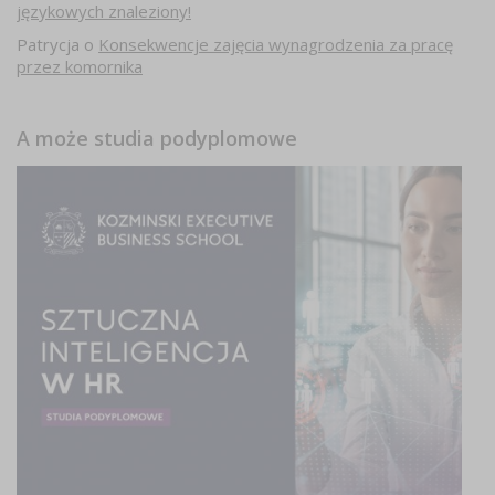
językowych znaleziony!
Patrycja
o
Konsekwencje zajęcia wynagrodzenia za pracę
przez komornika
A może studia podyplomowe