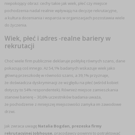
niepokojący obraz: cechy takie jak wiek, płeć czy miejsce
pochodzenia nadal realnie wpływają na decyzje rekrutacyjne,
a kultura doceniania i wsparcia w organizacjach pozostawia wiele
do życzenia.
Wiek, płeć i adres -realne bariery w
rekrutacji
Choć wiele firm publicznie deklaruje politykę równych szans, dane
pokazują coś innego. Aż 54,1% badanych wskazuje wiek jako
główną przeszkodę w równości szans, a 39,1% przyznaje,
że doświadcza dyskryminacji ze względu na płeć (wśród kobiet
dotyczy to 54% respondentek). Również miejsce zamieszkania
stanowi barierę – 30,6% uczestników badania uważa,
że pochodzenie z mniejszej miejscowości zamyka im zawodowe
drzwi.
Jak zwraca uwagę
Natalia Bogdan, prezeska firmy
rekrutacyjnej Jobhouse,
pracodawcy powinni to potraktować