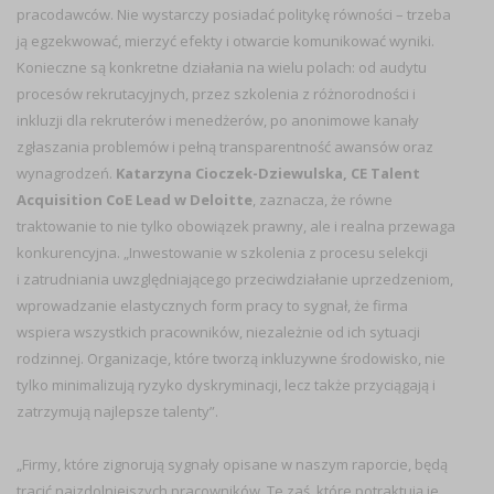
pracodawców. Nie wystarczy posiadać politykę równości – trzeba
ją egzekwować, mierzyć efekty i otwarcie komunikować wyniki.
Konieczne są konkretne działania na wielu polach: od audytu
procesów rekrutacyjnych, przez szkolenia z różnorodności i
inkluzji dla rekruterów i menedżerów, po anonimowe kanały
zgłaszania problemów i pełną transparentność awansów oraz
wynagrodzeń.
Katarzyna Cioczek-Dziewulska, CE Talent
Acquisition CoE Lead w Deloitte
, zaznacza, że równe
traktowanie to nie tylko obowiązek prawny, ale i realna przewaga
konkurencyjna. „Inwestowanie w szkolenia z procesu selekcji
i zatrudniania uwzględniającego przeciwdziałanie uprzedzeniom,
wprowadzanie elastycznych form pracy to sygnał, że firma
wspiera wszystkich pracowników, niezależnie od ich sytuacji
rodzinnej. Organizacje, które tworzą inkluzywne środowisko, nie
tylko minimalizują ryzyko dyskryminacji, lecz także przyciągają i
zatrzymują najlepsze talenty”.
„Firmy, które zignorują sygnały opisane w naszym raporcie, będą
tracić najzdolniejszych pracowników. Te zaś, które potraktują je