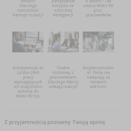
firmach.
kandydatów
o awans? Tak
Dlaczego
korzysta ze
uważa blisko 80
ostrożność
sztucznej
proc.
hamuje rozwój?
inteligencji
pracowników
Kompetencje AI.
Trudne
Bezpieczeństwo
Liczba ofert
rozmowy z
AI. Firmy nie
pracy
pracownikami.
nadążają za
wymagających
Dlaczego liderzy
tempem
ich znajomości
unikają reakcji?
wdrożeń
wzrosła do
blisko 80 tys.
Z przyjemnością poznamy Twoją opinię