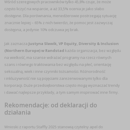
Wśród szeregowych pracowników tylko 45,8% czuje, że może
często liczyć na wsparcie, a aż 33,5% ocenia je jako słabo
dostępne. Dla porównania, menedżerowie postrzegają sytuację
znacznie lepiej – 65% z nich twierdzi, że pomoc jest zazwyczaj
dostępna, a jedynie 10% odczuwa jej brak.
Jak zaznacza
Justyna Sławik, VP Equity, Diversity & Inclusion
(Northern Europe) w Randstad
każda organizacja, bez względu
na wielkość, ma szanse wdrażać programy na rzecz równych
szans i równego traktowania bez względu na płeć, orientację
seksualną, wiek i inne czynniki tożsamości. Różnorodność
i inkluzywność nie są pojęciami zarezerwowanymi tylko dla
korporacji. Duże przedsiębiorstwa często mogą wyznaczać trendy
i dawać najlepsze przykłady, a tym samym inspirować inne firmy.
Rekomendacje: od deklaracji do
działania
Wnioski z raportu Staffly 2025 stanowią czytelny apel do