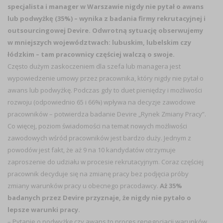
specjalista i manager w Warszawie nigdy nie pytał o awans
lub podwyżkę (35%) – wynika z badania firmy rekrutacyjnej i
outsourcingowej Devire. Odwrotną sytuację obserwujemy
w mniejszych województwach: lubuskim, lubelskim czy
łódzkim – tam pracownicy częściej walczą o swoje.
Często dużym zaskoczeniem dla szefa lub managera jest
wypowiedzenie umowy przez pracownika, który nigdy nie pytał o
awans lub podwyżkę. Podczas gdy to duet pieniędzy i możliwości
rozwoju (odpowiednio 65 i 66%) wpływa na decyzje zawodowe
pracowników – potwierdza badanie Devire „Rynek Zmiany Pracy”.
Co więcej, poziom świadomości na temat nowych możliwości
zawodowych wśród pracowników jest bardzo duży. Jednym z
powodów jest fakt, że aż 9 na 10 kandydatów otrzymuje
zaproszenie do udziału w procesie rekrutacyjnym. Coraz częściej
pracownik decyduje się na zmianę pracy bez podjęcia próby
zmiany warunków pracy u obecnego pracodawcy.
Aż 35%
badanych przez Devire przyznaje, że nigdy nie pytało o
lepsze warunki pracy.
–
Pytanie o podwyżkę czy awans to proces renegocjacji warunków