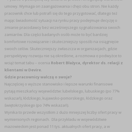
umowy. Wymaga on zaangażowania i chęci obu stron. Nie każdy
pracownik chce lub potrafi się do tego przygotować, dlatego też
mając świadomość sytuacji na rynku pracy podejmuje decyzję o
zmianie pracodawcy bez wcześniejszego sygnalizowania swoich
zamiarów. Dla części badanych osób może to być bardziej
komfortowe rozwiązanie i skuteczniejszy sposób na osiągnięcie
swoich celów. Skuteczniejszy zwłaszcza w organizacjach, gdzie
perspektywy rozwoju nie są określone, a rozmowa o podwyżce to
wciąż temat tabu
– ocenia
Robert Błażyca, dyrektor ds. relacji z
klientami w Devire.
Gdzie pracownicy walczą o swoje?
Najczęściej o wyższe stanowisko i lepsze warunki finansowe
pytają mieszkańcy województw: lubelskiego, lubuskiego (po 77%
wskazań), łódzkiego, kujawsko-pomorskiego, łódzkiego oraz
świętokrzyskiego (po 74% wskazań).
Wynika to przede wszystkim z dużo mniejszej liczby ofert pracy w
wymienionych regionach. Dla przykładu w województwie
mazowieckim jest ponad 11 tys. aktualnych ofert pracy, a w