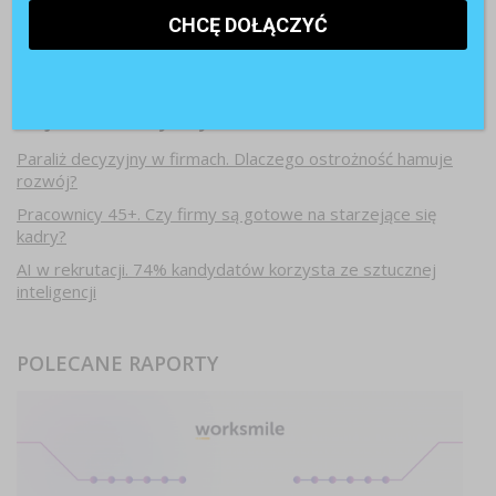
Najnowsze artykuły
Paraliż decyzyjny w firmach. Dlaczego ostrożność hamuje
rozwój?
Pracownicy 45+. Czy firmy są gotowe na starzejące się
kadry?
AI w rekrutacji. 74% kandydatów korzysta ze sztucznej
inteligencji
POLECANE RAPORTY