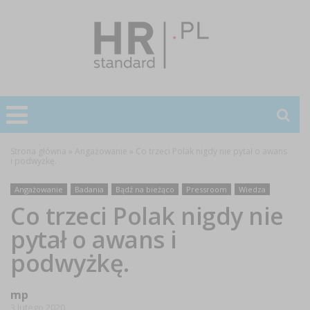
Strona główna
»
Angażowanie
»
Co trzeci Polak nigdy nie pytał o awans
i podwyżkę.
Angażowanie
Badania
Bądź na bieżąco
Pressroom
Wiedza
Co trzeci Polak nigdy nie
pytał o awans i
podwyżkę.
mp
3 lutego 2020