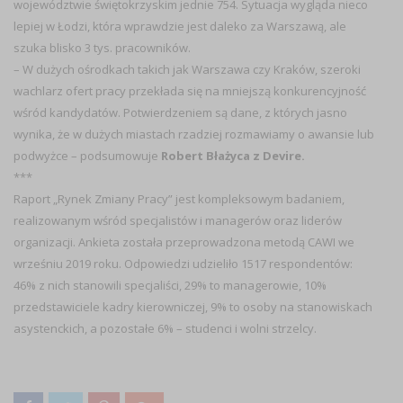
województwie świętokrzyskim jednie 754. Sytuacja wygląda nieco
lepiej w Łodzi, która wprawdzie jest daleko za Warszawą, ale
szuka blisko 3 tys. pracowników.
–
W dużych ośrodkach takich jak Warszawa czy Kraków, szeroki
wachlarz ofert pracy przekłada się na mniejszą konkurencyjność
wśród kandydatów. Potwierdzeniem są dane, z których jasno
wynika, że w dużych miastach rzadziej rozmawiamy o awansie lub
podwyżce
– podsumowuje
Robert Błażyca z Devire.
***
Raport „Rynek Zmiany Pracy”
jest kompleksowym badaniem,
realizowanym wśród specjalistów i managerów oraz liderów
organizacji. Ankieta została przeprowadzona metodą CAWI we
wrześniu 2019 roku. Odpowiedzi udzieliło 1517 respondentów:
46% z nich stanowili specjaliści, 29% to managerowie, 10%
przedstawiciele kadry kierowniczej, 9% to osoby na stanowiskach
asystenckich, a pozostałe 6% – studenci i wolni strzelcy.