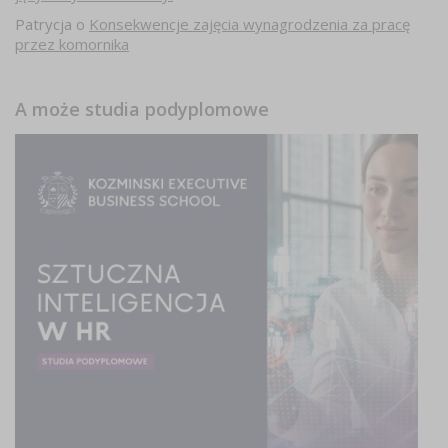
Patrycja
o
Konsekwencje zajęcia wynagrodzenia za pracę
przez komornika
A może studia podyplomowe