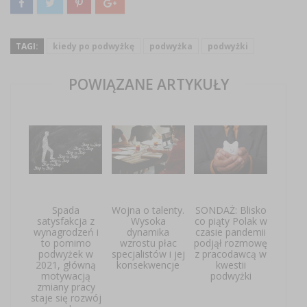
TAGI:
kiedy po podwyżkę
podwyżka
podwyżki
POWIĄZANE ARTYKUŁY
Spada
Wojna o talenty.
SONDAŻ: Blisko
satysfakcja z
Wysoka
co piąty Polak w
wynagrodzeń i
dynamika
czasie pandemii
to pomimo
wzrostu płac
podjął rozmowę
podwyżek w
specjalistów i jej
z pracodawcą w
2021, główną
konsekwencje
kwestii
motywacją
podwyżki
zmiany pracy
staje się rozwój