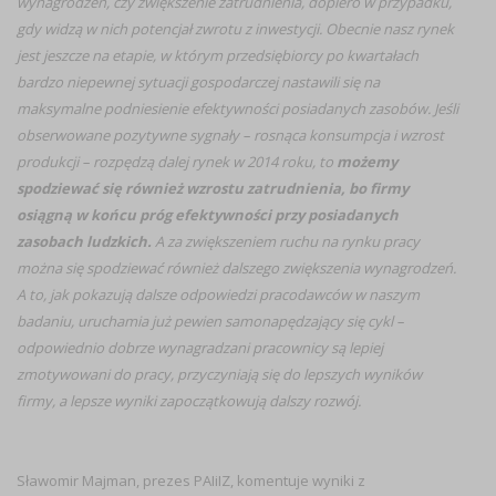
wynagrodzeń, czy zwiększenie zatrudnienia, dopiero w przypadku,
gdy widzą w nich potencjał zwrotu z inwestycji. Obecnie nasz rynek
jest jeszcze na etapie, w którym przedsiębiorcy po kwartałach
bardzo niepewnej sytuacji gospodarczej nastawili się na
maksymalne podniesienie efektywności posiadanych zasobów. Jeśli
obserwowane pozytywne sygnały – rosnąca konsumpcja i wzrost
produkcji – rozpędzą dalej rynek w 2014 roku, to
możemy
spodziewać się również wzrostu zatrudnienia, bo firmy
osiągną w końcu próg efektywności przy posiadanych
zasobach ludzkich.
A za zwiększeniem ruchu na rynku pracy
można się spodziewać również dalszego zwiększenia wynagrodzeń.
A to, jak pokazują dalsze odpowiedzi pracodawców w naszym
badaniu, uruchamia już pewien samonapędzający się cykl –
odpowiednio dobrze wynagradzani pracownicy są lepiej
zmotywowani do pracy, przyczyniają się do lepszych wyników
firmy, a lepsze wyniki zapoczątkowują dalszy rozwój.
Sławomir Majman, prezes PAIiIZ, komentuje wyniki z