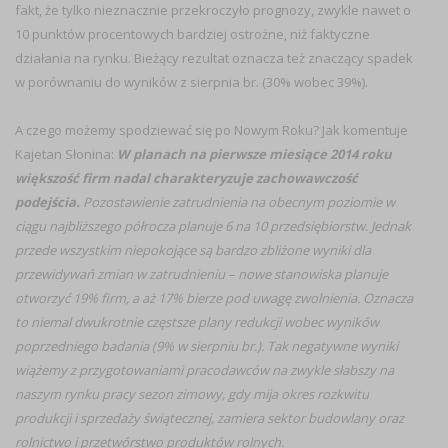
fakt, że tylko nieznacznie przekroczyło prognozy, zwykle nawet o
10 punktów procentowych bardziej ostrożne, niż faktyczne
działania na rynku. Bieżący rezultat oznacza też znaczący spadek
w porównaniu do wyników z sierpnia br. (30% wobec 39%).
A czego możemy spodziewać się po Nowym Roku? Jak komentuje
Kajetan Słonina:
W planach na pierwsze miesiące 2014 roku
większość firm nadal charakteryzuje zachowawczość
podejścia.
Pozostawienie zatrudnienia na obecnym poziomie w
ciągu najbliższego półrocza planuje 6 na 10 przedsiębiorstw. Jednak
przede wszystkim niepokojące są bardzo zbliżone wyniki dla
przewidywań zmian w zatrudnieniu – nowe stanowiska planuje
otworzyć 19% firm, a aż 17% bierze pod uwagę zwolnienia. Oznacza
to niemal dwukrotnie częstsze plany redukcji wobec wyników
poprzedniego badania (9% w sierpniu br.). Tak negatywne wyniki
wiążemy z przygotowaniami pracodawców na zwykle słabszy na
naszym rynku pracy sezon zimowy, gdy mija okres rozkwitu
produkcji i sprzedaży świątecznej, zamiera sektor budowlany oraz
rolnictwo i przetwórstwo produktów rolnych.