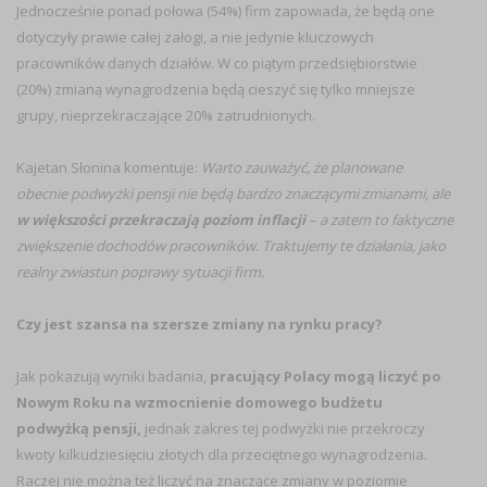
Jednocześnie ponad połowa (54%) firm zapowiada, że będą one
dotyczyły prawie całej załogi, a nie jedynie kluczowych
pracowników danych działów. W co piątym przedsiębiorstwie
(20%) zmianą wynagrodzenia będą cieszyć się tylko mniejsze
grupy, nieprzekraczające 20% zatrudnionych.
Kajetan Słonina komentuje:
Warto zauważyć, że planowane
obecnie podwyżki pensji nie będą bardzo znaczącymi zmianami, ale
w większości przekraczają poziom inflacji
– a zatem to faktyczne
zwiększenie dochodów pracowników. Traktujemy te działania, jako
realny zwiastun poprawy sytuacji firm.
Czy jest szansa na szersze zmiany na rynku pracy?
Jak pokazują wyniki badania,
pracujący Polacy mogą liczyć po
Nowym Roku na wzmocnienie domowego budżetu
podwyżką pensji,
jednak zakres tej podwyżki nie przekroczy
kwoty kilkudziesięciu złotych dla przeciętnego wynagrodzenia.
Raczej nie można też liczyć na znaczące zmiany w poziomie