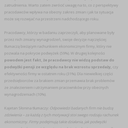
zatrudnienia. Warto zatem zwrócić uwagę na to, co z perspektywy
pracodawców wpływa na obecny zakres zmian i jak ta sytuacja
może się rozwijać na przestrzeni nadchodzącego roku.
Pracodawcy, którzy w badaniu zaprzeczyli, aby planowane były
przez nich zmiany wynagrodzeń, swoje decyzje najczęściej
tłumaczą bieżącym rachunkiem ekonomicznym firmy, który nie
pozwala na pokrycie podwyżek (59%). W drugiej kolejności
powodem jest fakt, że pracodawcy nie widzą podstaw do
podwyżki pensji ze względu na brak wzrostu sprzedaży,
czy
efektywności firmy w ostatnim roku (31%). Dla niewielkiej części
przedsiębiorców za brakiem zmian przemawia brak problemów
ze znalezieniem i utrzymaniem pracowników przy obecnych
wynagrodzeniach (10%).
Kajetan Słonina tłumaczy:
Odpowiedzi badanych firm nie budzą
zdziwienia – za każdą z tych motywacji stoi swego rodzaju rachunek
ekonomiczny. Firmy podejmują takie działania, jak podwyżki