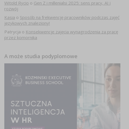
Witold Rycio
o
Gen Z i millenialsi 2025: sens pracy, AI i
rozwój
Kasia
o
Sposób na frekwencję pracowników podczas zajęć
językowych znaleziony!
Patrycja
o
Konsekwencje zajęcia wynagrodzenia za pracę
przez komornika
A może studia podyplomowe