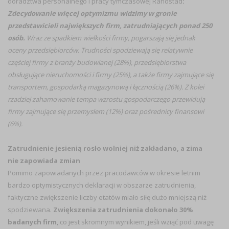
doradztwa personalnego i pracy tymczasowej Randstad
:
Zdecydowanie więcej optymizmu widzimy w gronie
przedstawicieli największych firm, zatrudniających ponad 250
osób.
Wraz ze spadkiem wielkości firmy, pogarszają się jednak
oceny przedsiębiorców. Trudności spodziewają się relatywnie
częściej firmy z branży budowlanej (28%), przedsiębiorstwa
obsługujące nieruchomości i firmy (25%), a także firmy zajmujące się
transportem, gospodarką magazynową i łącznością (26%). Z kolei
rzadziej zahamowanie tempa wzrostu gospodarczego przewidują
firmy zajmujące się przemysłem (12%) oraz pośrednicy finansowi
(6%).
Zatrudnienie jesienią rosło wolniej niż zakładano, a zima
nie zapowiada zmian
Pomimo zapowiadanych przez pracodawców w okresie letnim
bardzo optymistycznych deklaracji w obszarze zatrudnienia,
faktyczne zwiększenie liczby etatów miało siłę dużo mniejszą niż
spodziewana.
Zwiększenia zatrudnienia dokonało 30%
badanych firm
, co jest skromnym wynikiem, jeśli wziąć pod uwagę