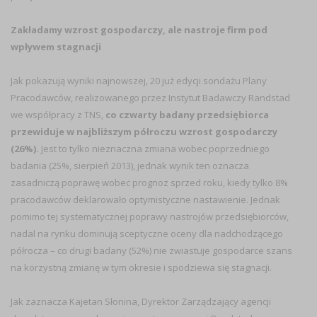
Zakładamy wzrost gospodarczy, ale nastroje firm pod
wpływem stagnacji
Jak pokazują wyniki najnowszej, 20 już edycji sondażu Plany
Pracodawców, realizowanego przez Instytut Badawczy Randstad
we współpracy z TNS,
co czwarty badany przedsiębiorca
przewiduje w najbliższym półroczu wzrost gospodarczy
(26%).
Jest to tylko nieznaczna zmiana wobec poprzedniego
badania (25%, sierpień 2013), jednak wynik ten oznacza
zasadniczą poprawę wobec prognoz sprzed roku, kiedy tylko 8%
pracodawców deklarowało optymistyczne nastawienie. Jednak
pomimo tej systematycznej poprawy nastrojów przedsiębiorców,
nadal na rynku dominują sceptyczne oceny dla nadchodzącego
półrocza – co drugi badany (52%) nie zwiastuje gospodarce szans
na korzystną zmianę w tym okresie i spodziewa się stagnacji.
Jak zaznacza Kajetan Słonina, Dyrektor Zarządzający agencji