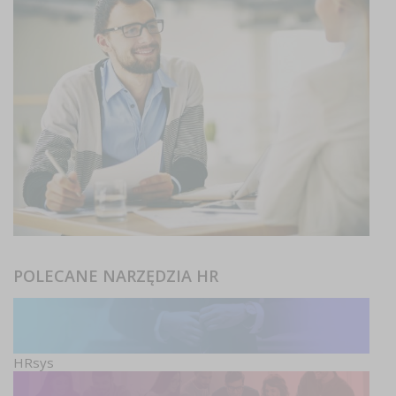
POLECANE NARZĘDZIA HR
HRsys