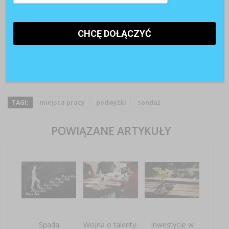
Image courtesy of Vichaya Kiatying-
Angsulee/FreeDigitalPhotos.net
TAGI:
miejsca pracy
podwyżki
sondaż
POWIĄZANE ARTYKUŁY
Spada
Wojna o talenty.
Inwestycje w