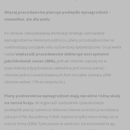
Więcej pracodawców planuje podwyżki wynagrodzeń –
niewielkie, ale dla wielu
Po okresie zdecydowanej dominacji strategii zamrażania
wynagrodzeń w minionym półroczu, plany przedsiębiorców na
nadchodzący początek roku są bardziej optymistyczne. Co prawda
nadal
większość pracodawców deklaruje wstrzymanie
jakichkolwiek zmian (66%)
, jednak istotnie częściej niż w
poprzedniej edycji badania zakładany jest wzrost pensji –
obecnie jedna czwarta badanych firm ma takie zamiary (26%
obecnie wobec 17% w sierpniu br.).
Plany podniesienia wynagrodzeń mają wyraźnie różną skalę
na ternie kraju.
W regionach zachodnim i południowym
podwyżek pensji zamierza dokonać niemal co trzeci pracodawca
(oba po 31%). Na północy Polski będzie to tylko nieco mniej niż co
trzecia firma (29%). Tymczasem w centrum i na wschodzie kraju