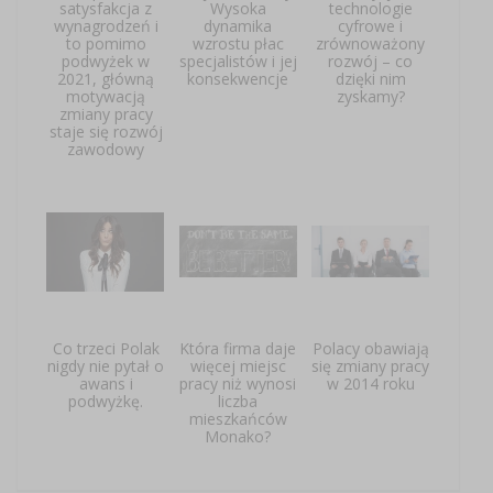
satysfakcja z
Wysoka
technologie
wynagrodzeń i
dynamika
cyfrowe i
to pomimo
wzrostu płac
zrównoważony
podwyżek w
specjalistów i jej
rozwój – co
2021, główną
konsekwencje
dzięki nim
motywacją
zyskamy?
zmiany pracy
staje się rozwój
zawodowy
Co trzeci Polak
Która firma daje
Polacy obawiają
nigdy nie pytał o
więcej miejsc
się zmiany pracy
awans i
pracy niż wynosi
w 2014 roku
podwyżkę.
liczba
mieszkańców
Monako?