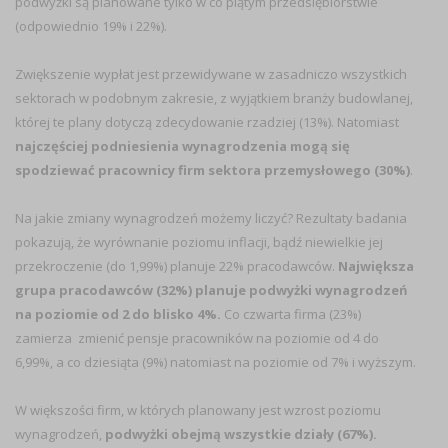
podwyżki są planowane tylko w co piątym przedsiębiorstwie
(odpowiednio 19% i 22%).
Zwiększenie wypłat jest przewidywane w zasadniczo wszystkich
sektorach w podobnym zakresie, z wyjątkiem branży budowlanej,
której te plany dotyczą zdecydowanie rzadziej (13%). Natomiast
najczęściej podniesienia wynagrodzenia mogą się
spodziewać pracownicy firm sektora przemysłowego (30%)
.
Na jakie zmiany wynagrodzeń możemy liczyć? Rezultaty badania
pokazują, że wyrównanie poziomu inflacji, bądź niewielkie jej
przekroczenie (do 1,99%) planuje 22% pracodawców.
Największa
grupa pracodawców (32%) planuje podwyżki wynagrodzeń
na poziomie od 2 do blisko 4%.
Co czwarta firma (23%)
zamierza zmienić pensje pracowników na poziomie od 4 do
6,99%, a co dziesiąta (9%) natomiast na poziomie od 7% i wyższym.
W większości firm, w których planowany jest wzrost poziomu
wynagrodzeń,
podwyżki obejmą wszystkie działy (67%).