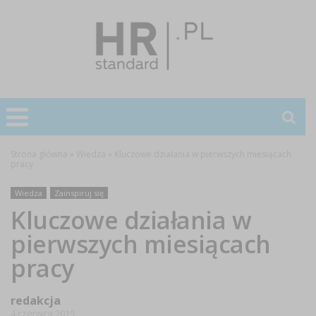
Strona główna
»
Wiedza
»
Kluczowe działania w pierwszych miesiącach
pracy
Wiedza
Zainspiruj się
Kluczowe działania w
pierwszych miesiącach
pracy
redakcja
4 czerwca 2019