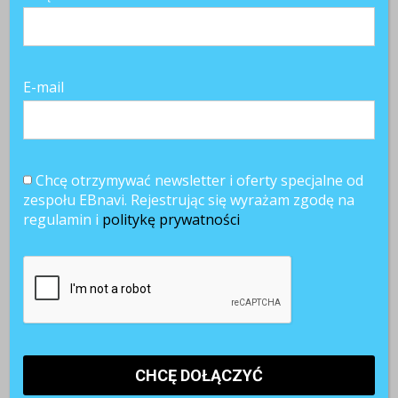
TAGI:
autor
ekspert
HR
HRs
jak się przygotować do nowej pracy
manager
nowa praca
E-mail
POWIĄZANE ARTYKUŁY
Chcę otrzymywać newsletter i oferty specjalne od
zespołu EBnavi. Rejestrując się wyrażam zgodę na
regulamin i
politykę prywatności
Paraliż
AI w rekrutacji.
Kobiety muszą
decyzyjny w
74%
bardziej walczyć
firmach.
kandydatów
o awans? Tak
Dlaczego
korzysta ze
uważa blisko 80
ostrożność
sztucznej
proc.
hamuje rozwój?
inteligencji
pracowników