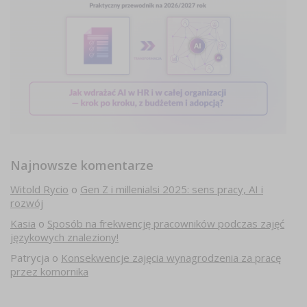
Najnowsze komentarze
Witold Rycio
o
Gen Z i millenialsi 2025: sens pracy, AI i
rozwój
Kasia
o
Sposób na frekwencję pracowników podczas zajęć
językowych znaleziony!
Patrycja
o
Konsekwencje zajęcia wynagrodzenia za pracę
przez komornika