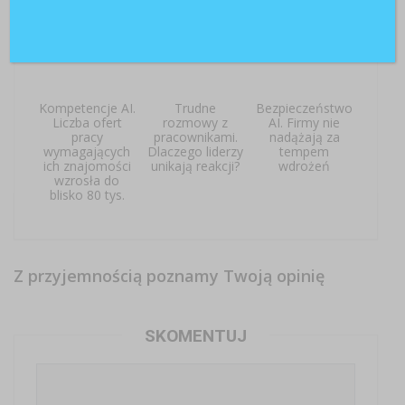
Kompetencje AI.
Trudne
Bezpieczeństwo
Liczba ofert
rozmowy z
AI. Firmy nie
pracy
pracownikami.
nadążają za
wymagających
Dlaczego liderzy
tempem
ich znajomości
unikają reakcji?
wdrożeń
wzrosła do
blisko 80 tys.
Z przyjemnością poznamy Twoją opinię
SKOMENTUJ