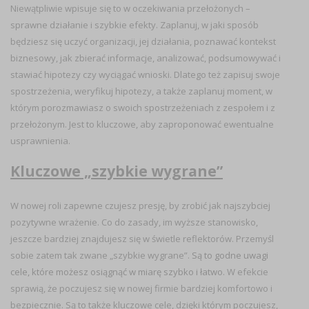
Niewątpliwie wpisuje się to w oczekiwania przełożonych –
sprawne działanie i szybkie efekty. Zaplanuj, w jaki sposób
będziesz się uczyć organizacji, jej działania, poznawać kontekst
biznesowy, jak zbierać informacje, analizować, podsumowywać i
stawiać hipotezy czy wyciągać wnioski. Dlatego też zapisuj swoje
spostrzeżenia, weryfikuj hipotezy, a także zaplanuj moment, w
którym porozmawiasz o swoich spostrzeżeniach z zespołem i z
przełożonym. Jest to kluczowe, aby zaproponować ewentualne
usprawnienia.
Kluczowe „szybkie wygrane”
W nowej roli zapewne czujesz presję, by zrobić jak najszybciej
pozytywne wrażenie. Co do zasady, im wyższe stanowisko,
jeszcze bardziej znajdujesz się w świetle reflektorów. Przemyśl
sobie zatem tak zwane „szybkie wygrane”.
Są to godne uwagi
cele, które możesz osiągnąć w miarę szybko i łatwo
. W efekcie
sprawią, że poczujesz się w nowej firmie bardziej komfortowo i
bezpiecznie. Są to także kluczowe cele, dzięki którym poczujesz,