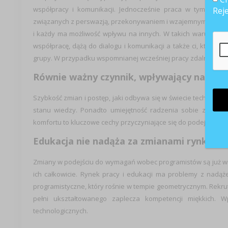
współpracy i komunikacji. Jednocześnie praca w tym syst
Rej
związanych z perswazją, przekonywaniem i wzajemnym motywo
i każdy ma możliwość wpływu na innych. W takich warunkach 
współpracę, dążą do dialogu i komunikacji a także ci, którzy
grupy. W przypadku wspomnianej wcześniej pracy zdalnej wyzw
Równie ważny czynnik, wpływający na komp
Szybkość zmian i postęp, jaki odbywa się w świecie technolog
stanu wiedzy. Ponadto umiejętność radzenia sobie z ciągł
komfortu to kluczowe cechy przyczyniające się do podejmowan
Edukacja nie nadąża za zmianami rynkowy
Zmiany w podejściu do wymagań wobec programistów są już wido
ich całkowicie. Rynek pracy i edukacji ma problemy z nad
programistyczne, który rośnie w tempie geometrycznym. Rekrute
pełni ukształtowanego zaplecza kompetencji miękkich. 
technologicznych.