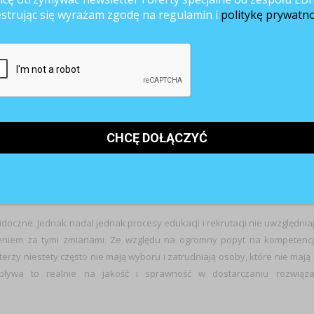
emie uruchamia zapotrzebowanie na całą kaskadę kompetencji miękki
estrując się wyrażam zgodę na regulamin i
politykę prywatno
waniem. Każdy programista staje się w pewnym sensie liderem w zespo
na pewno lepiej pracują zespoły, w których pracownicy są nastawieni 
 potrafią czasem oderwać się od własnych przekonań i przyjąć perspekty
aniem jest umiejętność komunikacji na odległość i samodyscypliny.
etencje miękkie, determinuje sama branża IT.
ii wymaga od programistów dużej samoświadomości i ciągłego uaktualnian
ą zmianą, gotowość do podejmowania ryzyka czy wychodzenie ze stre
ia nowych wyzwań i angażowania się w ciekawe i rozwojowe projekty.
mi
czne. Jednak nadal jednak procesy edukacji i rekrutacji nie uwzględnia
ążeniem za tymi zmianami. Ze względu na ogromny popyt na kompetenc
rzy niestety często nie mają wyboru i zatrudniają osoby, które nie mają
Wpływa to realnie na jakość i sprawność w dostarczaniu rozwiąz