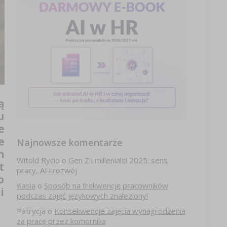
ą
u
e
e
Najnowsze komentarze
h
Witold Rycio
o
Gen Z i millenialsi 2025: sens
t
pracy, AI i rozwój
o
Kasia
o
Sposób na frekwencję pracowników
i
podczas zajęć językowych znaleziony!
Patrycja
o
Konsekwencje zajęcia wynagrodzenia
za pracę przez komornika