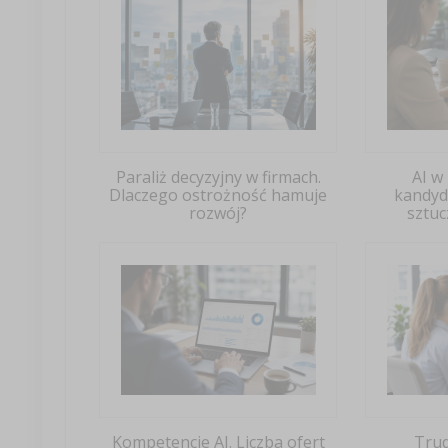
Paraliż decyzyjny w firmach.
AI w
Dlaczego ostrożność hamuje
kandyd
rozwój?
sztuc
Kompetencje AI. Liczba ofert
Tru