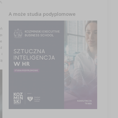
h,
A może studia podyplomowe
ań
go
ne
eż
 i
cą