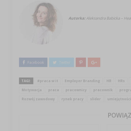
Autorka:
Aleksandra Babicka – He
TAGI:
#praca w it
Employer Branding
HR
HRs
Motywacja
praca
pracownicy
pracownik
progr
Rozwój zawodowy
rynek pracy
slider
umiejętnośc
POWIĄZ