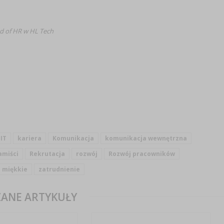
ad of HR w HL Tech
IT
kariera
Komunikacja
komunikacja wewnętrzna
amiści
Rekrutacja
rozwój
Rozwój pracowników
i miękkie
zatrudnienie
ANE ARTYKUŁY