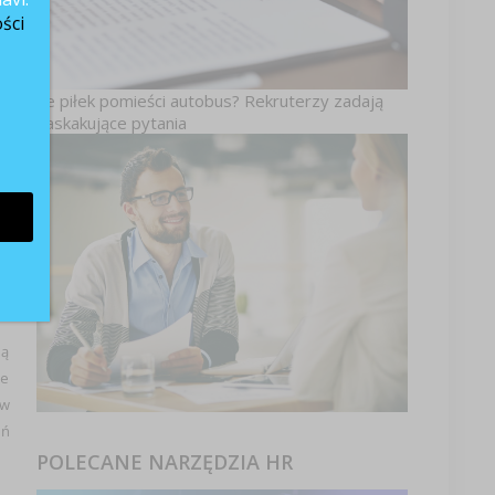
ch
ści
le
na
wę
Ile piłek pomieści autobus? Rekruterzy zadają
zaskakujące pytania
ia
fy
ją
je
 w
ań
POLECANE NARZĘDZIA HR