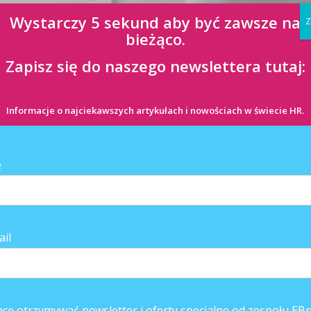
Wystarczy 5 sekund aby być zawsze na
Z
bieżąco.
Zapisz się do naszego newslettera tutaj:
Informacje o najciekawszych artykułach i nowościach w świecie HR.
ę
ail
– rzadko kiedy pracuje nad rozwiązaniem sam.
todyce SCRUM. Ich praca nad projektami oparta jest na ciągłej, nieustann
cę otrzymywać newsletter i oferty specjalne od zespołu EBn