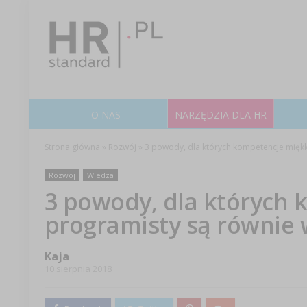
O NAS
NARZĘDZIA DLA HR
Strona główna
»
Rozwój
»
3 powody, dla których kompetencje miękk
Rozwój
Wiedza
3 powody, dla których 
programisty są równie 
Kaja
10 sierpnia 2018