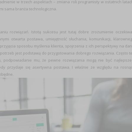
nienie w trzech aspektach – zmiana roli programisty w ostatnich latac
mi sama branża technologiczna.
niu rozwiązań. Istotą sukcesu jest tutaj dobre zrozumienie oczekiw
ymi otwarta postawa, umiejętność słuchania, komunikacji, klarowne
 przyjęcia sposobu myślenia klienta, spojrzenia z ich perspektywy na da
 potrzeb jest podstawą do przygotowania dobrego rozwiązania. Często t
ta, podpowiadanie mu, że pewne rozwiązania mogą nie być najlepsze
dy przydaje się asertywna postawa. I właśnie ze względu na rosną
zbędne.