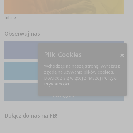
Inhire
Obserwuj nas
Pliki Cookies
Facebook
Wchodząc na naszą stronę, wyrażasz
zgodę na używanie plików cookies.
LinkedIn
Dowiedz się więcej z naszej
Polityki
Prywatności
Instagram
Dołącz do nas na FB!