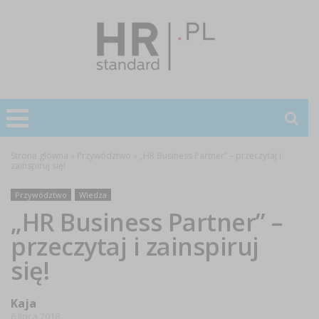
Strona główna
»
Przywództwo
»
„HR Business Partner” – przeczytaj i
zainspiruj się!
Przywództwo
Wiedza
„HR Business Partner” –
przeczytaj i zainspiruj
się!
Kaja
6 lipca 2018