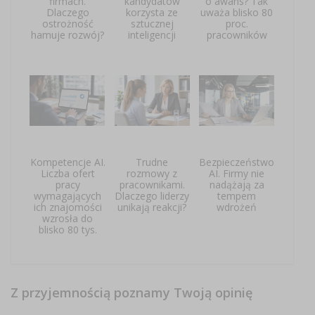
firmach.
kandydatów
o awans? Tak
Dlaczego
korzysta ze
uważa blisko 80
ostrożność
sztucznej
proc.
hamuje rozwój?
inteligencji
pracowników
Kompetencje AI.
Trudne
Bezpieczeństwo
Liczba ofert
rozmowy z
AI. Firmy nie
pracy
pracownikami.
nadążają za
wymagających
Dlaczego liderzy
tempem
ich znajomości
unikają reakcji?
wdrożeń
wzrosła do
blisko 80 tys.
Z przyjemnością poznamy Twoją opinię