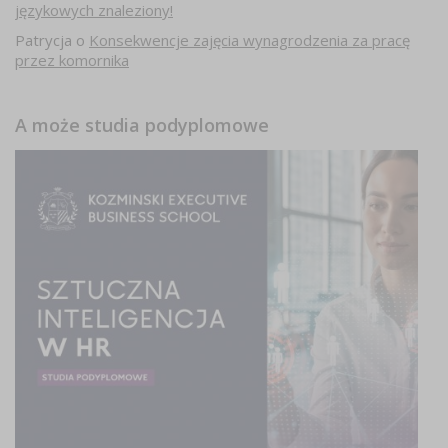
językowych znaleziony!
Patrycja
o
Konsekwencje zajęcia wynagrodzenia za pracę
przez komornika
A może studia podyplomowe