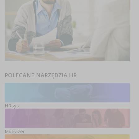
POLECANE NARZĘDZIA HR
HRsys
Motivizer