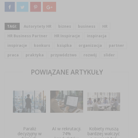
TAGI:
Autorytety HR
biznes
business
HR
HR Business Partner
HR Inspiracje
inspiracja
inspiracje
konkurs
książka
organizacja
partner
praca
praktyka
przywództwo
rozwój
slider
POWIĄZANE ARTYKUŁY
Paraliż
AI w rekrutacji.
Kobiety muszą
decyzyjny w
74%
bardziej walczyć