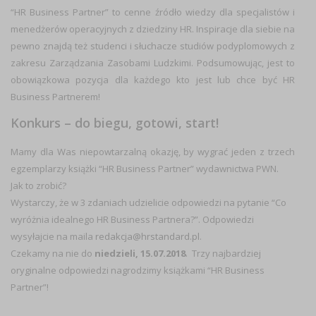
“HR Business Partner” to cenne źródło wiedzy dla specjalistów i
menedżerów operacyjnych z dziedziny HR. Inspiracje dla siebie na
pewno znajdą też studenci i słuchacze studiów podyplomowych z
zakresu Zarządzania Zasobami Ludzkimi. Podsumowując, jest to
obowiązkowa pozycja dla każdego kto jest lub chce być HR
Business Partnerem!
Konkurs – do biegu, gotowi, start!
Mamy dla Was niepowtarzalną okazję, by wygrać jeden z trzech
egzemplarzy książki “HR Business Partner” wydawnictwa PWN.
Jak to zrobić?
Wystarczy, że w 3 zdaniach udzielicie odpowiedzi na pytanie “Co
wyróżnia idealnego HR Business Partnera?”. Odpowiedzi
wysyłajcie na maila
redakcja@hrstandard.pl
.
Czekamy na nie do
niedzieli, 15.07.2018
. Trzy
najbardziej
oryginalne odpowiedzi nagrodzimy książkami “HR Business
Partner”!