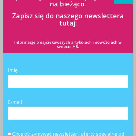
na bieżąco.
Zapisz się do naszego newslettera
tutaj:
Informacje o najciekawszych artykułach i nowościach w
świecie HR.
RAPORT: Rok
Nie kontrola, a
RAPORT: rok z
przełomowych
zaufanie – czyli
koronawirusem
zmian z
z czym mierzą
perspektywy
się
sektora usług
menedżerowie…
Imię
biznesowych
Z przyjemnością poznamy Twoją opinię
E-mail
SKOMENTUJ
Chcę otrzymywać newsletter i oferty specjalne od