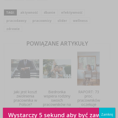
TAGI:
aktywność
dbanie
efektywność
pracodawcy
pracownicy
slider
wellness
zdrowie
POWIĄZANE ARTYKUŁY
Jaki jest koszt
Biedronka
RAPORT: 73
zwolnienia
wspiera rodziny
proc.
pracownika w
swoich
pracowników
Polsce?
pracowników na
oczekuje
plus
elastycznego
modelu pracy.
Wystarczy 5 sekund aby być zawsze
Zamknij