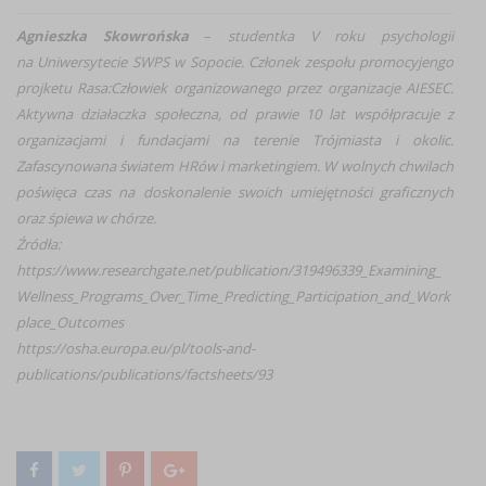
Agnieszka Skowrońska
–
studentka V roku psychologii
na Uniwersytecie SWPS w Sopocie. Członek zespołu promocyjengo
projketu Rasa:Człowiek organizowanego przez organizacje AIESEC.
Aktywna działaczka społeczna, od prawie 10 lat współpracuje z
organizacjami i fundacjami na terenie Trójmiasta i okolic.
Zafascynowana światem HRów i marketingiem. W wolnych chwilach
poświęca czas na doskonalenie swoich umiejętności graficznych
oraz śpiewa w chórze.
Źródła:
https://www.researchgate.net/publication/319496339_Examining_
Wellness_Programs_Over_Time_Predicting_Participation_and_Work
place_Outcomes
https://osha.europa.eu/pl/tools-and-
publications/publications/factsheets/93