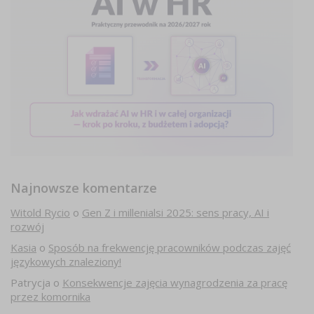
Najnowsze komentarze
Witold Rycio
o
Gen Z i millenialsi 2025: sens pracy, AI i
rozwój
Kasia
o
Sposób na frekwencję pracowników podczas zajęć
językowych znaleziony!
Patrycja
o
Konsekwencje zajęcia wynagrodzenia za pracę
przez komornika