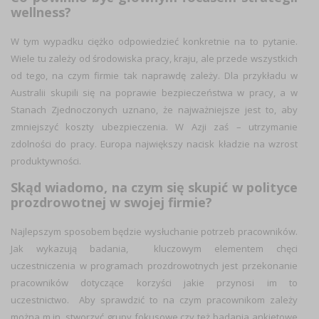
wellness?
W tym wypadku ciężko odpowiedzieć konkretnie na to pytanie.
Wiele tu zależy od środowiska pracy, kraju, ale przede wszystkich
od tego, na czym firmie tak naprawdę zależy. Dla przykładu w
Australii skupili się na poprawie bezpieczeństwa w pracy, a w
Stanach Zjednoczonych uznano, że najważniejsze jest to, aby
zmniejszyć koszty ubezpieczenia. W Azji zaś – utrzymanie
zdolności do pracy. Europa największy nacisk kładzie na wzrost
produktywności.
Skąd wiadomo, na czym się skupić w polityce
prozdrowotnej w swojej firmie?
Najlepszym sposobem będzie wysłuchanie potrzeb pracowników.
Jak wykazują badania, kluczowym elementem chęci
uczestniczenia w programach prozdrowotnych jest przekonanie
pracowników dotyczące korzyści jakie przynosi im to
uczestnictwo. Aby sprawdzić to na czym pracownikom zależy
można m.in. stworzyć grupy fokusowe czy też badania ankietowe