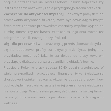
opcji nie potrzeba wielkiej ilości zasobów ludzkich. Najważniejszy
jest tu research oraz wymyślenie przystępnego środka przekazu.
Zachęcanie do aktywności fizycznej
– ciekawym pomysłem do
promowania aktywności fizycznej może być
active day,
w którym
firma może zapewnić pracownikom chociażby wspólne wyjście na
zumbę, fitness czy też basen. W takcie takiego dnia można też
odegrać mecz piłki nożnej, koszykówki itd.
Ulgi dla pracowników
– coraz więcej przedsiębiorstw decyduje
się na dodatkowe profity za aktywny tryb życia. Jednym z
przykładów może być fakt, że za dojazd do pracy rowerem
przysługuje dłuższa przerwa albo zniżki na obiady/siłownie.
Przeciętny Polak w pracy spędza 30-40 godzin tygodniowo. W
wielu przypadkach pracodawca finansuje tylko świadczenia
chorobowe i opiekę medyczną. Aktualnie potrzeby pracowników
pod względem zdrowia wzrastają i wyżej wymienione świadczenia
nie wystarczają. Warto zatem przemyśleć działania swojej firmy i
rozważyć dodatkowe działania prozdrowotne w ramach programu
wellness.