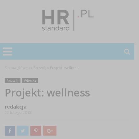
Strona główna
»
Rozwój
»
Projekt: wellness
Rozwój
Wiedza
Projekt: wellness
redakcja
22 lutego 2018