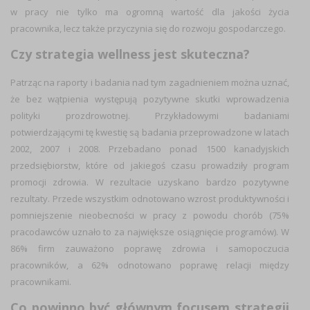
w pracy nie tylko ma ogromną wartość dla jakości życia
pracownika, lecz także przyczynia się do rozwoju gospodarczego.
Czy strategia wellness jest skuteczna?
Patrząc na raporty i badania nad tym zagadnieniem można uznać,
że bez wątpienia występują pozytywne skutki wprowadzenia
polityki prozdrowotnej. Przykładowymi badaniami
potwierdzającymi tę kwestię są badania przeprowadzone w latach
2002, 2007 i 2008. Przebadano ponad 1500 kanadyjskich
przedsiębiorstw, które od jakiegoś czasu prowadziły program
promocji zdrowia. W rezultacie uzyskano bardzo pozytywne
rezultaty. Przede wszystkim odnotowano wzrost produktywności i
pomniejszenie nieobecności w pracy z powodu chorób (75%
pracodawców uznało to za największe osiągnięcie programów). W
86% firm zauważono poprawę zdrowia i samopoczucia
pracowników, a 62% odnotowano poprawę relacji między
pracownikami.
Co powinno być głównym focusem strategii