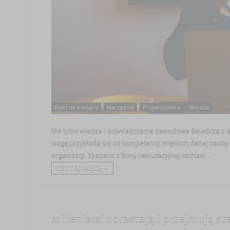
Bądź na bieżąco
Narzędzia
Przywództwo
Wiedza
Nie tylko wiedza i doświadczenie zawodowe świadczą o at
wagę przykłada się do kompetencji miękkich danej osoby 
organizacji. Eksperci z firmy rekrutacyjnej Michael ...
CZYTAJ WIĘCEJ +
Millenialsi dorastają i przejmują st