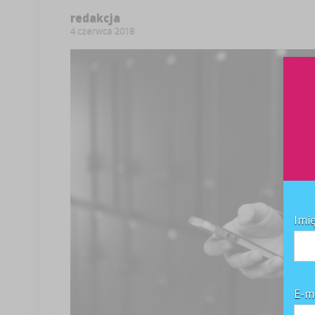
redakcja
4 czerwca 2018
Imi
E-m