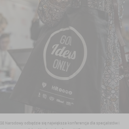
 PGE Narodowy odbędzie się największa konferencja dla specjalistów i