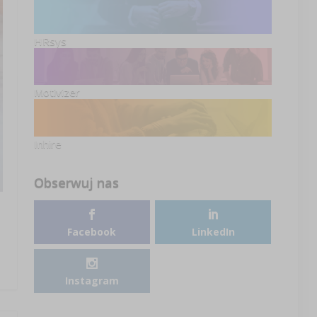
HRsys
Motivizer
Inhire
Obserwuj nas
Facebook
LinkedIn
Instagram