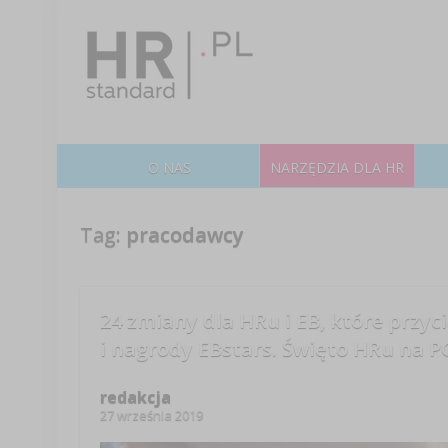
O NAS
NARZĘDZIA DLA HR
Tag:
pracodawcy
24 zmiany dla HRu i EB, które przyci
i nagrody EBstars. Święto HRu na 
redakcja
27 września 2019