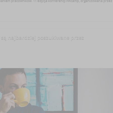
aniem pracowników. 11 edycja konferencji HRcamp, organizowana przez
 są najbardziej poszukiwane przez