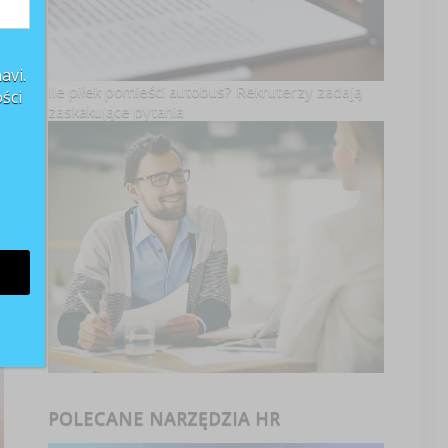
e
avi.
Ile piłek pomieści autobus? Rekruterzy zadają
ści
zaskakujące pytania
POLECANE NARZĘDZIA HR