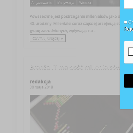
Angażowanie
Motywacja
Wiedza
Powszechne jest postrzeganie millenialsów jako dzieci, t
Ch
40. urodziny. Millenialsi coraz częściej przejmują stery na
Rej
grupę zatrudnionych, wpływając na ...
CZYTAJ WIĘCEJ +
Branża IT ma dość millenialsów
redakcja
30 maja 2018