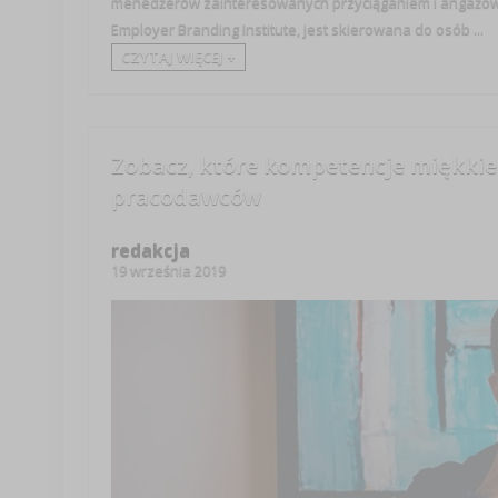
menedżerów zainteresowanych przyciąganiem i angażow
Employer Branding Institute, jest skierowana do osób ...
CZYTAJ WIĘCEJ +
Zobacz, które kompetencje miękkie
pracodawców
redakcja
19 września 2019