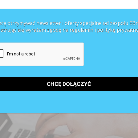
ymczasem najstarsi z nich w ciągu trzech-czterech lat będą obchodzić swoj
cę otrzymywać newsletter i oferty specjalne od zespołu EBn
 rynku pracy, obejmując funkcje liderów. Stanowią też coraz liczniejszą
estrując się wyrażam zgodę na regulamin i
politykę prywatno