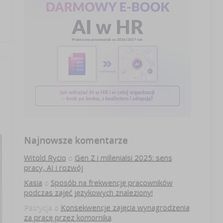
Najnowsze komentarze
Witold Rycio
o
Gen Z i millenialsi 2025: sens
pracy, AI i rozwój
Kasia
o
Sposób na frekwencję pracowników
podczas zajęć językowych znaleziony!
Patrycja
o
Konsekwencje zajęcia wynagrodzenia
za pracę przez komornika