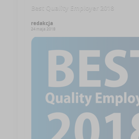
Best Quality Employer 2018
redakcja
24 maja 2018