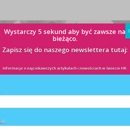
Wystarczy 5 sekund aby być zawsze na
Z
bieżąco.
Zapisz się do naszego newslettera tutaj:
Informacje o najciekawszych artykułach i nowościach w świecie HR.
ę
ail