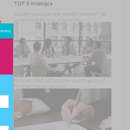
TOP 3 miesiąca
Kobiety muszą bardziej walczyć o awans? Tak
uważa blisko 80 proc. pracowników
amknij
Kontrakty B2B pod lupą PIP. Jak przygotować
firmę do nowych kontroli?