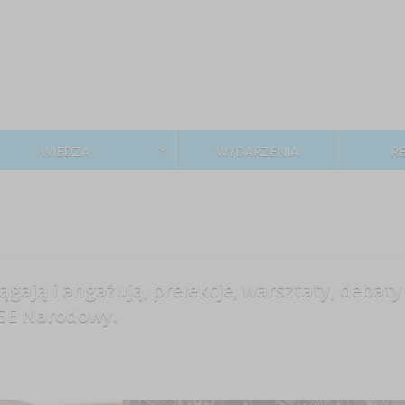
WIEDZA
WYDARZENIA
R
ągają i angażują, prelekcje, warsztaty, debaty
PGE Narodowy.