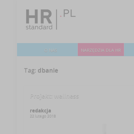
O NAS
NARZĘDZIA DLA HR
Tag:
dbanie
Projekt: wellness
redakcja
22 lutego 2018