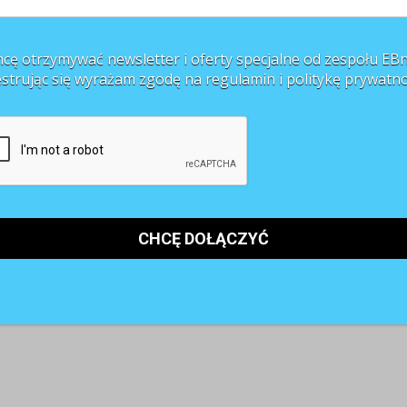
cę otrzymywać newsletter i oferty specjalne od zespołu EBn
estrując się wyrażam zgodę na regulamin i
politykę prywatno