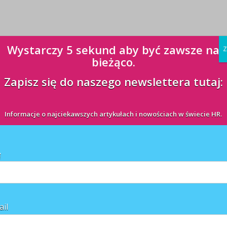
Wystarczy 5 sekund aby być zawsze na
Z
bieżąco.
Zapisz się do naszego newslettera tutaj:
Informacje o najciekawszych artykułach i nowościach w świecie HR.
ę
ail