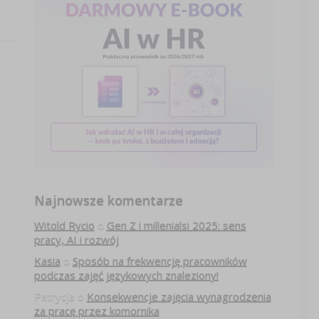
Najnowsze komentarze
Witold Rycio
o
Gen Z i millenialsi 2025: sens
pracy, AI i rozwój
Kasia
o
Sposób na frekwencję pracowników
podczas zajęć językowych znaleziony!
Patrycja
o
Konsekwencje zajęcia wynagrodzenia
za pracę przez komornika