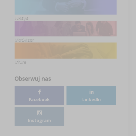
HRsys
Motivizer
Inhire
Obserwuj nas
Facebook
LinkedIn
Instagram