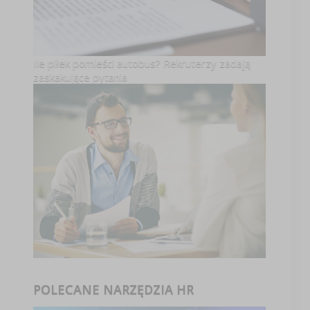
Ile piłek pomieści autobus? Rekruterzy zadają
zaskakujące pytania
POLECANE NARZĘDZIA HR