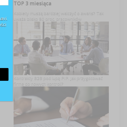
TOP 3 miesiąca
Kobiety muszą bardziej walczyć o awans? Tak
avi.
uważa blisko 80 proc. pracowników
ści
Kontrakty B2B pod lupą PIP. Jak przygotować
firmę do nowych kontroli?