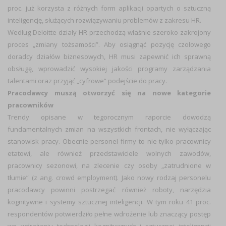
proc. już korzysta z różnych form aplikacji opartych o sztuczną
inteligencję, służących rozwiązywaniu problemów z zakresu HR.
Według Deloitte działy HR przechodzą właśnie szeroko zakrojony
proces „zmiany tożsamości”. Aby osiągnąć pozycję czołowego
doradcy działów biznesowych, HR musi zapewnić ich sprawną
obsługę, wprowadzić wysokiej jakości programy zarządzania
talentami oraz przyjąć „cyfrowe” podejście do pracy.
Pracodawcy muszą otworzyć się na nowe kategorie
pracowników
Trendy opisane w tegorocznym raporcie dowodzą
fundamentalnych zmian na wszystkich frontach, nie wyłączając
stanowisk pracy. Obecnie personel firmy to nie tylko pracownicy
etatowi, ale również przedstawiciele wolnych zawodów,
pracownicy sezonowi, na zlecenie czy osoby „zatrudnione w
tłumie” (z ang. crowd employment). Jako nowy rodzaj personelu
pracodawcy powinni postrzegać również roboty, narzędzia
kognitywne i systemy sztucznej inteligencji. W tym roku 41 proc.
respondentów potwierdziło pełne wdrożenie lub znaczący postęp