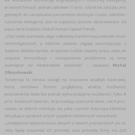
we wdrażaniu technologii kognitywnych i sztucznej inteligencji
w swoich firmach. Jednak zaledwie 17 proc. członków zarządu jest
gotowych do zarządzania personelem złożonym z ludzi, robotów i
sztucznej inteligencji. Jest to najniższy poziom obserwowany od
pięciu lat w badaniu Global Human Capital Trends.
„Choć wiele stanowisk ulega całkowitej transformacji wskutek zmian
technologicznych, a niektóre zadania ulegają automatyzacji, z
badania Deloitte wynika, że typowo ludzkie aspekty pracy, takie jak
empatia, komunikacja i rozwiązywanie problemów, są teraz
ważniejsze niż kiedykolwiek wcześniej”
– zauważa
Michał
Olbrychowski
.
Tendencja ta zwraca uwagę na znaczenie analityki kadrowej,
która umożliwia firmom pogłębioną analizę możliwości
pracowników. Mało kto jednak wykorzystuje te możliwości. Tylko 8
proc. badanych twierdzi, że posiadają użyteczne dane, zaś 9 proc.
uważa, że dobrze orientuje się, jakie czynniki dotyczące talentów
decydują o wynikach w tych zupełnie odmiennych warunkach.
„Umiejętność wykorzystania danych o swoich pracownikach po to,
żeby lepiej zrozumieć ich potrzeby oraz potrzeby firmy ma dziś