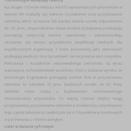
Technologie wyłapują talenty
Na drugim i trzecim miejscu wśród najważniejszych priorytetów w
świecie HR znalazły się: kariera i kształcenie oraz pozyskiwanie
talentów, które za ważne lub bardzo ważne uznało odpowiednio
83 i 81 proc. respondentów. Nowe modele kształcenia podważają
koncepcję statycznej kariery zawodowej i odzwierciedlają
skracanie się okresu przydatności kwalifikacji istotnych dla
współczesnych organizacji. Z kolei, pracownicy jako zbiorowość
podlegają ewolucji i muszą nastawić się na pracę w sieci zespołów.
Rekrutacja i kształcenie odpowiedniego personelu są teraz
ważniejsze niż kiedykolwiek wcześniej. Choć z badania wynika, że
technologie kognitywne pomagają szefom firm w pozyskiwaniu
talentów, to zaledwie 22 proc. badanych uznało, że ich firmy
świetnie sobie radzą z budowaniem zróżnicowanego
doświadczenia pracownika. Co więcej, różnica między wagą
przypisywaną pozyskiwaniu talentów a możliwością zaspokojenia
tego zapotrzebowania zwiększyła się o 14 punktów procentowych
w porównaniu z rokiem ubiegłym.
Lider w świecie cyfrowym