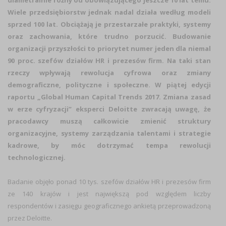
diametralnie różny od obowiązującego jeszcze 10 lat temu.
Wiele przedsiębiorstw jednak nadal działa według modeli
sprzed 100 lat. Obciążają je przestarzałe praktyki, systemy
oraz zachowania, które trudno porzucić.
Budowanie
organizacji przyszłości to priorytet numer jeden dla niemal
90 proc. szefów działów HR i prezesów firm. Na taki stan
rzeczy wpływają rewolucja cyfrowa oraz zmiany
demograficzne, polityczne i społeczne. W piątej edycji
raportu „Global Human Capital Trends 2017
. Zmiana zasad
w erze cyfryzacji”
eksperci Deloitte zwracają uwagę, że
pracodawcy muszą całkowicie zmienić struktury
organizacyjne, systemy zarządzania talentami i strategie
kadrowe, by móc dotrzymać tempa rewolucji
technologicznej.
Badanie objęło ponad 10 tys. szefów działów HR i prezesów firm
ze 140 krajów i jest największą pod względem liczby
respondentów i zasięgu geograficznego ankietą przeprowadzoną
przez Deloitte.