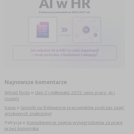
Najnowsze komentarze
Witold Rycio
o
Gen Z i millenialsi 2025: sens pracy, AI i
rozwój
Kasia
o
Sposób na frekwencję pracowników podczas zajęć
językowych znaleziony!
Patrycja
o
Konsekwencje zajęcia wynagrodzenia za pracę
przez komornika