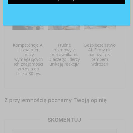
Kompetencje AI.
Trudne
Bezpieczeństwo
Liczba ofert
rozmowy z
AI. Firmy nie
pracy
pracownikami.
nadążają za
wymagających
Dlaczego liderzy
tempem
ich znajomości
unikają reakcji?
wdrożeń
wzrosła do
blisko 80 tys.
Z przyjemnością poznamy Twoją opinię
SKOMENTUJ