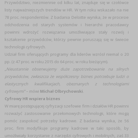
Przywództwo, niezmiennie od kilku lat, znajduje się w czołówce
listy najważniejszych trendów w HR. W tym roku wskazało na nie
78 proc. respondentów. Z badania Deloitte wynika, że w procesie
odchodzenia od starych systemów i hierarchii pracodawcy
powinni wdrożyć rozwiązania umożliwiające stały rozwój i
kształcenie przywódców, którzy pewnie poruszają się w świecie
technologii cyfrowych.
Udział firm oferujących programy dla liderów wzrósł niemal o 20
pp. (z 47 proc. w roku 2015 do 64 proc. w roku bieżącym).
„Nieustannie obserwujemy duże zapotrzebowanie na silnych
przywódców, zwłaszcza że współczesny biznes potrzebuje ludzi o
elastycznych kwalifikacjach, obeznanych z technologiami
cyfrowymi”
– mówi
Michał Olbrychowski
.
Cyfrowy HR wspiera biznes
W miarę postępującej cyfryzacji szefowie firm i działów HR powinni
rozważyć zastosowanie przełomowych technologii, które mogą
pomóc zaspokoić potrzeby kadrowe. Z badania wynika, że 56
proc. firm modyfikuje programy kadrowe w taki sposób, by
umożliwiały korzystanie z narzędzi cyfrowych i mobilnych, zaś 33