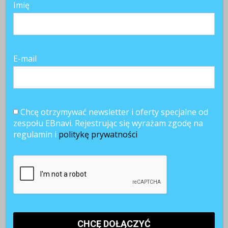
Imię
TAGI:
analityka HR
HR
organizacja pracy
slider
sztuczna inteligencja w hr
technologia w pracy
trendy w hr
E-mail
POWIĄZANE ARTYKUŁY
Chcę otrzymywać newsletter i oferty specjalne od
zespołu EBnavi. Rejestrując się wyrażam zgodę na
regulamin i
politykę prywatności
Paraliż
AI w rekrutacji.
Kobiety muszą
decyzyjny w
74%
bardziej walczyć
firmach.
kandydatów
o awans? Tak
Dlaczego
korzysta ze
uważa blisko 80
ostrożność
sztucznej
proc.
hamuje rozwój?
inteligencji
pracowników