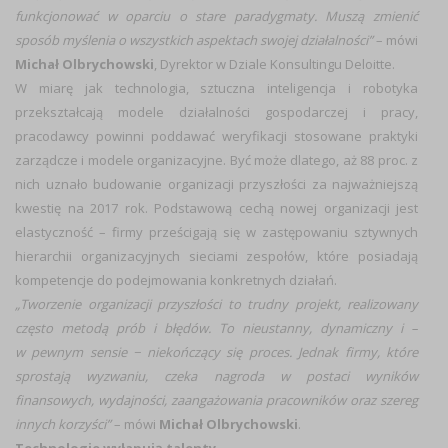
funkcjonować w oparciu o stare paradygmaty. Muszą zmienić
sposób myślenia o wszystkich aspektach swojej działalności”
– mówi
Michał Olbrychowski
, Dyrektor w Dziale Konsultingu Deloitte.
W miarę jak technologia, sztuczna inteligencja i robotyka
przekształcają modele działalności gospodarczej i pracy,
pracodawcy powinni poddawać weryfikacji stosowane praktyki
zarządcze i modele organizacyjne. Być może dlatego, aż 88 proc. z
nich uznało budowanie organizacji przyszłości za najważniejszą
kwestię na 2017 rok. Podstawową cechą nowej organizacji jest
elastyczność – firmy prześcigają się w zastępowaniu sztywnych
hierarchii organizacyjnych sieciami zespołów, które posiadają
kompetencje do podejmowania konkretnych działań.
„Tworzenie organizacji przyszłości to trudny projekt, realizowany
często metodą prób i błędów. To nieustanny, dynamiczny i –
w pewnym sensie − niekończący się proces. Jednak firmy, które
sprostają wyzwaniu, czeka nagroda w postaci wyników
finansowych, wydajności, zaangażowania pracowników oraz szereg
innych korzyści”
– mówi
Michał Olbrychowski
.