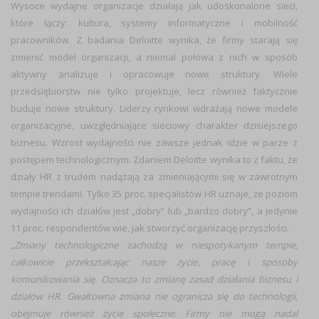
Wysoce wydajne organizacje działają jak udoskonalone sieci,
które łączy: kultura, systemy informatyczne i mobilność
pracowników. Z badania Deloitte wynika, że firmy starają się
zmienić model organizacji, a niemal połowa z nich w sposób
aktywny analizuje i opracowuje nowe struktury. Wiele
przedsiębiorstw nie tylko projektuje, lecz również faktycznie
buduje nowe struktury. Liderzy rynkowi wdrażają nowe modele
organizacyjne, uwzględniające sieciowy charakter dzisiejszego
biznesu. Wzrost wydajności nie zawsze jednak idzie w parze z
postępem technologicznym. Zdaniem Deloitte wynika to z faktu, że
działy HR z trudem nadążają za zmieniającymi się w zawrotnym
tempie trendami. Tylko 35 proc. specjalistów HR uznaje, że poziom
wydajności ich działów jest „dobry” lub „bardzo dobry”, a jedynie
11 proc. respondentów wie, jak stworzyć organizację przyszłości.
„
Zmiany technologiczne zachodzą w niespotykanym tempie,
całkowicie przekształcając nasze życie, pracę i sposoby
komunikowania się. Oznacza to zmianę zasad działania biznesu i
działów HR. Gwałtowna zmiana nie ogranicza się do technologii,
obejmuje również życie społeczne. Firmy nie mogą nadal