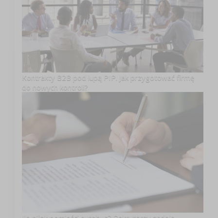
Kontrakty B2B pod lupą PIP. Jak przygotować firmę
do nowych kontroli?
Ile piłek pomieści autobus? Rekruterzy zadają