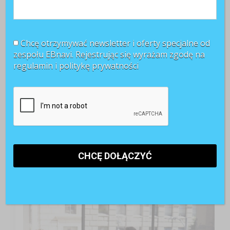
Chcę otrzymywać newsletter i oferty specjalne od
zespołu EBnavi. Rejestrując się wyrażam zgodę na
regulamin i
politykę prywatności
TOP 3 miesiąca
Kobiety muszą bardziej walczyć o awans? Tak uważa
blisko 80 proc. pracowników