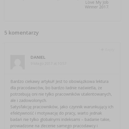
Love My Job
Winner 2017.
5 komentarzy
Reply
DANIEL
9 lutego 2017 at 10:57
Bardzo ciekawy artykuł! Jest to obowiązkowa lektura
dla pracodawców, bo bardzo ładnie naświetla, że
potrzebują oni nie tylko pracowników utalentowanych,
ale i zadowolonych.
Satysfakcję pracowników, jako czynnik warunkujący ich
efektywność i motywację do pracy, warto jednak
badań nie tylko globalnymi indeksami – badanie takie,
prowadzone na zlecenie samego pracodawcy i