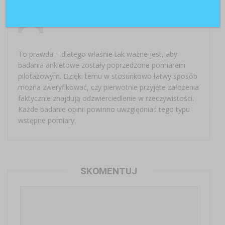
BADANIA ANKIETOWE
7 marca 2017 at 15:48
To prawda – dlatego właśnie tak ważne jest, aby
badania ankietowe zostały poprzedzone pomiarem
pilotażowym. Dzięki temu w stosunkowo łatwy sposób
można zweryfikować, czy pierwotnie przyjęte założenia
faktycznie znajdują odzwierciedlenie w rzeczywistości.
Każde badanie opinii powinno uwzględniać tego typu
wstępne pomiary.
SKOMENTUJ