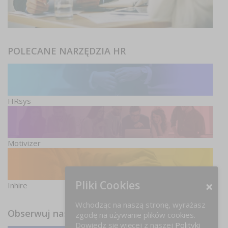
POLECANE NARZĘDZIA HR
HRsys
Motivizer
Pliki Cookies
Inhire
Wchodząc na naszą stronę, wyrażasz
Obserwuj nas
zgodę na używanie plików cookies.
Dowiedz się więcej z naszej
Polityki