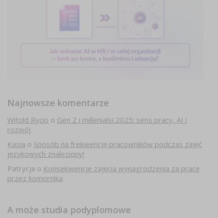
Najnowsze komentarze
Witold Rycio
o
Gen Z i millenialsi 2025: sens pracy, AI i
rozwój
Kasia
o
Sposób na frekwencję pracowników podczas zajęć
językowych znaleziony!
Patrycja
o
Konsekwencje zajęcia wynagrodzenia za pracę
przez komornika
A może studia podyplomowe