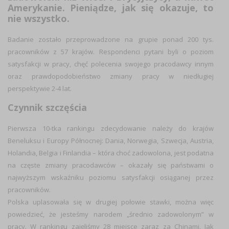
Amerykanie. Pieniądze, jak się okazuje, to
nie wszystko.
Badanie zostało przeprowadzone na grupie ponad 200 tys.
pracowników z 57 krajów. Respondenci pytani byli o poziom
satysfakcji w pracy, chęć polecenia swojego pracodawcy innym
oraz prawdopodobieństwo zmiany pracy w niedługiej
perspektywie 2-4 lat.
Czynnik szczęścia
Pierwsza 10-tka rankingu zdecydowanie należy do krajów
Beneluksu i Europy Północnej: Dania, Norwegia, Szwecja, Austria,
Holandia, Belgia i Finlandia – która choć zadowolona, jest podatna
na częste zmiany pracodawców – okazały się państwami o
najwyższym wskaźniku poziomu satysfakcji osiąganej przez
pracowników.
Polska uplasowała się w drugiej połowie stawki, można więc
powiedzieć, że jesteśmy narodem „średnio zadowolonym” w
pracy. W rankingu zajęliśmy 28 miejsce zaraz za Chinami. Jak