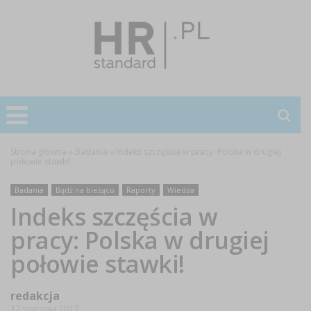
Strona główna
»
Badania
»
Indeks szczęścia w pracy: Polska w drugiej
połowie stawki!
Badania
Bądź na bieżąco
Raporty
Wiedza
Indeks szczęścia w
pracy: Polska w drugiej
połowie stawki!
redakcja
17 stycznia 2017