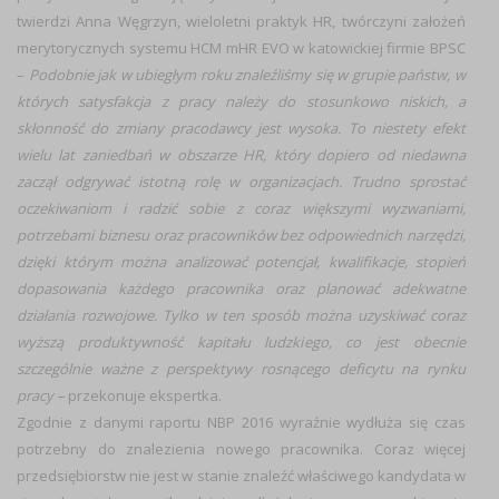
twierdzi Anna Węgrzyn, wieloletni praktyk HR, twórczyni założeń
merytorycznych systemu HCM mHR EVO w katowickiej firmie BPSC
–
Podobnie jak w ubiegłym roku znaleźliśmy się w grupie państw, w
których satysfakcja z pracy należy do stosunkowo niskich, a
skłonność do zmiany pracodawcy jest wysoka. To niestety efekt
wielu lat zaniedbań w obszarze HR, który dopiero od niedawna
zaczął odgrywać istotną rolę w organizacjach. Trudno sprostać
oczekiwaniom i radzić sobie z coraz większymi wyzwaniami,
potrzebami biznesu oraz pracowników bez odpowiednich narzędzi,
dzięki którym można analizować potencjał, kwalifikacje, stopień
dopasowania każdego pracownika oraz planować adekwatne
działania rozwojowe. Tylko w ten sposób można uzyskiwać coraz
wyższą produktywność kapitału ludzkiego, co jest obecnie
szczególnie ważne z perspektywy rosnącego deficytu na rynku
pracy –
przekonuje ekspertka.
Zgodnie z danymi raportu NBP 2016 wyraźnie wydłuża się czas
potrzebny do znalezienia nowego pracownika. Coraz więcej
przedsiębiorstw nie jest w stanie znaleźć właściwego kandydata w