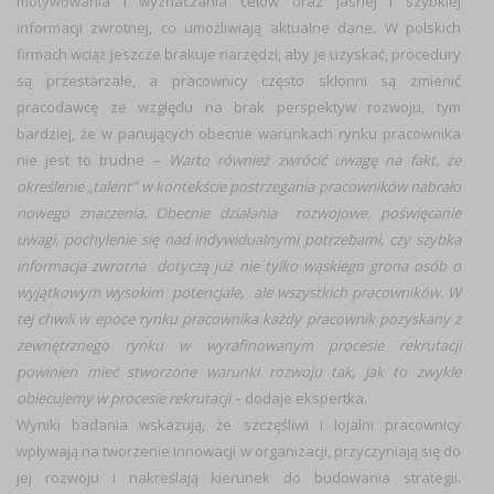
motywowania i wyznaczania celów oraz jasnej i szybkiej
informacji zwrotnej, co umożliwiają aktualne dane
.
W polskich
firmach wciąż jeszcze brakuje narzędzi, aby je uzyskać, procedury
są przestarzałe, a pracownicy często skłonni są zmienić
pracodawcę ze względu na brak perspektyw rozwoju, tym
bardziej, że w panujących obecnie warunkach rynku pracownika
nie jest to trudne
– Warto również zwrócić uwagę na fakt, że
określenie „talent” w kontekście postrzegania pracowników nabrało
nowego znaczenia. Obecnie działania rozwojowe, poświęcanie
uwagi, pochylenie się nad indywidualnymi potrzebami, czy szybka
informacja zwrotna dotyczą już nie tylko wąskiego grona osób o
wyjątkowym wysokim potencjale, ale wszystkich pracowników. W
tej chwili w epoce rynku pracownika każdy pracownik pozyskany z
zewnętrznego rynku w wyrafinowanym procesie rekrutacji
powinien mieć stworzone warunki rozwoju tak, jak to zwykle
obiecujemy w procesie rekrutacji –
dodaje ekspertka.
Wyniki badania wskazują, że szczęśliwi i lojalni pracownicy
wpływają na tworzenie innowacji w organizacji, przyczyniają się do
jej rozwoju i nakreślają kierunek do budowania strategii.