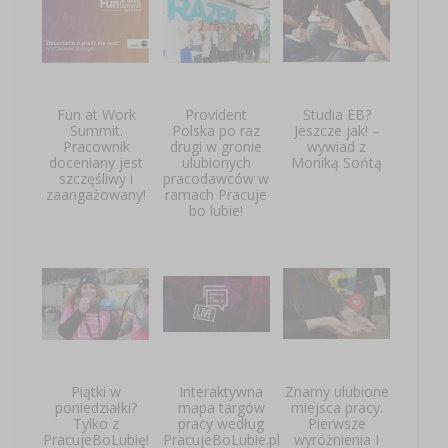
Fun at Work
Provident
Studia EB?
Summit.
Polska po raz
Jeszcze jak! –
Pracownik
drugi w gronie
wywiad z
doceniany jest
ulubionych
Moniką Sońtą
szczęśliwy i
pracodawców w
zaangażowany!
ramach Pracuje
bo lubie!
Piątki w
Interaktywna
Znamy ulubione
poniedziałki?
mapa targów
miejsca pracy.
Tylko z
pracy według
Pierwsze
PracujeBoLubię!
PracujeBoLubie.pl
wyróżnienia I