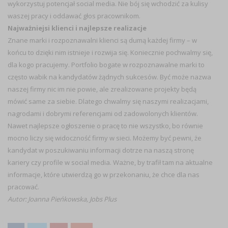
wykorzystuj potencjał social media. Nie bój się wchodzić za kulisy
waszej pracy i oddawać głos pracownikom.
Najważniejsi klienci i najlepsze realizacje
Znane marki i rozpoznawalni klienci są dumą każdej firmy – w
końcu to dzięki nim istnieje i rozwija się. Koniecznie pochwalmy się,
dla kogo pracujemy. Portfolio bogate w rozpoznawalne marki to
często wabik na kandydatów żądnych sukcesów. Być może nazwa
naszej firmy nic im nie powie, ale zrealizowane projekty będą
mówić same za siebie. Dlatego chwalmy się naszymi realizacjami,
nagrodami i dobrymi referencjami od zadowolonych klientów.
Nawet najlepsze ogłoszenie o pracę to nie wszystko, bo równie
mocno liczy się widoczność firmy w sieci. Możemy być pewni, że
kandydat w poszukiwaniu informacji dotrze na naszą stronę
kariery czy profile w social media. Ważne, by trafił tam na aktualne
informacje, które utwierdzą go w przekonaniu, że chce dla nas
pracować.
Autor: Joanna Pieńkowska,
Jobs Plus