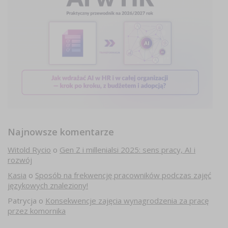
Najnowsze komentarze
Witold Rycio
o
Gen Z i millenialsi 2025: sens pracy, AI i
rozwój
Kasia
o
Sposób na frekwencję pracowników podczas zajęć
językowych znaleziony!
Patrycja
o
Konsekwencje zajęcia wynagrodzenia za pracę
przez komornika