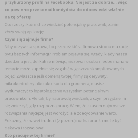
przykurzony profil na Facebooku. Nie jest za dobrze… więc
co powinno przekonać kandydata do odpowiedzi właśnie
na tę ofertę!
Oto rzeczy, które chce wiedzieć potencjalny pracownik, zanim
złoży swoją aplikację:
Czym się zajmuje firma?
Niby oczywista sprawa, bo przecież która firmowa strona ma rację
bytu bez tych informacji? Problem pojawia się, wtedy, kiedy nasza
dziedzina jest, delikatnie mówiąc, niszowa i osoba nieobeznana w
temacie może zupełnie się zagubić w gąszczu skomplikowanych
pojęć. Zwłaszcza jeśli domeną twojej firmy są derywaty,
mikrokontrolery albo akcesoria dla groomera, musisz
wytłumaczyć to łopatologicznie wszystkim potencjalnym
pracownikom. Ale tak, by naprawdę wiedzieli, z czym przyjdzie im
się zmierzyć, gdy rozpoczną pracę. Wiem, że czasem najprostsze
rozwiązania najciężej jest wdrożyć, ale zdecydowanie warto.
Pokażmy, że nawet trudna i (z pozoru) nudna branża może być
ciekawa i rozwojowa!
Kto pracuje w tej firmie?