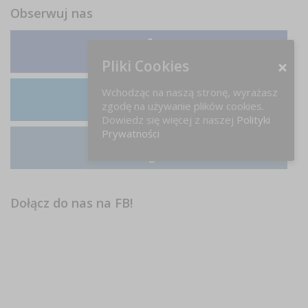
Obserwuj nas
Facebook
Pliki Cookies
Wchodząc na naszą stronę, wyrażasz
zgodę na używanie plików cookies.
LinkedIn
Dowiedz się więcej z naszej
Polityki
Prywatności
Instagram
Dołącz do nas na FB!