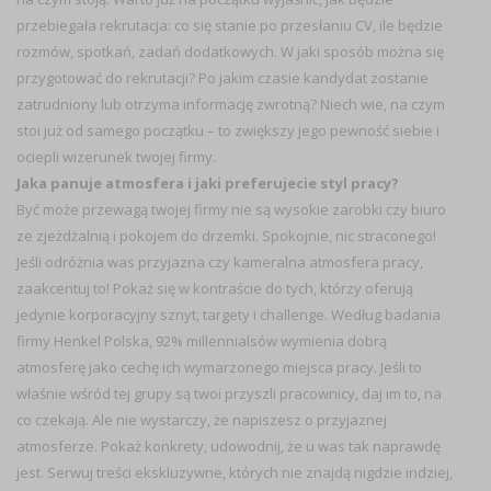
przebiegała rekrutacja: co się stanie po przesłaniu CV, ile będzie
rozmów, spotkań, zadań dodatkowych. W jaki sposób można się
przygotować do rekrutacji? Po jakim czasie kandydat zostanie
zatrudniony lub otrzyma informację zwrotną? Niech wie, na czym
stoi już od samego początku – to zwiększy jego pewność siebie i
ociepli wizerunek twojej firmy.
Jaka panuje atmosfera i jaki preferujecie styl pracy?
Być może przewagą twojej firmy nie są wysokie zarobki czy biuro
ze zjeżdżalnią i pokojem do drzemki. Spokojnie, nic straconego!
Jeśli odróżnia was przyjazna czy kameralna atmosfera pracy,
zaakcentuj to! Pokaż się w kontraście do tych, którzy oferują
jedynie korporacyjny sznyt, targety i challenge. Według badania
firmy Henkel Polska, 92% millennialsów wymienia dobrą
atmosferę jako cechę ich wymarzonego miejsca pracy. Jeśli to
właśnie wśród tej grupy są twoi przyszli pracownicy, daj im to, na
co czekają. Ale nie wystarczy, że napiszesz o przyjaznej
atmosferze. Pokaż konkrety, udowodnij, że u was tak naprawdę
jest. Serwuj treści ekskluzywne, których nie znajdą nigdzie indziej,