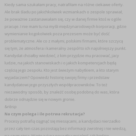
Kiedy sama szukałam pracy, natrafiłam na różne ciekawe oferty.
Ale brak śladu po jakichkolwiek wzmiankach o zespole sprawiał,
że poważnie zastanawiałam się, czy w danej firmie ktoś w ogóle
pracuje. I nie mam tu na myśli międzynarodowych korporacji, gdzie
wymienianie kogokolwiek poza prezesem może być dość
problematyczne. Ale co z małymi, polskimi firmami, które szczycą
się tym, że atmosfera i kameralny zespół to ich najsilniejszy punkt.
Kandydat chciałby wiedzieć, z kim przyjdzie mu pracować, jacy
ludzie, na jakich stanowiskach i o jakich kompetencjach będą
częścią jego zespołu. Kto jest świeżym nabytkiem, a kto starym
wyjadaczem? Opowiedz historię swojej firmy i przedstaw
kandydatowi jego przyszłych współpracowników. To też
niezawodny sposób, by znaleźć osobę podobną do was, która
dobrze odnajdzie się w nowym gronie.
&nbsp
Na czym polega i ile potrwa rekrutacja?
Procesy potrafią ciągnąć się miesiącami, a kandydaci nierzadko
przez cały ten czas pozostają bez informacji zwrotnej i nie wiedzą,
na czym stoją. Warto już na początku wyjaśnić, jak będzie