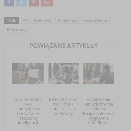
TAGI:
CV
feedback
kandydaci
oczekiwania
Rekrutacja
POWIĄZANE ARTYKUŁY
AI w rekrutacji.
Pełny etat albo
Oczekiwania
74%
nic? Polska
kandydatów się
kandydatów
nadal odstaje
zmieniły.
korzysta ze
od Europy
Bezpieczeństwo
sztucznej
wygrywa z
inteligencji
benefitami