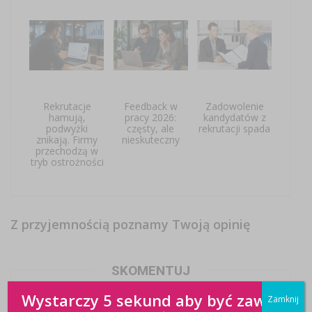
Rekrutacje
Feedback w
Zadowolenie
hamują,
pracy 2026:
kandydatów z
podwyżki
częsty, ale
rekrutacji spada
znikają. Firmy
nieskuteczny
przechodzą w
tryb ostrożności
Z przyjemnością poznamy Twoją opinię
SKOMENTUJ
Wystarczy 5 sekund aby być zawsze
Zamknij