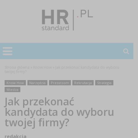
Strona główna
»
Know How
»
Jak przekonać kandydata do wyboru
twojej firmy?
Know How
Narzędzia
Pressroom
Rekrutacja
Strategia
Wiedza
Jak przekonać
kandydata do wyboru
twojej firmy?
redakcja