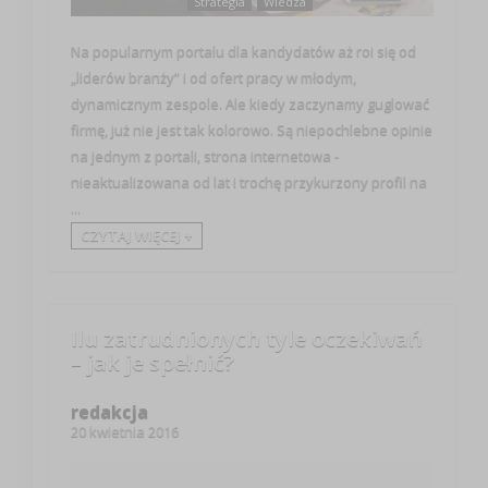
Strategia
Wiedza
Na popularnym portalu dla kandydatów aż roi się od
„liderów branży” i od ofert pracy w młodym,
dynamicznym zespole. Ale kiedy zaczynamy guglować
firmę, już nie jest tak kolorowo. Są niepochlebne opinie
na jednym z portali, strona internetowa -
nieaktualizowana od lat i trochę przykurzony profil na
...
CZYTAJ WIĘCEJ +
Ilu zatrudnionych tyle oczekiwań
– jak je spełnić?
redakcja
20 kwietnia 2016