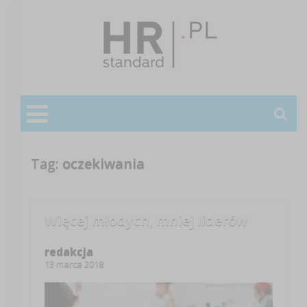
Tag:
oczekiwania
Więcej młodych, mniej liderów
redakcja
13 marca 2018