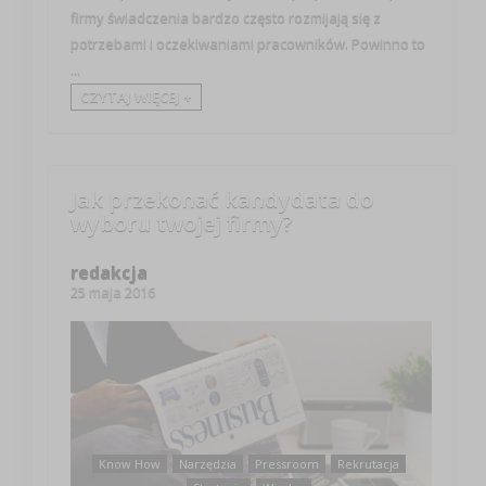
firmy świadczenia bardzo często rozmijają się z
potrzebami i oczekiwaniami pracowników. Powinno to
...
CZYTAJ WIĘCEJ +
Jak przekonać kandydata do
wyboru twojej firmy?
redakcja
25 maja 2016
Know How
Narzędzia
Pressroom
Rekrutacja