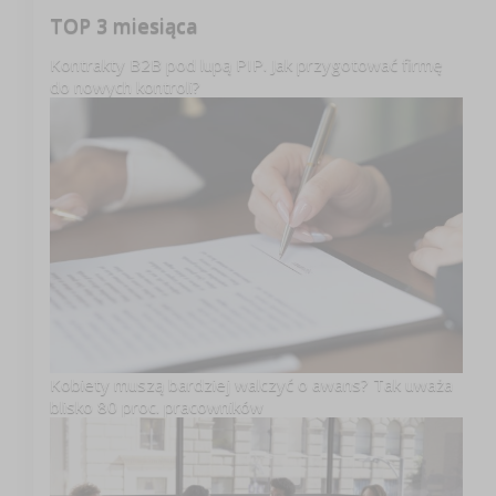
TOP 3 miesiąca
Kontrakty B2B pod lupą PIP. Jak przygotować firmę
do nowych kontroli?
Kobiety muszą bardziej walczyć o awans? Tak uważa
blisko 80 proc. pracowników