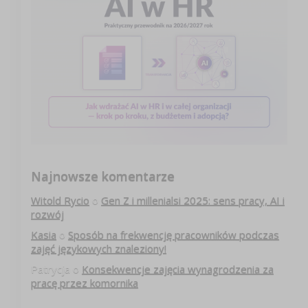
Najnowsze komentarze
Witold Rycio
o
Gen Z i millenialsi 2025: sens pracy, AI i
rozwój
Kasia
o
Sposób na frekwencję pracowników podczas
zajęć językowych znaleziony!
Patrycja
o
Konsekwencje zajęcia wynagrodzenia za
pracę przez komornika