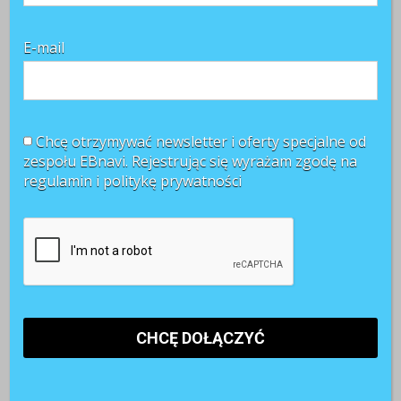
efektywności, zaangażowania i przynoszenia ...
CZYTAJ WIĘCEJ +
E-mail
Chcę otrzymywać newsletter i oferty specjalne od
zespołu EBnavi. Rejestrując się wyrażam zgodę na
regulamin i
politykę prywatności