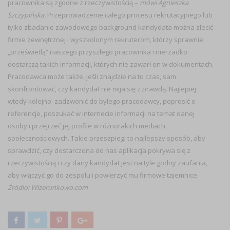
pracownika są zgodne z rzeczywistością –
mówi Agnieszka
Szczypińska.
Przeprowadzenie całego procesu rekrutacyjnego lub
tylko zbadanie zawodowego background kandydata można zlecić
firmie zewnętrznej i wyszkolonym rekruterom, którzy sprawnie
„prześwietlą” naszego przyszłego pracownika i nierzadko
dostarczą takich informacji, których nie zawarł on w dokumentach.
Pracodawca może także, jeśli znajdzie na to czas, sam
skonfrontować, czy kandydat nie mija się z prawdą. Najlepiej
wtedy kolejno: zadzwonić do byłego pracodawcy, poprosić o
referencje, poszukać w internecie informacji na temat danej
osoby i przejrzeć jej profile w różnorakich mediach
społecznościowych. Takie przeszpiegi to najlepszy sposób, aby
sprawdzić, czy dostarczona do nas aplikacja pokrywa się z
rzeczywistością i czy dany kandydat jest na tyle godny zaufania,
aby włączyć go do zespołu i powierzyć mu firmowe tajemnice.
Źródło: Wizerunkowo.com