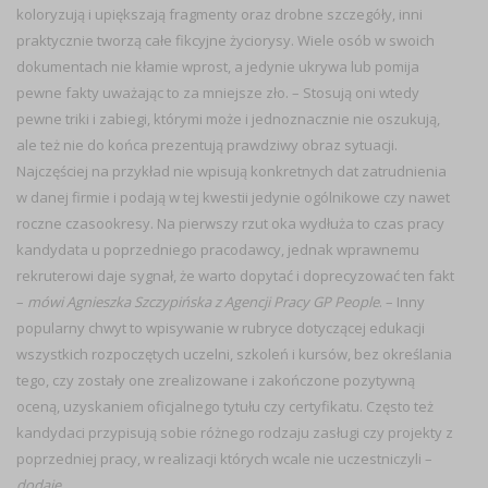
koloryzują i upiększają fragmenty oraz drobne szczegóły, inni
praktycznie tworzą całe fikcyjne życiorysy. Wiele osób w swoich
dokumentach nie kłamie wprost, a jedynie ukrywa lub pomija
pewne fakty uważając to za mniejsze zło. – Stosują oni wtedy
pewne triki i zabiegi, którymi może i jednoznacznie nie oszukują,
ale też nie do końca prezentują prawdziwy obraz sytuacji.
Najczęściej na przykład nie wpisują konkretnych dat zatrudnienia
w danej firmie i podają w tej kwestii jedynie ogólnikowe czy nawet
roczne czasookresy. Na pierwszy rzut oka wydłuża to czas pracy
kandydata u poprzedniego pracodawcy, jednak wprawnemu
rekruterowi daje sygnał, że warto dopytać i doprecyzować ten fakt
–
mówi Agnieszka Szczypińska z Agencji Pracy GP People
. – Inny
popularny chwyt to wpisywanie w rubryce dotyczącej edukacji
wszystkich rozpoczętych uczelni, szkoleń i kursów, bez określania
tego, czy zostały one zrealizowane i zakończone pozytywną
oceną, uzyskaniem oficjalnego tytułu czy certyfikatu. Często też
kandydaci przypisują sobie różnego rodzaju zasługi czy projekty z
poprzedniej pracy, w realizacji których wcale nie uczestniczyli –
dodaje
.