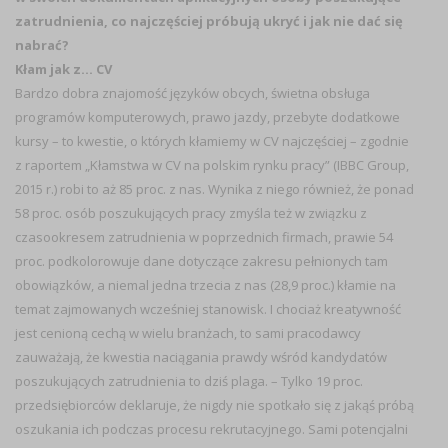
zatrudnienia, co najczęściej próbują ukryć i jak nie dać się
nabrać?
Kłam jak z… CV
Bardzo dobra znajomość języków obcych, świetna obsługa
programów komputerowych, prawo jazdy, przebyte dodatkowe
kursy – to kwestie, o których kłamiemy w CV najczęściej – zgodnie
z raportem „Kłamstwa w CV na polskim rynku pracy” (IBBC Group,
2015 r.) robi to aż 85 proc. z nas. Wynika z niego również, że ponad
58 proc. osób poszukujących pracy zmyśla też w związku z
czasookresem zatrudnienia w poprzednich firmach, prawie 54
proc. podkolorowuje dane dotyczące zakresu pełnionych tam
obowiązków, a niemal jedna trzecia z nas (28,9 proc.) kłamie na
temat zajmowanych wcześniej stanowisk. I chociaż kreatywność
jest cenioną cechą w wielu branżach, to sami pracodawcy
zauważają, że kwestia naciągania prawdy wśród kandydatów
poszukujących zatrudnienia to dziś plaga. – Tylko 19 proc.
przedsiębiorców deklaruje, że nigdy nie spotkało się z jakąś próbą
oszukania ich podczas procesu rekrutacyjnego. Sami potencjalni