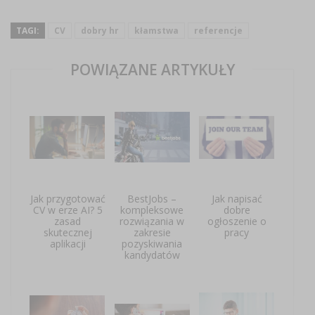
TAGI:
CV
dobry hr
kłamstwa
referencje
POWIĄZANE ARTYKUŁY
Jak przygotować
BestJobs –
Jak napisać
CV w erze AI? 5
kompleksowe
dobre
zasad
rozwiązania w
ogłoszenie o
skutecznej
zakresie
pracy
aplikacji
pozyskiwania
kandydatów