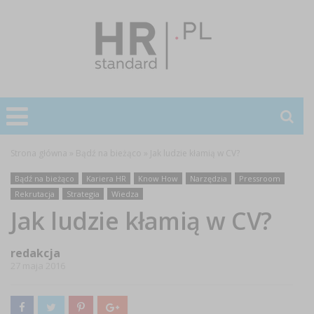
Strona główna
»
Bądź na bieżąco
»
Jak ludzie kłamią w CV?
Bądź na bieżąco
Kariera HR
Know How
Narzędzia
Pressroom
Rekrutacja
Strategia
Wiedza
Jak ludzie kłamią w CV?
redakcja
27 maja 2016