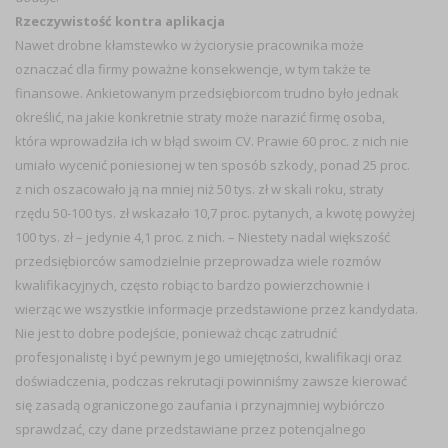
Rzeczywistość kontra aplikacja
Nawet drobne kłamstewko w życiorysie pracownika może
oznaczać dla firmy poważne konsekwencje, w tym także te
finansowe. Ankietowanym przedsiębiorcom trudno było jednak
określić, na jakie konkretnie straty może narazić firmę osoba,
która wprowadziła ich w błąd swoim CV. Prawie 60 proc. z nich nie
umiało wycenić poniesionej w ten sposób szkody, ponad 25 proc.
z nich oszacowało ją na mniej niż 50 tys. zł w skali roku, straty
rzędu 50-100 tys. zł wskazało 10,7 proc. pytanych, a kwotę powyżej
100 tys. zł – jedynie 4,1 proc. z nich. – Niestety nadal większość
przedsiębiorców samodzielnie przeprowadza wiele rozmów
kwalifikacyjnych, często robiąc to bardzo powierzchownie i
wierząc we wszystkie informacje przedstawione przez kandydata.
Nie jest to dobre podejście, ponieważ chcąc zatrudnić
profesjonalistę i być pewnym jego umiejętności, kwalifikacji oraz
doświadczenia, podczas rekrutacji powinniśmy zawsze kierować
się zasadą ograniczonego zaufania i przynajmniej wybiórczo
sprawdzać, czy dane przedstawiane przez potencjalnego