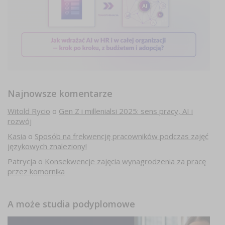
Najnowsze komentarze
Witold Rycio
o
Gen Z i millenialsi 2025: sens pracy, AI i
rozwój
Kasia
o
Sposób na frekwencję pracowników podczas zajęć
językowych znaleziony!
Patrycja
o
Konsekwencje zajęcia wynagrodzenia za pracę
przez komornika
A może studia podyplomowe