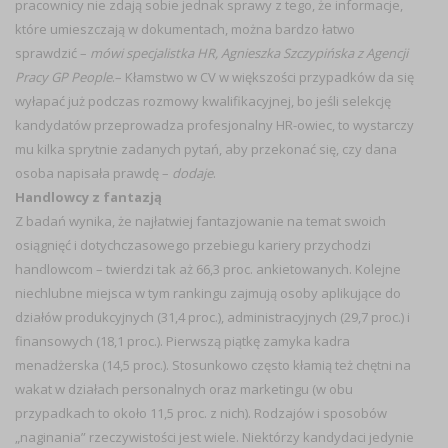
pracownicy nie zdają sobie jednak sprawy z tego, że informacje,
które umieszczają w dokumentach, można bardzo łatwo
sprawdzić –
mówi specjalistka HR, Agnieszka Szczypińska z Agencji
Pracy GP People
.– Kłamstwo w CV w większości przypadków da się
wyłapać już podczas rozmowy kwalifikacyjnej, bo jeśli selekcję
kandydatów przeprowadza profesjonalny HR-owiec, to wystarczy
mu kilka sprytnie zadanych pytań, aby przekonać się, czy dana
osoba napisała prawdę –
dodaje
.
Handlowcy z fantazją
Z badań wynika, że najłatwiej fantazjowanie na temat swoich
osiągnięć i dotychczasowego przebiegu kariery przychodzi
handlowcom – twierdzi tak aż 66,3 proc. ankietowanych. Kolejne
niechlubne miejsca w tym rankingu zajmują osoby aplikujące do
działów produkcyjnych (31,4 proc.), administracyjnych (29,7 proc.) i
finansowych (18,1 proc.). Pierwszą piątkę zamyka kadra
menadżerska (14,5 proc.). Stosunkowo często kłamią też chętni na
wakat w działach personalnych oraz marketingu (w obu
przypadkach to około 11,5 proc. z nich). Rodzajów i sposobów
„naginania” rzeczywistości jest wiele. Niektórzy kandydaci jedynie