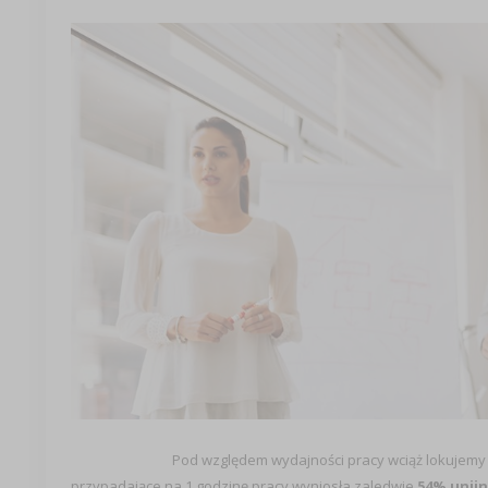
Pod względem wydajności pracy wciąż lokujemy
przypadające na 1 godzinę pracy wyniosła zaledwie
54% unijn