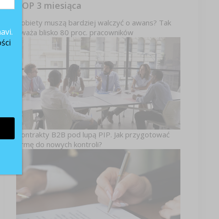
TOP 3 miesiąca
Kobiety muszą bardziej walczyć o awans? Tak
avi.
uważa blisko 80 proc. pracowników
ści
Kontrakty B2B pod lupą PIP. Jak przygotować
firmę do nowych kontroli?