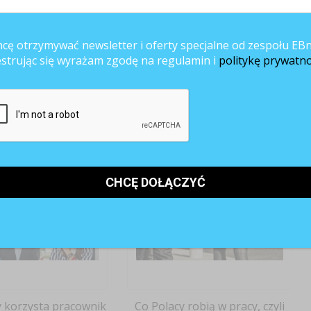
cę otrzymywać newsletter i oferty specjalne od zespołu EBn
estrując się wyrażam zgodę na regulamin i
politykę prywatno
 grafik popłaca!
Wolny wzrost gospodarczy
y korzysta pracownik
Co Polacy robią w pracy, czyli