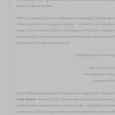
przez Sedlak & Sedlak.
PKB na 1 godzinę pracy to najbardziej miarodajny sposób wyr
Polsce wyniosła 54% unijnej średniej. – To bardzo niski wynik 
Łotwa (47%), Rumunia (43%) oraz Bułgaria (41%). Dobrą wiadomo
procentowych. W zestawieniu krajów Wspólnoty awansowała tym
Jabłońska z portalu rynekpracy.pl
Wydajność pracy* w kraja
* PKB (według PPS) pr
**dla Belgii, Malty, Wielk
Opracowanie Sedla
Jak kształtuje się wydajność pracy w poszczególnych częściach 
oraz śląskie.
W latach 2002-2009 wydajność najbardziej wzrosł
produktywne województwa w naszym kraju – lubelskie, podkarpa
wydajności. Różnice regionalne w rozwoju gospodarczym w anali