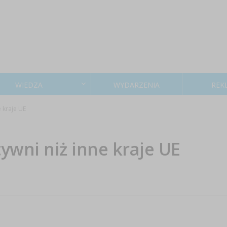
WIEDZA
WYDARZENIA
REK
 kraje UE
ywni niż inne kraje UE