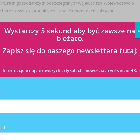
strukturach gospodarczych poszczególnych województw. Województwo o
uje bardzo wysoka produktywność w sektorze przemysłowym.
. W pierwszej jego części przedstawiono produktywność pracy w naszym kraju na tle innych
Wystarczy 5 sekund aby być zawsze na
Z
 na 1 pracującego oraz PKB przypadającym na 1 przepracowaną godzinę. Druga część publikacj
bieżąco.
tosowano wskaźnik: wartość dodana brutto przypadająca na 1 pracującego. W trzeciej części
Zapisz się do naszego newslettera tutaj:
Informacje o najciekawszych artykułach i nowościach w świecie HR.
ę
ANE ARTYKUŁY
ail