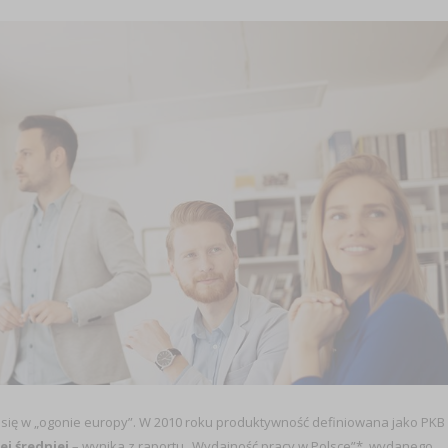
 się w „ogonie europy”. W 2010 roku produktywność definiowana jako PKB
ej średniej
– wynika z raportu „Wydajność pracy w Polsce”*, wydanego