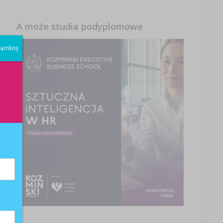
A może studia podyplomowe
amknij
i