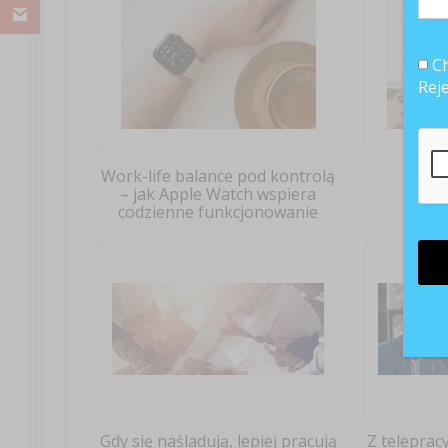
Ch
Rej
Work-life balance pod kontrolą
Dobry
– jak Apple Watch wspiera
codzienne funkcjonowanie
Gdy się naśladują, lepiej pracują
Z teleprac