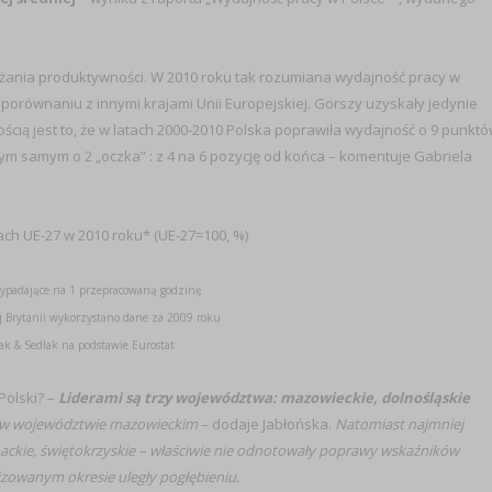
ażania produktywności. W 2010 roku tak rozumiana wydajność pracy w
w porównaniu z innymi krajami Unii Europejskiej. Gorszy uzyskały jedynie
ścią jest to, że w latach 2000-2010 Polska poprawiła wydajność o 9 punkt
 samym o 2 „oczka” : z 4 na 6 pozycję od końca – komentuje Gabriela
ch UE-27 w 2010 roku* (UE-27=100, %)
zypadające na 1 przepracowaną godzinę
iej Brytanii wykorzystano dane za 2009 roku
k & Sedlak na podstawie Eurostat
Polski? –
Liderami są trzy województwa: mazowieckie, dolnośląskie
a w województwie mazowieckim
– dodaje Jabłońska.
Natomiast najmniej
ckie, świętokrzyskie – właściwie nie odnotowały poprawy wskaźników
zowanym okresie uległy pogłębieniu.