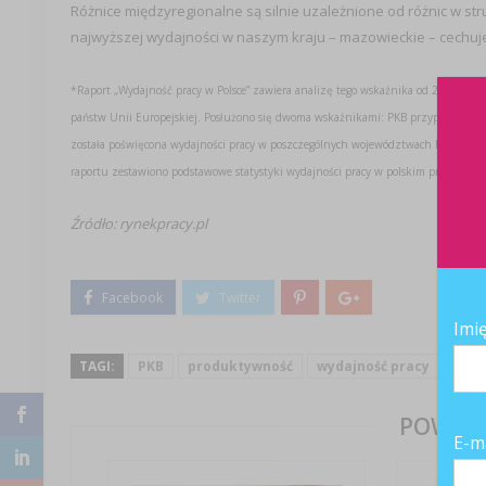
Różnice międzyregionalne są silnie uzależnione od różnic w 
najwyższej wydajności w naszym kraju – mazowieckie – cech
*Raport „Wydajność pracy w Polsce” zawiera analizę tego wskaźnika od 2000 roku
państw Unii Europejskiej. Posłużono się dwoma wskaźnikami: PKB przypadającym
została poświęcona wydajności pracy w poszczególnych województwach Polski. Zas
raportu zestawiono podstawowe statystyki wydajności pracy w polskim przemyśle.
Źródło: rynekpracy.pl
Imi
TAGI:
PKB
produktywność
wydajność pracy
POWIĄZ
E-m