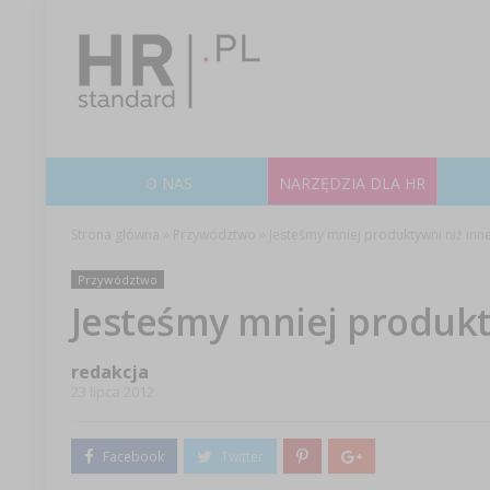
O NAS
NARZĘDZIA DLA HR
Strona główna
»
Przywództwo
»
Jesteśmy mniej produktywni niż inne
Przywództwo
Jesteśmy mniej produkt
redakcja
23 lipca 2012