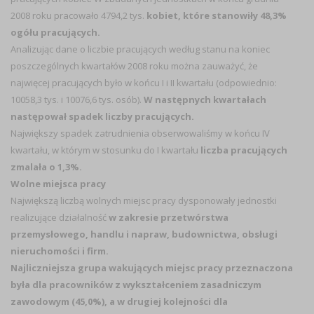
2008 roku pracowało 4794,2 tys.
kobiet, które stanowiły 48,3%
ogółu pracujących.
Analizując dane o liczbie pracujących według stanu na koniec
poszczególnych kwartałów 2008 roku można zauważyć, że
najwięcej pracujących było w końcu I i II kwartału (odpowiednio:
10058,3 tys. i 10076,6 tys. osób).
W następnych kwartałach
następował spadek liczby pracujących.
Największy spadek zatrudnienia obserwowaliśmy w końcu IV
kwartału, w którym w stosunku do I kwartału
liczba pracujących
zmalała o 1,3%.
Wolne miejsca pracy
Największą liczbą wolnych miejsc pracy dysponowały jednostki
realizujące działalność
w zakresie przetwórstwa
przemysłowego, handlu i napraw, budownictwa, obsługi
nieruchomości i firm.
Najliczniejsza grupa wakujących miejsc pracy przeznaczona
była dla pracowników z wykształceniem zasadniczym
zawodowym (45,0%), a w drugiej kolejności dla