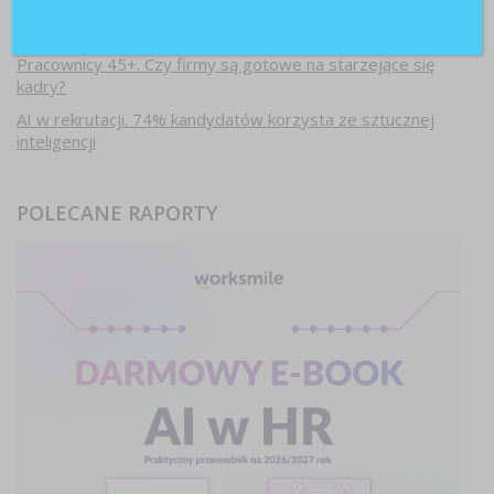
Paraliż decyzyjny w firmach. Dlaczego ostrożność hamuje
rozwój?
Pracownicy 45+. Czy firmy są gotowe na starzejące się
kadry?
AI w rekrutacji. 74% kandydatów korzysta ze sztucznej
inteligencji
POLECANE RAPORTY