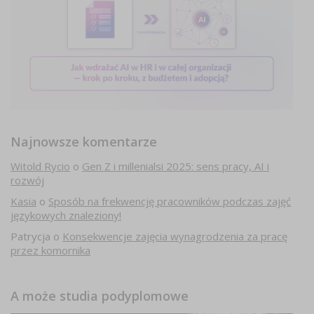
Najnowsze komentarze
Witold Rycio
o
Gen Z i millenialsi 2025: sens pracy, AI i
rozwój
Kasia
o
Sposób na frekwencję pracowników podczas zajęć
językowych znaleziony!
Patrycja
o
Konsekwencje zajęcia wynagrodzenia za pracę
przez komornika
A może studia podyplomowe