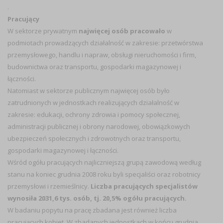
.
Pracujący
W sektorze prywatnym
najwięcej osób pracowało
w
podmiotach prowadzących działalność w zakresie: przetwórstwa
przemysłowego, handlu i napraw, obsługi nieruchomości i firm,
budownictwa oraz transportu, gospodarki magazynowej i
łączności.
Natomiast w sektorze publicznym najwięcej osób było
zatrudnionych w jednostkach realizujących działalność w
zakresie: edukacji, ochrony zdrowia i pomocy społecznej,
administracji publicznej i obrony narodowej, obowiązkowych
ubezpieczeń społecznych i zdrowotnych oraz transportu,
gospodarki magazynowej i łączności.
Wśród ogółu pracujących najliczniejszą grupą zawodową według
stanu na koniec grudnia 2008 roku byli specjaliści oraz robotnicy
przemysłowi i rzemieślnicy.
Liczba pracujących specjalistów
wynosiła 2031,6 tys. osób, tj. 20,5% ogółu pracujących.
W badaniu popytu na pracę zbadana jest również liczba
pracujących kobiet. W zbadanych jednostkach w końcu grudnia