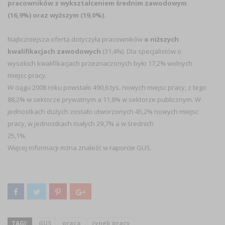
pracowników z wykształceniem średnim zawodowym
(16,9%) oraz wyższym (19,0%).
Najliczniejsza oferta dotyczyła pracowników
o niższych
kwalifikacjach zawodowych
(31,4%). Dla specjalistów o
wysokich kwalifikacjach przeznaczonych było 17,2% wolnych
miejsc pracy.
W ciągu 2008 roku powstało 490,6 tys. nowych miejsc pracy, z tego
88,2% w sektorze prywatnym a 11,8% w sektorze publicznym. W
jednostkach dużych zostało utworzonych 45,2% nowych miejsc
pracy, w jednostkach małych 29,7% a w średnich
25,1%.
Więcej informacji mżna znaleźć w
raporcie GUS.
TAGI:
GUS
praca
rynek pracy