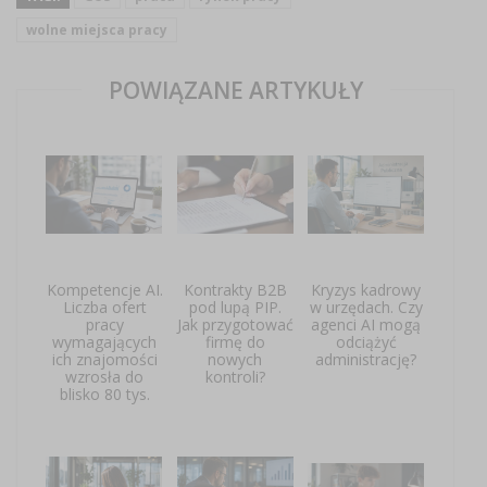
wolne miejsca pracy
POWIĄZANE ARTYKUŁY
Kompetencje AI.
Kontrakty B2B
Kryzys kadrowy
Liczba ofert
pod lupą PIP.
w urzędach. Czy
pracy
Jak przygotować
agenci AI mogą
wymagających
firmę do
odciążyć
ich znajomości
nowych
administrację?
wzrosła do
kontroli?
blisko 80 tys.