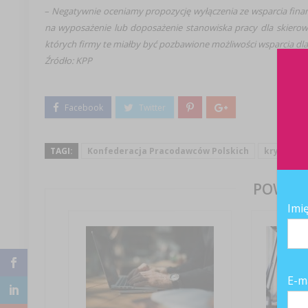
–
Negatywnie oceniamy propozycję wyłączenia ze wsparcia fina
na wyposażenie lub doposażenie stanowiska pracy dla skier
których firmy te miałby być pozbawione możliwości wsparcia dl
Źródło: KPP
TAGI:
Konfederacja Pracodawców Polskich
kryzys
POWIĄZ
Imi
E-m