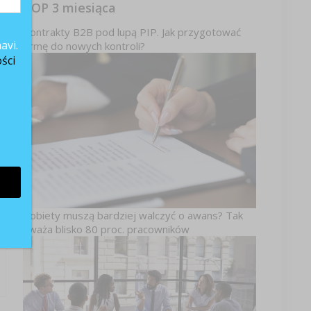
TOP 3 miesiąca
Kontrakty B2B pod lupą PIP. Jak przygotować
avi.
firmę do nowych kontroli?
ści
Kobiety muszą bardziej walczyć o awans? Tak
uważa blisko 80 proc. pracowników