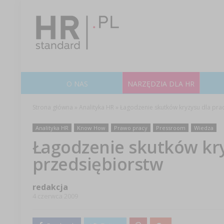
O NAS
NARZĘDZIA DLA HR
Strona główna
»
Analityka HR
»
Łagodzenie skutków kryzysu dla pra
Analityka HR
Know How
Prawo pracy
Pressroom
Wiedza
Łagodzenie skutków kry
przedsiębiorstw
redakcja
4 czerwca 2009