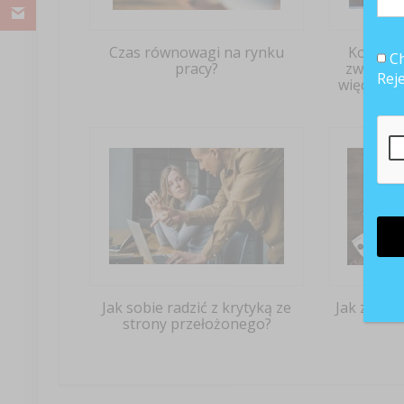
Czas równowagi na rynku
Korona
Ch
pracy?
zwolnić
Rej
więcej zg
p
Jak sobie radzić z krytyką ze
Jak zacho
strony przełożonego?