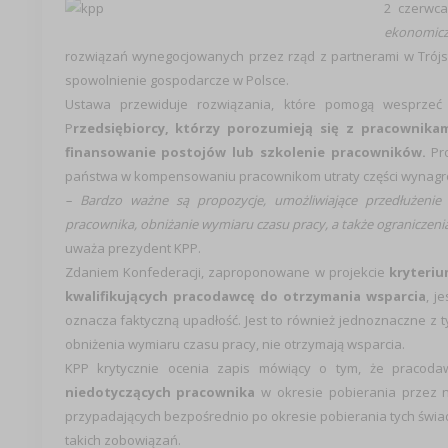
2 czerwca
ekonomicz
rozwiązań wynegocjowanych przez rząd z partnerami w Trójs
spowolnienie gospodarcze w Polsce.
Ustawa przewiduje rozwiązania, które pomogą wesprzeć 
P
rzedsiębiorcy, którzy porozumieją się z pracownika
finansowanie postojów lub szkolenie pracowników.
Pro
państwa w kompensowaniu pracownikom utraty części wynagro
– Bardzo ważne są propozycje, umożliwiające przedłużenie 
pracownika, obniżanie wymiaru czasu pracy, a także ograniczen
uważa prezydent KPP.
Zdaniem Konfederacji, zaproponowane w projekcie
kryteriu
kwalifikujących pracodawcę do otrzymania wsparcia
, j
oznacza faktyczną upadłość. Jest to również jednoznaczne z ty
obniżenia wymiaru czasu pracy, nie otrzymają wsparcia.
KPP krytycznie ocenia zapis mówiący o tym, że pracod
niedotyczących pracownika
w okresie pobierania przez n
przypadających bezpośrednio po okresie pobierania tych świadc
takich zobowiązań.