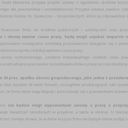
 Rada Ministrów przyjęła projekt ustawy
o łagodzeniu skutków kryzy
nego dla pracowników i przedsiębiorców.
Przyjęta ustawa zawiera czę
tronnej Komisji ds. Społeczno – Gospodarczych, które są odpowiedzią 
finansowo firmy ze środków publicznych i uelastycznić czas prac
mi i obniżą wymiar czasu pracy, będą mogli uzyskać wsparcie 
ponowane rozwiązania umożliwią pracodawcom ubieganie się o pom
dzenia w wyniku redukcji wymiaru czasu pracy.
okresu rozliczeniowego, ustalenie indywidualnego rozkładu czasu pra
ia w zatrudnianiu pracownika na podstawie umów o pracę na czas określony
m 30 proc. spadku obrotu gospodarczego, jako jedna z przesłan
est zbyt wysokie. W wielu firmach, szczególnie produkcyjnych, taki spad
m, że firmy które mają kłopoty i porozumiały się z pracownikami w kwest
awca
nie będzie mógł wypowiedzieć umowy o pracę z przycz
iego świadczeń określonych w projekcie, a także w okresie 12 miesię
zeń. Istnieje obawa, że w dobie kryzysu firmy nie będą w stanie podjąć s