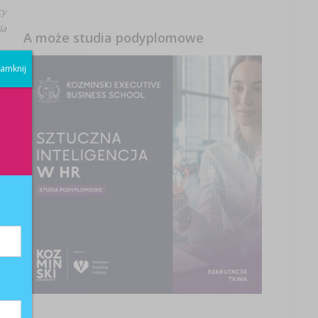
cy
la
A może studia podyplomowe
amknij