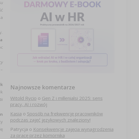
su
ść
na
y.
na
oc
cy
 –
ek
Najnowsze komentarze
ek
Witold Rycio
o
Gen Z i millenialsi 2025: sens
ii
pracy, AI i rozwój
Kasia
o
Sposób na frekwencję pracowników
yn
podczas zajęć językowych znaleziony!
cy
Patrycja
o
Konsekwencje zajęcia wynagrodzenia
ię
za pracę przez komornika