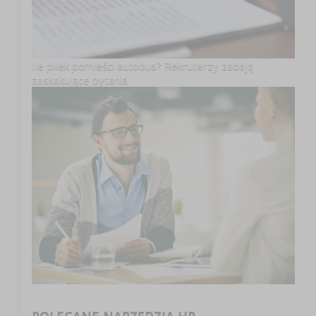
Ile piłek pomieści autobus? Rekruterzy zadają
zaskakujące pytania
POLECANE NARZĘDZIA HR