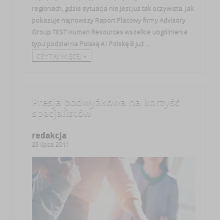
regionach, gdzie sytuacja nie jest już tak oczywista. Jak
pokazuje najnowszy Raport Płacowy firmy Advisory
Group TEST Human Resources wszelkie uogólnienia
typu podział na Polskę A i Polskę B już ...
CZYTAJ WIĘCEJ +
Presja podwyżkowa na korzyść
specjalistów
redakcja
25 lipca 2011