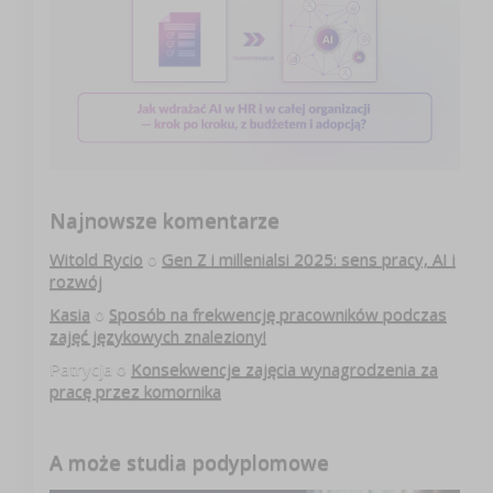
Najnowsze komentarze
Witold Rycio
o
Gen Z i millenialsi 2025: sens pracy, AI i
rozwój
Kasia
o
Sposób na frekwencję pracowników podczas
zajęć językowych znaleziony!
Patrycja
o
Konsekwencje zajęcia wynagrodzenia za
pracę przez komornika
A może studia podyplomowe