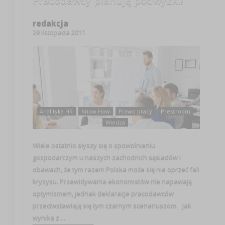
Pracodawcy planują podwyżki!
redakcja
29 listopada 2011
Analityka HR
Know How
Prawo pracy
Pressroom
Wiedza
Wiele ostatnio słyszy się o spowolnieniu
gospodarczym u naszych zachodnich sąsiadów i
obawach, że tym razem Polska może się nie oprzeć fali
kryzysu. Przewidywania ekonomistów nie napawają
optymizmem, jednak deklaracje pracodawców
przeciwstawiają się tym czarnym scenariuszom. Jak
wynika z ...