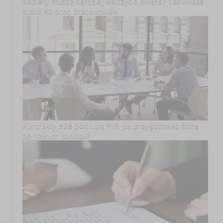
Kobiety muszą bardziej walczyć o awans? Tak uważa
blisko 80 proc. pracowników
Kontrakty B2B pod lupą PIP. Jak przygotować firmę
do nowych kontroli?