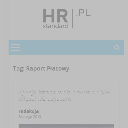
Tag:
Raport Płacowy
Specjalista zarabia nawet o 130%
więcej niż asystent
redakcja
6 lutego 2013