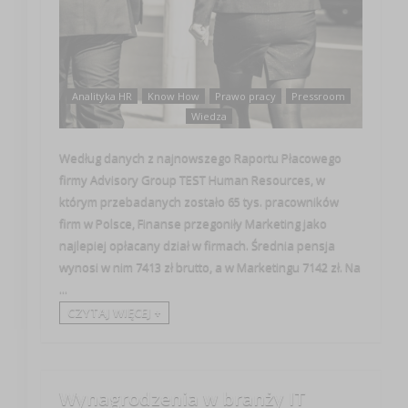
Analityka HR
Know How
Prawo pracy
Pressroom
Wiedza
Według danych z najnowszego Raportu Płacowego
firmy Advisory Group TEST Human Resources, w
którym przebadanych zostało 65 tys. pracowników
firm w Polsce, Finanse przegoniły Marketing jako
najlepiej opłacany dział w firmach. Średnia pensja
wynosi w nim 7413 zł brutto, a w Marketingu 7142 zł. Na
...
CZYTAJ WIĘCEJ +
Wynagrodzenia w branży IT