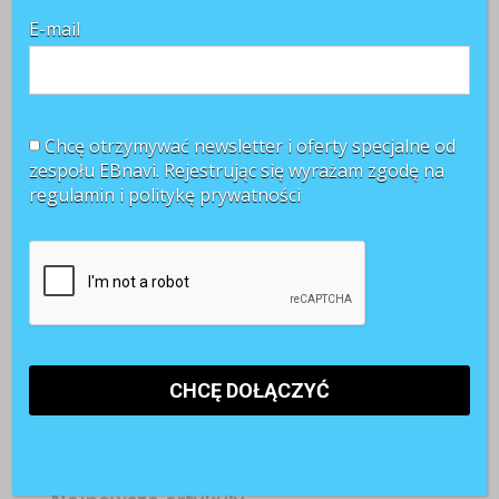
E-mail
Chcę otrzymywać newsletter i oferty specjalne od
zespołu EBnavi. Rejestrując się wyrażam zgodę na
regulamin i
politykę prywatności