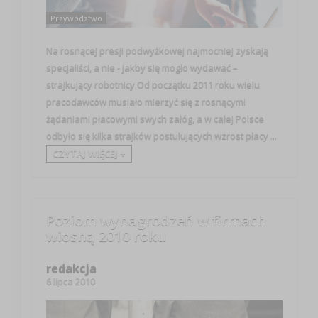
Przywództwo
Na rosnącej presji podwyżkowej najmocniej zyskają
specjaliści, a nie - jakby się mogło wydawać –
strajkujący robotnicy Od początku 2011 roku wielu
pracodawców musiało mierzyć się z rosnącymi
żądaniami płacowymi swych załóg, a w całej Polsce
odbyło się kilka strajków postulujących wzrost płacy ...
CZYTAJ WIĘCEJ +
Poziom wynagrodzeń w firmach
wiosną 2010 roku
redakcja
6 lipca 2010