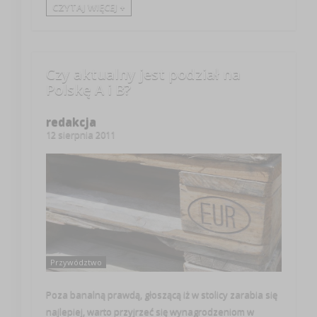
CZYTAJ WIĘCEJ +
Czy aktualny jest podział na
Polskę A i B?
redakcja
12 sierpnia 2011
Przywództwo
Poza banalną prawdą, głoszącą iż w stolicy zarabia się
najlepiej, warto przyjrzeć się wynagrodzeniom w