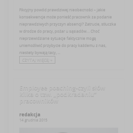
Fikcyjny powód prawdziwej nieobecności – jakie
konsekwencje może ponieść pracownik za podanie
nieprawdziwych przyczyn absencji? Zatrucie, stłuczka
w drodze do pracy, pożar u sąsiadów… Choć
nieprzewidziane sytuacje faktycznie mogą
uniemożliwić przybycie do pracy każdemu z nas,
niestety bywają tacy, ...
CZYTAJ WIĘCEJ +
Employee poaching-czyli słów
kilka o tzw. „podkradaniu”
pracowników
redakcja
14 grudnia 2015