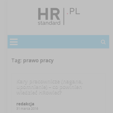
Tag:
prawo pracy
Kary pracownicze (nagana,
upomnienie) – co powinien
wiedzieć HRowiec?
redakcja
31 marca 2016