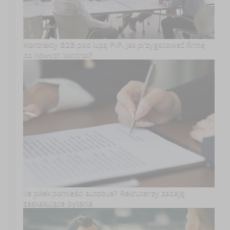
Kontrakty B2B pod lupą PIP. Jak przygotować firmę
do nowych kontroli?
Ile piłek pomieści autobus? Rekruterzy zadają
zaskakujące pytania