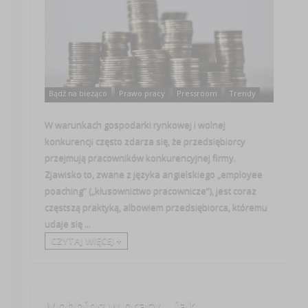
Bądź na bieżąco
Prawo pracy
Pressroom
Trendy
W warunkach gospodarki rynkowej i wolnej
konkurencji często zdarza się, że przedsiębiorcy
przejmują pracowników konkurencyjnej firmy.
Zjawisko to, zwane z języka angielskiego „employee
poaching” („kłusownictwo pracownicze”), jest coraz
częstszą praktyką, albowiem przedsiębiorca, któremu
udaje się ...
CZYTAJ WIĘCEJ +
Mobbing w pracy – jak