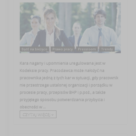
Bądź na bieżąco
Prawo pracy
Pressroom
Trendy
Kara nagany i upomnienia uregulowana jest w
Kodeksie pracy. Pracodawca może nałożyć na
pracownika jedną z tych kar w sytuacji, gdy pracownik
nie przestrzega ustalonej organizacji i porządku w
procesie pracy, przepisów BHP i p.poż., a także
przyjętego sposobu potwierdzania przybycia i
obecności w ...
CZYTAJ WIĘCEJ +