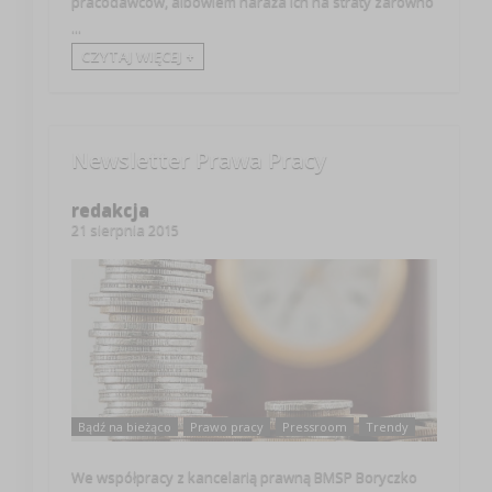
pracodawców, albowiem naraża ich na straty zarówno
...
CZYTAJ WIĘCEJ +
Newsletter Prawa Pracy
redakcja
21 sierpnia 2015
Bądź na bieżąco
Prawo pracy
Pressroom
Trendy
We współpracy z kancelarią prawną BMSP Boryczko