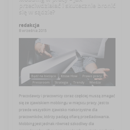
przeciwdziałać i skutecznie bronić
się w sądzie?
redakcja
8 września 2015
Bądź na bieżąco
Know How
Prawo pracy
Pressroom
Strategia
Trendy
Wiedza
Pracodawcy i pracownicy coraz częściej muszą zmagać
się ze zjawiskiem mobbingu w miejscu pracy. Jest to
przede wszystkim zjawisko niekorzystne dla
pracowników, którzy padają ofiarą prześladowania.
Mobbing jest jednak również szkodliwy dla