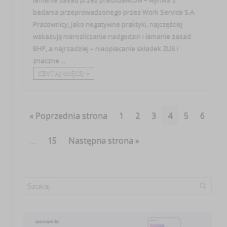
badania przeprowadzonego przez Work Service S.A.
Pracownicy, jako negatywne praktyki, najczęściej
wskazują nierozliczanie nadgodzin i łamanie zasad
BHP, a najrzadziej – nieopłacanie składek ZUS i
znaczne ...
CZYTAJ WIĘCEJ +
« Poprzednia strona
1
2
3
4
5
6
…
15
Następna strona »