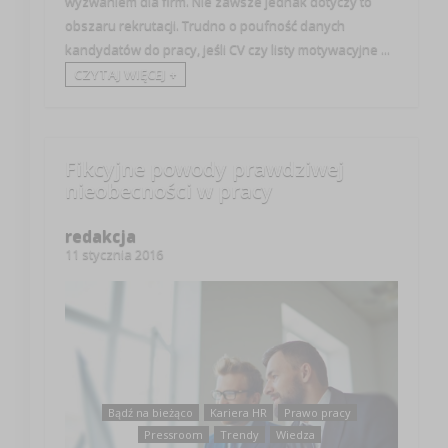
wyzwaniem dla firm. Nie zawsze jednak dotyczy to
obszaru rekrutacji. Trudno o poufność danych
kandydatów do pracy, jeśli CV czy listy motywacyjne ...
CZYTAJ WIĘCEJ +
Fikcyjne powody prawdziwej
nieobecności w pracy
redakcja
11 stycznia 2016
Bądź na bieżąco
Kariera HR
Prawo pracy
Pressroom
Trendy
Wiedza