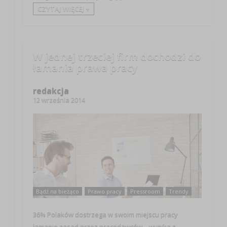
CZYTAJ WIĘCEJ +
W jednej trzeciej firm dochodzi do
łamania prawa pracy
redakcja
12 września 2014
Bądź na bieżąco
Prawo pracy
Pressroom
Trendy
36% Polaków dostrzega w swoim miejscu pracy
łamanie zasad przez pracodawców – wynika z