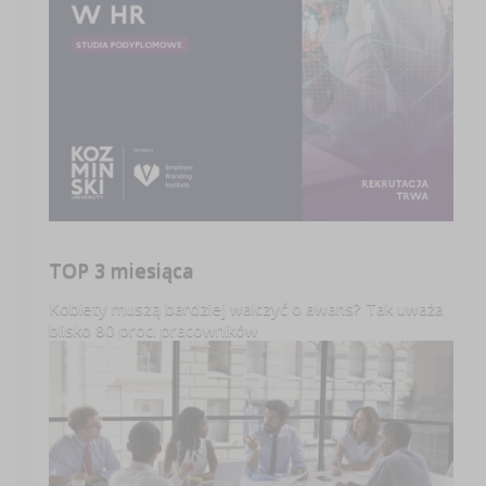
TOP 3 miesiąca
Kobiety muszą bardziej walczyć o awans? Tak uważa
blisko 80 proc. pracowników