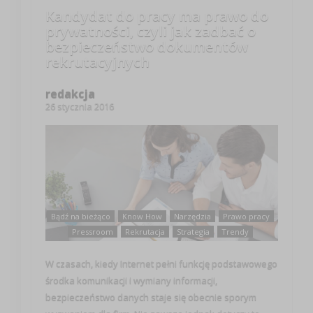
Kandydat do pracy ma prawo do
prywatności, czyli jak zadbać o
bezpieczeństwo dokumentów
rekrutacyjnych
redakcja
26 stycznia 2016
Bądź na bieżąco
Know How
Narzędzia
Prawo pracy
Pressroom
Rekrutacja
Strategia
Trendy
W czasach, kiedy Internet pełni funkcję podstawowego
środka komunikacji i wymiany informacji,
bezpieczeństwo danych staje się obecnie sporym