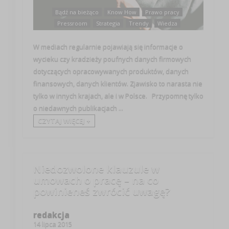
Bądź na bieżąco
Know How
Prawo pracy
Pressroom
Strategia
Trendy
Wiedza
W mediach regularnie pojawiają się informacje o
wycieku czy kradzieży poufnych danych firmowych
dotyczących opracowywanych produktów, danych
finansowych, danych klientów. Zjawisko to narasta nie
tylko w innych krajach, ale i w Polsce. Przypomnę tylko
o niedawnych publikacjach ...
CZYTAJ WIĘCEJ +
Niedozwolone klauzule w
umowach o pracę – na co
powinieneś zwrócić uwagę?
redakcja
14 lipca 2015