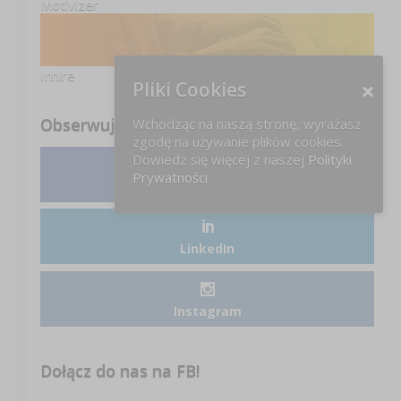
Motivizer
Inhire
Pliki Cookies
Obserwuj nas
Wchodząc na naszą stronę, wyrażasz
zgodę na używanie plików cookies.
Dowiedz się więcej z naszej
Polityki
Prywatności
Facebook
LinkedIn
Instagram
Dołącz do nas na FB!