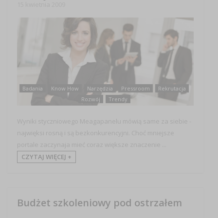
15 kwietnia 2009
Badania
Know How
Narzędzia
Pressroom
Rekrutacja
Rozwój
Trendy
Wyniki styczniowego Meagapanelu mówią same za siebie -
najwięksi rosną i są bezkonkurencyjni. Choć mniejsze
portale zaczynaja mieć coraz większe znaczenie ...
CZYTAJ WIĘCEJ +
Budżet szkoleniowy pod ostrzałem