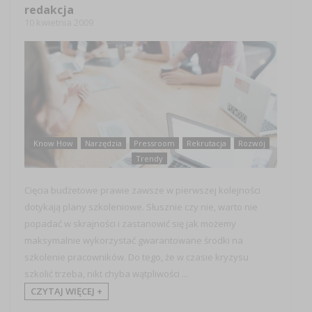
redakcja
10 kwietnia 2009
Know How
Narzędzia
Pressroom
Rekrutacja
Rozwój
Trendy
Cięcia budżetowe prawie zawsze w pierwszej kolejności
dotykają plany szkoleniowe. Słusznie czy nie, warto nie
popadać w skrajności i zastanowić się jak możemy
maksymalnie wykorzystać gwarantowane środki na
szkolenie pracowników. Do tego, że w czasie kryzysu
szkolić trzeba, nikt chyba wątpliwości ...
CZYTAJ WIĘCEJ +