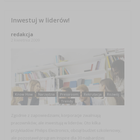
Inwestuj w liderów!
redakcja
2 kwietnia 2009
Know How
Narzędzia
Pressroom
Rekrutacja
Rozwój
Trendy
Zgodnie z zapowiedziami, korporacje zwalniają
pracowników, ale inwestują w liderów. Oto kilka
przykładów: Philips Electronics, obciął budżet szkoleniowy,
ale pozostawił program Inspire dla 30 najbardziej