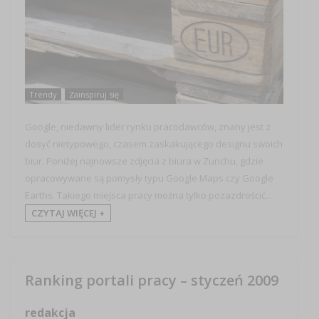
Trendy
Zainspiruj się
Google, niedawny lider rynku pracodawców, znany jest z
dosyć nietypowego, czasem zaskakującego designu swoich
biur. Poniżej najnowsze zdjęcia z biura w Zurichu, gdzie
opracowywane są pomysły typu Google Maps czy Google
Earths. Takiego miejsca pracy można tylko pozazdrościć...
CZYTAJ WIĘCEJ +
Ranking portali pracy – styczeń 2009
redakcja