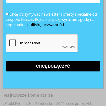
Chcę otrzymywać newsletter i oferty specjalne od
zespołu EBnavi. Rejestrując się wyrażam zgodę na
regulamin i
politykę prywatności
Najnowsze komentarze
Witold Rycio
o
Gen Z i millenialsi 2025: sens pracy, AI i