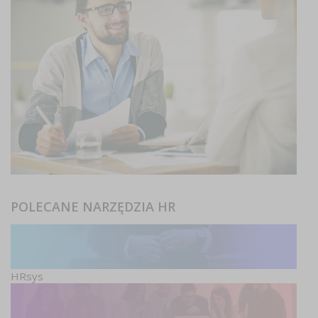
POLECANE NARZĘDZIA HR
HRsys